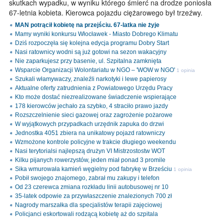
skutkach wypadku, w wyniku którego śmierć na drodze poniosła
67-letnia kobieta. Kierowca pojazdu ciężarowego był trzeźwy.
MAN potrącił kobietę na przejściu. 67-latka nie żyje
Mamy wyniki konkursu Włocławek - Miasto Dobrego Klimatu
Dziś rozpoczęła się kolejna edycja programu Dobry Start
Nasi ratownicy wodni są już gotowi na sezon wakacyjny
Nie zaparkujesz przy basenie, ul. Szpitalna zamknięta
Wsparcie Organizacji Wolontariatu w NGO – 'WOW w NGO'
1 opinia
Szukali włamywaczy, znaleźli narkotyki i lewe papierosy
Aktualne oferty zatrudnienia z Powiatowego Urzędu Pracy
Kto może dostać niezrealizowane świadczenie wspierające
178 kierowców jechało za szybko, 4 straciło prawo jazdy
Rozszczelnienie sieci gazowej oraz zagrożenie pożarowe
W wyjątkowych przypadkach urzędnik zapuka do drzwi
Jednostka 4051 zbiera na unikatowy pojazd ratowniczy
Wzmożone kontrole policyjne w trakcie długiego weekendu
Nasi terytorialsi najlepszą drużyn VI Mistrzostostw WOT
Kilku pijanych rowerzystów, jeden miał ponad 3 promile
Sika wmurowała kamień węgielny pod fabrykę w Brześciu
1 opinia
Pobił swojego znajomego, zabrał mu zakupy i telefon
Od 23 czerewca zmiana rozkładu linii autobusowej nr 10
35-latek odpowie za przywłaszczenie znalezionych 700 zł
Nagrody marszałka dla specjalistów terapii zajęciowej
Policjanci eskortowali rodzącą kobietę aż do szpitala