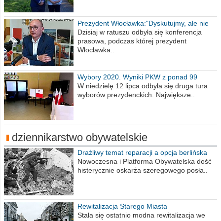
Prezydent Włocławka:"Dyskutujmy, ale nie
obrażajmy się”
Dzisiaj w ratuszu odbyła się konferencja
prasowa, podczas której prezydent
Włocławka..
Wybory 2020. Wyniki PKW z ponad 99
procent obwodów
W niedzielę 12 lipca odbyła się druga tura
wyborów prezydenckich. Największe..
dziennikarstwo obywatelskie
Drażliwy temat reparacji a opcja berlińska
Nowoczesna i Platforma Obywatelska dość
histerycznie oskarża szeregowego posła..
Rewitalizacja Starego Miasta
Stała się ostatnio modna rewitalizacja we