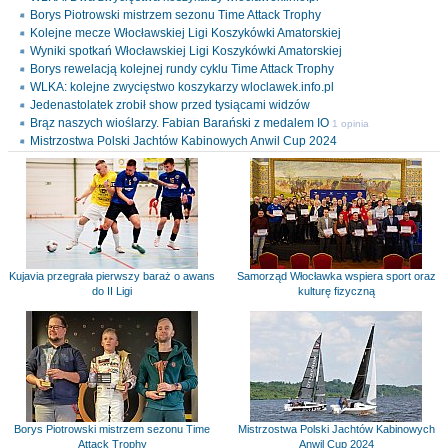
Borys Piotrowski mistrzem sezonu Time Attack Trophy
Kolejne mecze Włocławskiej Ligi Koszykówki Amatorskiej
Wyniki spotkań Włocławskiej Ligi Koszykówki Amatorskiej
Borys rewelacją kolejnej rundy cyklu Time Attack Trophy
WLKA: kolejne zwycięstwo koszykarzy wloclawek.info.pl
Jedenastolatek zrobił show przed tysiącami widzów
Brąz naszych wioślarzy. Fabian Barański z medalem IO
1 opinia
Mistrzostwa Polski Jachtów Kabinowych Anwil Cup 2024
Kujavia przegrała pierwszy baraż o awans
Samorząd Włocławka wspiera sport oraz
do II Ligi
kulturę fizyczną
Borys Piotrowski mistrzem sezonu Time
Mistrzostwa Polski Jachtów Kabinowych
Attack Trophy
Anwil Cup 2024