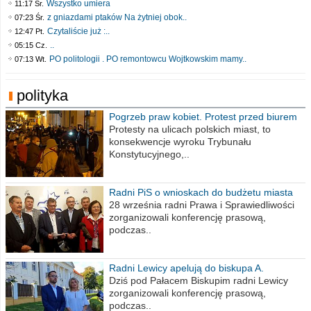
Wszystko umiera
11:17 Śr.
z gniazdami ptaków Na żytniej obok..
07:23 Śr.
Czytaliście już :..
12:47 Pt.
..
05:15 Cz.
PO politologii . PO remontowcu Wojtkowskim mamy..
07:13 Wt.
polityka
Pogrzeb praw kobiet. Protest przed biurem
poselskim PiS
Protesty na ulicach polskich miast, to
konsekwencje wyroku Trybunału
Konstytucyjnego,..
Radni PiS o wnioskach do budżetu miasta
na 2021 rok
28 września radni Prawa i Sprawiedliwości
zorganizowali konferencję prasową,
podczas..
Radni Lewicy apelują do biskupa A.
Wiesława Meringa
Dziś pod Pałacem Biskupim radni Lewicy
zorganizowali konferencję prasową,
podczas..