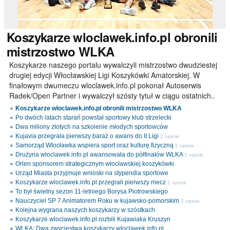
Koszykarze
wloclawek.info.pl obronili
mistrzostwo WLKA
Koszykarze naszego portalu wywalczyli mistrzostwo dwudziestej
drugiej edycji Włocławskiej Ligi Koszykówki Amatorskiej. W
finałowym dwumeczu wloclawek.info.pl pokonał Autoserwis
Radek/Open Partner i wywalczył szósty tytuł w ciągu ostatnich..
Koszykarze wloclawek.info.pl obronili mistrzostwo WLKA
Po dwóch latach starań powstał sportowy klub strzelecki
Dwa miliony złotych na szkolenie młodych sportowców
Kujavia przegrała pierwszy baraż o awans do II Ligi
2 opinie
Samorząd Włocławka wspiera sport oraz kulturę fizyczną
2 opinie
Drużyna wloclawek.info.pl awansowała do półfinałów WLKA
2 opinie
Orlen sponsorem strategicznym włocławskiej koszykówki
Urząd Miasta przyjmuje wnioski na stypendia sportowe
Koszykarze wloclawek.info.pl przegrali pierwszy mecz
1 opinia
To był świetny sezon 11-letniego Borysa Piotrowskiego
Nauczyciel SP 7 Animatorem Roku w kujawsko-pomorskim
2 opinie
Kolejna wygrana naszych koszykarzy w szóstkach
Koszykarze wloclawek.info.pl rozbili Kujawiaka Kruszyn
WLKA: Dwa zwycięstwa koszykarzy wloclawek.info.pl