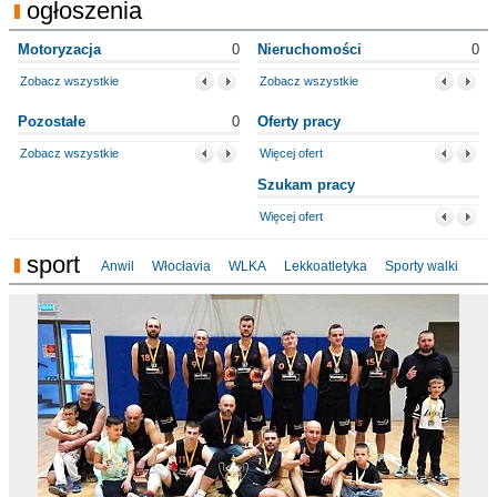
ogłoszenia
Motoryzacja
0
Nieruchomości
0
Zobacz wszystkie
Zobacz wszystkie
Pozostałe
0
Oferty pracy
Zobacz wszystkie
Więcej ofert
Szukam pracy
Więcej ofert
sport
Anwil
Włocłavia
WLKA
Lekkoatletyka
Sporty walki