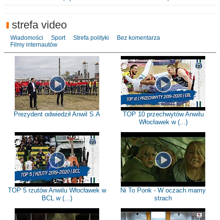
strefa video
Wiadomości
Sport
Strefa polityki
Bez komentarza
Filmy internautów
Prezydent odwiedził Anwil S.A
TOP 10 przechwytów Anwilu
Włocławek w (...)
TOP 5 rzutów Anwilu Włocławek w
Ni To Ponk - W oczach mamy
BCL w (...)
strach