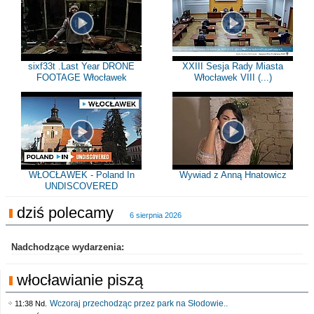
sixf33t .Last Year DRONE
XXIII Sesja Rady Miasta
FOOTAGE Włocławek
Włocławek VIII (...)
WŁOCŁAWEK - Poland In
Wywiad z Anną Hnatowicz
UNDISCOVERED
dziś polecamy
6 sierpnia 2026
Nadchodzące wydarzenia:
włocławianie piszą
Wczoraj przechodząc przez park na Słodowie..
11:38 Nd.