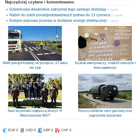
Najczęściej czytane i komentowane:
Dzielnicowy dwukrotnie zatrzymał tego samego złodzieja
2 opinie
Nabór do szkół ponadpodstawowych potrwa do 13 czerwca
2 opinie
Kolejne planowe przerwy w dostawie energii elektrycznej
2 opinie
MAN potrącił kobietę na przejściu. 67-latka
Szukali włamywaczy, znaleźli narkotyki i
nie żyje
lewe papierosy
Nasi terytorialsi najlepszą drużyn VI
Rozszczelnienie sieci gazowej oraz
Mistrzostostw WOT
zagrożenie pożarowe
EUR 0
USD 0
GBP 0
CHF 0