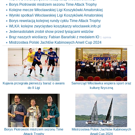
Borys Piotrowski mistrzem sezonu Time Attack Trophy
Kolejne mecze Włocławskiej Ligi Koszykówki Amatorskiej
Wyniki spotkań Włocławskiej Ligi Koszykówki Amatorskiej
Borys rewelacją kolejnej rundy cyklu Time Attack Trophy
WLKA: kolejne zwycięstwo koszykarzy wloclawek.info.pl
Jedenastolatek zrobił show przed tysiącami widzów
Brąz naszych wioślarzy. Fabian Barański z medalem IO
1 opinia
Mistrzostwa Polski Jachtów Kabinowych Anwil Cup 2024
Kujavia przegrała pierwszy baraż o awans
Samorząd Włocławka wspiera sport oraz
do II Ligi
kulturę fizyczną
Borys Piotrowski mistrzem sezonu Time
Mistrzostwa Polski Jachtów Kabinowych
Attack Trophy
Anwil Cup 2024