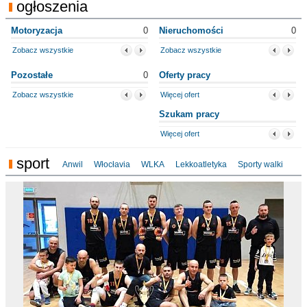
ogłoszenia
Motoryzacja
0
Nieruchomości
0
Zobacz wszystkie
Zobacz wszystkie
Pozostałe
0
Oferty pracy
Zobacz wszystkie
Więcej ofert
Szukam pracy
Więcej ofert
sport
Anwil
Włocłavia
WLKA
Lekkoatletyka
Sporty walki