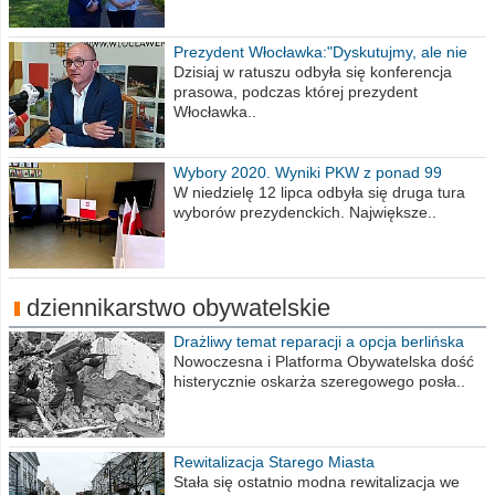
Prezydent Włocławka:"Dyskutujmy, ale nie
obrażajmy się”
Dzisiaj w ratuszu odbyła się konferencja
prasowa, podczas której prezydent
Włocławka..
Wybory 2020. Wyniki PKW z ponad 99
procent obwodów
W niedzielę 12 lipca odbyła się druga tura
wyborów prezydenckich. Największe..
dziennikarstwo obywatelskie
Drażliwy temat reparacji a opcja berlińska
Nowoczesna i Platforma Obywatelska dość
histerycznie oskarża szeregowego posła..
Rewitalizacja Starego Miasta
Stała się ostatnio modna rewitalizacja we