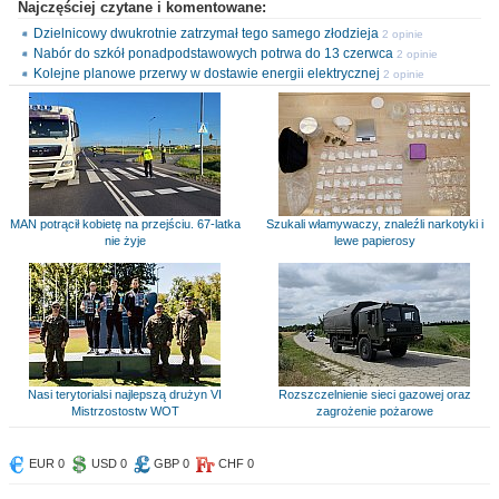
Najczęściej czytane i komentowane:
Dzielnicowy dwukrotnie zatrzymał tego samego złodzieja
2 opinie
Nabór do szkół ponadpodstawowych potrwa do 13 czerwca
2 opinie
Kolejne planowe przerwy w dostawie energii elektrycznej
2 opinie
MAN potrącił kobietę na przejściu. 67-latka
Szukali włamywaczy, znaleźli narkotyki i
nie żyje
lewe papierosy
Nasi terytorialsi najlepszą drużyn VI
Rozszczelnienie sieci gazowej oraz
Mistrzostostw WOT
zagrożenie pożarowe
EUR 0
USD 0
GBP 0
CHF 0