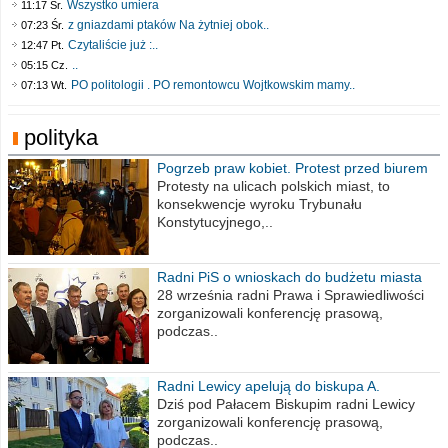
Wszystko umiera
11:17 Śr.
z gniazdami ptaków Na żytniej obok..
07:23 Śr.
Czytaliście już :..
12:47 Pt.
..
05:15 Cz.
PO politologii . PO remontowcu Wojtkowskim mamy..
07:13 Wt.
polityka
Pogrzeb praw kobiet. Protest przed biurem
poselskim PiS
Protesty na ulicach polskich miast, to
konsekwencje wyroku Trybunału
Konstytucyjnego,..
Radni PiS o wnioskach do budżetu miasta
na 2021 rok
28 września radni Prawa i Sprawiedliwości
zorganizowali konferencję prasową,
podczas..
Radni Lewicy apelują do biskupa A.
Wiesława Meringa
Dziś pod Pałacem Biskupim radni Lewicy
zorganizowali konferencję prasową,
podczas..