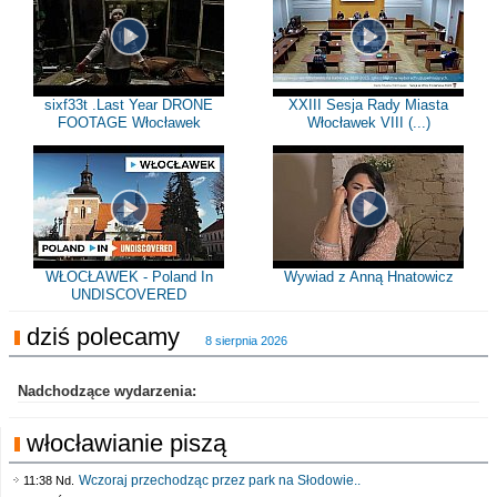
sixf33t .Last Year DRONE
XXIII Sesja Rady Miasta
FOOTAGE Włocławek
Włocławek VIII (...)
WŁOCŁAWEK - Poland In
Wywiad z Anną Hnatowicz
UNDISCOVERED
dziś polecamy
8 sierpnia 2026
Nadchodzące wydarzenia:
włocławianie piszą
Wczoraj przechodząc przez park na Słodowie..
11:38 Nd.