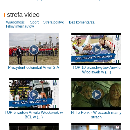
strefa video
Wiadomości
Sport
Strefa polityki
Bez komentarza
Filmy internautów
Prezydent odwiedził Anwil S.A
TOP 10 przechwytów Anwilu
Włocławek w (...)
TOP 5 rzutów Anwilu Włocławek w
Ni To Ponk - W oczach mamy
BCL w (...)
strach