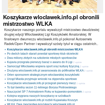
Koszykarze
wloclawek.info.pl obronili
mistrzostwo WLKA
Koszykarze naszego portalu wywalczyli mistrzostwo dwudziestej
drugiej edycji Włocławskiej Ligi Koszykówki Amatorskiej. W
finałowym dwumeczu wloclawek.info.pl pokonał Autoserwis
Radek/Open Partner i wywalczył szósty tytuł w ciągu ostatnich..
Koszykarze wloclawek.info.pl obronili mistrzostwo WLKA
Po dwóch latach starań powstał sportowy klub strzelecki
Dwa miliony złotych na szkolenie młodych sportowców
Kujavia przegrała pierwszy baraż o awans do II Ligi
2 opinie
Samorząd Włocławka wspiera sport oraz kulturę fizyczną
2 opinie
Drużyna wloclawek.info.pl awansowała do półfinałów WLKA
2 opinie
Orlen sponsorem strategicznym włocławskiej koszykówki
Urząd Miasta przyjmuje wnioski na stypendia sportowe
Koszykarze wloclawek.info.pl przegrali pierwszy mecz
1 opinia
To był świetny sezon 11-letniego Borysa Piotrowskiego
Nauczyciel SP 7 Animatorem Roku w kujawsko-pomorskim
2 opinie
Kolejna wygrana naszych koszykarzy w szóstkach
Koszykarze wloclawek.info.pl rozbili Kujawiaka Kruszyn
WLKA: Dwa zwycięstwa koszykarzy wloclawek.info.pl