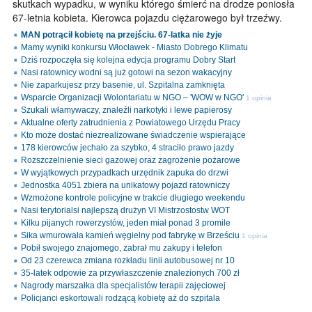
skutkach wypadku, w wyniku którego śmierć na drodze poniosła
67-letnia kobieta. Kierowca pojazdu ciężarowego był trzeźwy.
MAN potrącił kobietę na przejściu. 67-latka nie żyje
Mamy wyniki konkursu Włocławek - Miasto Dobrego Klimatu
Dziś rozpoczęła się kolejna edycja programu Dobry Start
Nasi ratownicy wodni są już gotowi na sezon wakacyjny
Nie zaparkujesz przy basenie, ul. Szpitalna zamknięta
Wsparcie Organizacji Wolontariatu w NGO – 'WOW w NGO'
1 opinia
Szukali włamywaczy, znaleźli narkotyki i lewe papierosy
Aktualne oferty zatrudnienia z Powiatowego Urzędu Pracy
Kto może dostać niezrealizowane świadczenie wspierające
178 kierowców jechało za szybko, 4 straciło prawo jazdy
Rozszczelnienie sieci gazowej oraz zagrożenie pożarowe
W wyjątkowych przypadkach urzędnik zapuka do drzwi
Jednostka 4051 zbiera na unikatowy pojazd ratowniczy
Wzmożone kontrole policyjne w trakcie długiego weekendu
Nasi terytorialsi najlepszą drużyn VI Mistrzostostw WOT
Kilku pijanych rowerzystów, jeden miał ponad 3 promile
Sika wmurowała kamień węgielny pod fabrykę w Brześciu
1 opinia
Pobił swojego znajomego, zabrał mu zakupy i telefon
Od 23 czerewca zmiana rozkładu linii autobusowej nr 10
35-latek odpowie za przywłaszczenie znalezionych 700 zł
Nagrody marszałka dla specjalistów terapii zajęciowej
Policjanci eskortowali rodzącą kobietę aż do szpitala