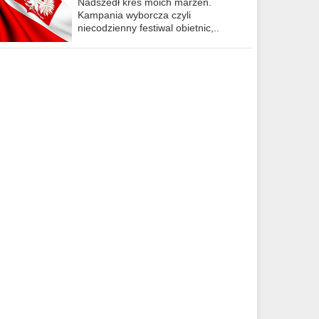
Nadszedł kres moich marzeń.
Kampania wyborcza czyli
niecodzienny festiwal obietnic,..