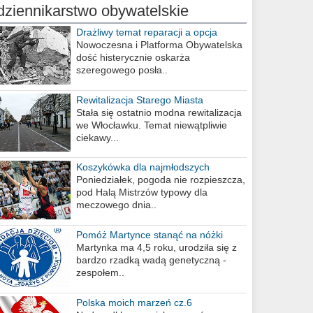
dziennikarstwo obywatelskie
Drażliwy temat reparacji a opcja
berlińska
Nowoczesna i Platforma Obywatelska
dość histerycznie oskarża
szeregowego posła..
Rewitalizacja Starego Miasta
Stała się ostatnio modna rewitalizacja
we Włocławku. Temat niewątpliwie
ciekawy...
Koszykówka dla najmłodszych
Poniedziałek, pogoda nie rozpieszcza,
pod Halą Mistrzów typowy dla
meczowego dnia..
Pomóż Martynce stanąć na nóżki
Martynka ma 4,5 roku, urodziła się z
bardzo rzadką wadą genetyczną -
zespołem..
Polska moich marzeń cz.6