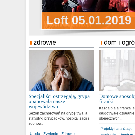
Sylwester Pens
Loft 05.01.2019
Sylwester Podg
31.12.2018
zdrowie
dom i ogr
Specjaliści ostrzegają, grypa
Domowe sposoby
opanowała nasze
firanki
województwo
Każda biała firanka j
Sezon zachorowań na grypę trwa, a
długotrwałe działanie
statystyki przypadków, hospitalizacji i
słonecznych..
zgonów..
Projekty i aranżacje
Uroda
Żywienie
Zdrowie