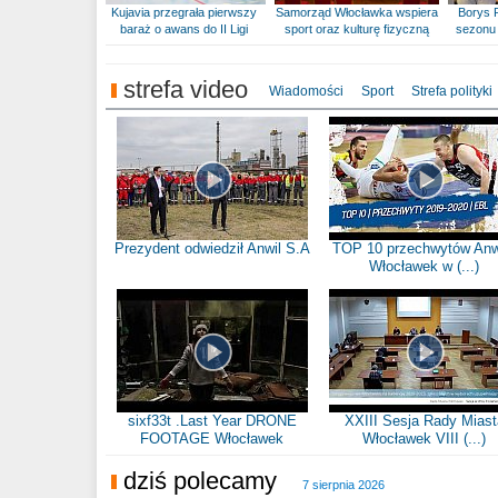
Kujavia przegrała pierwszy
Samorząd Włocławka wspiera
Borys 
baraż o awans do II Ligi
sport oraz kulturę fizyczną
sezonu 
strefa video
Wiadomości
Sport
Strefa polityki
Prezydent odwiedził Anwil S.A
TOP 10 przechwytów Anw
Włocławek w (...)
sixf33t .Last Year DRONE
XXIII Sesja Rady Miast
FOOTAGE Włocławek
Włocławek VIII (...)
dziś polecamy
7 sierpnia 2026