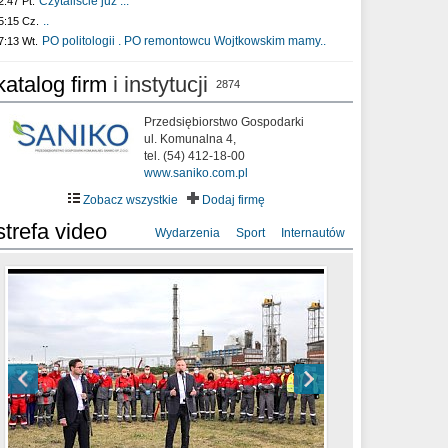
Czytaliście już :..
2:47 Pt.
..
5:15 Cz.
PO politologii . PO remontowcu Wojtkowskim mamy..
7:13 Wt.
katalog firm
i instytucji
2874
Przedsiębiorstwo Gospodarki
ul. Komunalna 4,
tel. (54) 412-18-00
www.saniko.com.pl
Zobacz wszystkie
Dodaj firmę
strefa video
Wydarzenia
Sport
Internautów
sixf33t .Last Year DRONE FOOTAGE
XXIII Sesja Rady Miasta Włocławek VIII
Ni To Ponk - W oczach mamy strach
Włocławek
kadencji w dniu 09.06.2020 r.