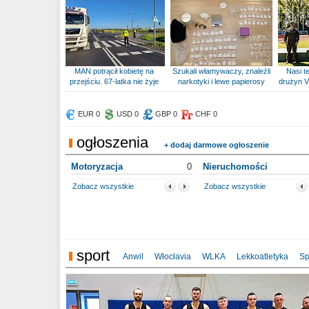
MAN potrącił kobietę na
Szukali włamywaczy, znaleźli
Nasi te
przejściu. 67-latka nie żyje
narkotyki i lewe papierosy
drużyn V
EUR 0
USD 0
GBP 0
CHF 0
ogłoszenia
+ dodaj darmowe ogłoszenie
Motoryzacja
0
Nieruchomości
Zobacz wszystkie
Zobacz wszystkie
sport
Anwil
Włocłavia
WLKA
Lekkoatletyka
Sp