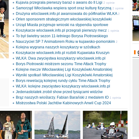
Kujavia przegrała pierwszy baraż o awans do II Ligi
2 opinie
Samorząd Włocławka wspiera sport oraz kulturę fizyczną
2 opinie
Drużyna wloclawek.info.pl awansowała do półfinałów WLKA
2
Orlen sponsorem strategicznym włocławskiej koszykówki
opinie
Urząd Miasta przyjmuje wnioski na stypendia sportowe
Koszykarze wloclawek.info.pl przegrali pierwszy mecz
1 opinia
To był świetny sezon 11-letniego Borysa Piotrowskiego
Nauczyciel SP 7 Animatorem Roku w kujawsko-pomorskim
2
Kolejna wygrana naszych koszykarzy w szóstkach
opinie
Koszykarze wloclawek.info.pl rozbili Kujawiaka Kruszyn
WLKA: Dwa zwycięstwa koszykarzy wloclawek.info.pl
Borys Piotrowski mistrzem sezonu Time Attack Trophy
Kolejne mecze Włocławskiej Ligi Koszykówki Amatorskiej
Wyniki spotkań Włocławskiej Ligi Koszykówki Amatorskiej
Borys rewelacją kolejnej rundy cyklu Time Attack Trophy
ki
WLKA: kolejne zwycięstwo koszykarzy wloclawek.info.pl
l
Jedenastolatek zrobił show przed tysiącami widzów
Brąz naszych wioślarzy. Fabian Barański z medalem IO
1 opinia
Mistrzostwa Polski Jachtów Kabinowych Anwil Cup 2024