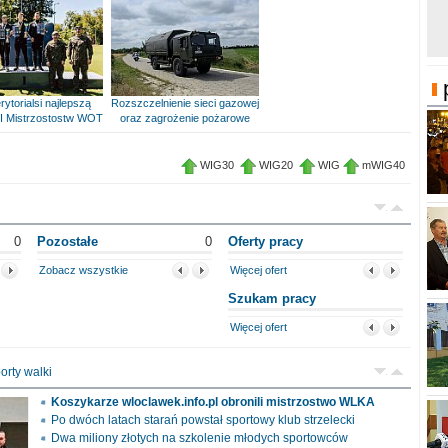
rytorialsi najlepszą
Rozszczelnienie sieci gazowej
I Mistrzostostw WOT
oraz zagrożenie pożarowe
WIG30
WIG20
WIG
mWIG40
0
Pozostałe
0
Oferty pracy
Zobacz wszystkie
Więcej ofert
Szukam pracy
Więcej ofert
orty walki
Koszykarze wloclawek.info.pl obronili mistrzostwo WLKA
Po dwóch latach starań powstał sportowy klub strzelecki
Dwa miliony złotych na szkolenie młodych sportowców