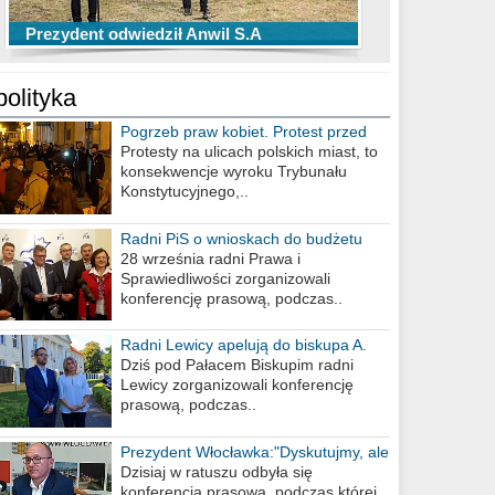
TOP 10 przechwytów Anwilu Włocławek
TOP 5 rzutów Anwilu Włocławek w BCL
Prezydent odwiedził Anwil S.A
w EBL w sezonie 2019/2020
w sezonie 2019/2020
polityka
Pogrzeb praw kobiet. Protest przed
biurem poselskim PiS
Protesty na ulicach polskich miast, to
konsekwencje wyroku Trybunału
Konstytucyjnego,..
Radni PiS o wnioskach do budżetu
miasta na 2021 rok
28 września radni Prawa i
Sprawiedliwości zorganizowali
konferencję prasową, podczas..
Radni Lewicy apelują do biskupa A.
Wiesława Meringa
Dziś pod Pałacem Biskupim radni
Lewicy zorganizowali konferencję
prasową, podczas..
Prezydent Włocławka:"Dyskutujmy, ale
nie obrażajmy się”
Dzisiaj w ratuszu odbyła się
konferencja prasowa, podczas której