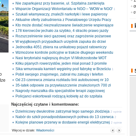
1
Nie zaparkujesz przy basenie, ul. Szpitalna zamknięta
0
Wsparcie Organizacji Wolontariatu w NGO – 'WOW w NGO'
1
0
Szukali włamywaczy, znaleźli narkotyki i lewe papierosy
opinia
Aktualne oferty zatrudnienia z Powiatowego Urzędu Pracy
Kto może dostać niezrealizowane świadczenie wspierające
178 kierowców jechało za szybko, 4 straciło prawo jazdy
Rozszczelnienie sieci gazowej oraz zagrożenie pożarowe
W wyjątkowych przypadkach urzędnik zapuka do drzwi
Jednostka 4051 zbiera na unikatowy pojazd ratowniczy
Wzmożone kontrole policyjne w trakcie długiego weekendu
Nasi terytorialsi najlepszą drużyn VI Mistrzostostw WOT
Kilku pijanych rowerzystów, jeden miał ponad 3 promile
Sika wmurowała kamień węgielny pod fabrykę w Brześciu
1
o
Pobił swojego znajomego, zabrał mu zakupy i telefon
opinia
dze
Od 23 czerewca zmiana rozkładu linii autobusowej nr 10
35-latek odpowie za przywłaszczenie znalezionych 700 zł
Nagrody marszałka dla specjalistów terapii zajęciowej
Policjanci eskortowali rodzącą kobietę aż do szpitala
Najczęściej czytane i komentowane:
Dzielnicowy dwukrotnie zatrzymał tego samego złodzieja
2 opinie
Nabór do szkół ponadpodstawowych potrwa do 13 czerwca
2
Kolejne planowe przerwy w dostawie energii elektrycznej
opinie
2 opinie
Więcej w dziale:
Wiadomości