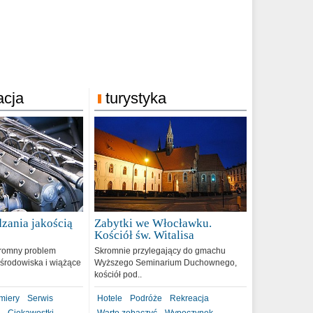
acja
turystyka
zania jakością
Zabytki we Włocławku.
9
Kościół św. Witalisa
romny problem
Skromnie przylegający do gmachu
środowiska i wiążące
Wyższego Seminarium Duchownego,
kościół pod..
miery
Serwis
Hotele
Podróże
Rekreacja