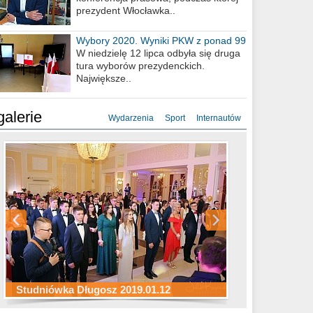
prezydent Włocławka..
Wybory 2020. Wyniki PKW z ponad 99
procent obwodów
W niedzielę 12 lipca odbyła się druga
tura wyborów prezydenckich.
Największe..
galerie
Wydarzenia
Sport
Internautów
Studniówka ZS Ekonomicznych
Studniówka Kopernik 2019.01.11
Studniówka LMK 2019.01.05
2019.01.05
Studniówka Długosz 2019.01.12
ZS Budowlanych 2019.01.12
Studniówka LZK 2019.01.11