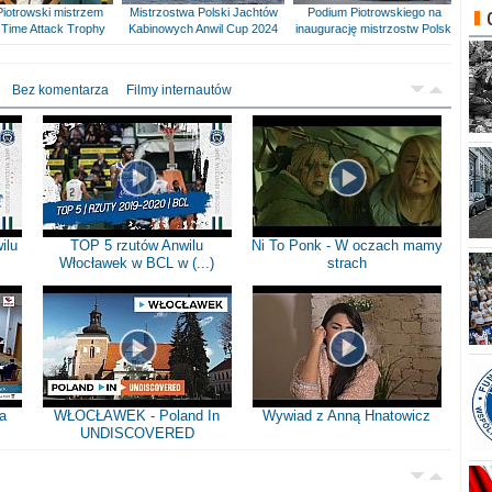
Piotrowski mistrzem
Mistrzostwa Polski Jachtów
Podium Piotrowskiego na
Time Attack Trophy
Kabinowych Anwil Cup 2024
inaugurację mistrzostw Polski
Bez komentarza
Filmy internautów
ilu
TOP 5 rzutów Anwilu
Ni To Ponk - W oczach mamy
Włocławek w BCL w (...)
strach
a
WŁOCŁAWEK - Poland In
Wywiad z Anną Hnatowicz
UNDISCOVERED