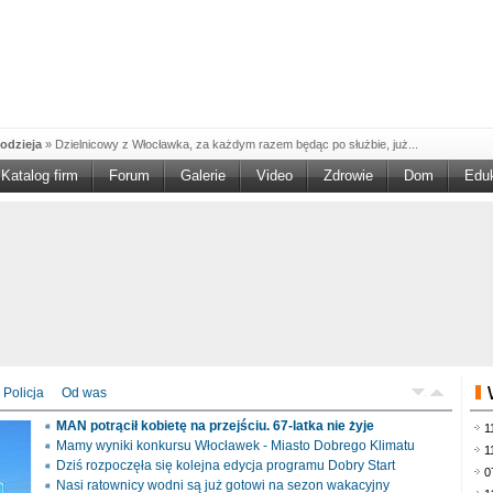
odzieja
»
Dzielnicowy z Włocławka, za każdym razem będąc po służbie, już...
Katalog firm
Forum
Galerie
Video
Zdrowie
Dom
Edu
W w NGO'
»
Ruszył nabór w konkursie „Wsparcie Organizacji Wolontariatu w NGO –
rześciu
»
Sika Poland rozpoczęła budowę swojej nowej fabryki w Brześciu
e
»
Policjanci wyjaśniają dokładne okoliczności tragicznego w skutkach...
blaskiem
»
Kujawsko-Pomorska Organizacja Turystyczna wraz z partnerami
du Pracy
»
Szukasz pracy, zajęcia dorywczego, czy może chcesz całkowicie
zieja
»
Policjanci zatrzymali 40–latka, który na terenie powiatu włocławskiego...
mochód
»
Mundurowi z Topólki zatrzymali 66-letniego mężczyznę, podejrzanego o...
Policja
Od was
ontach
»
Od czerwca rozpoczął się nowy okres świadczeniowy 800 plus, który
MAN potrącił kobietę na przejściu. 67-latka nie żyje
1
drogach
»
Policjanci ruchu drogowego przeprowadzili na drogach Włocławka i
Mamy wyniki konkursu Włocławek - Miasto Dobrego Klimatu
1
Dziś rozpoczęła się kolejna edycja programu Dobry Start
0
Nasi ratownicy wodni są już gotowi na sezon wakacyjny