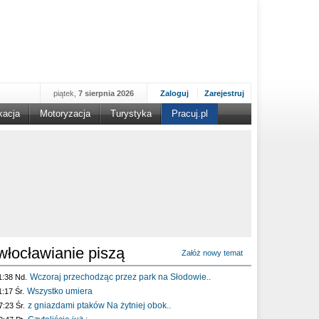
piątek,
7 sierpnia 2026
Zaloguj
Zarejestruj
kacja
Motoryzacja
Turystyka
Pracuj.pl
włocławianie piszą
Załóż nowy temat
Wczoraj przechodząc przez park na Słodowie..
1:38 Nd.
Wszystko umiera
1:17 Śr.
z gniazdami ptaków Na żytniej obok..
7:23 Śr.