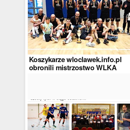
Koszykarze
wloclawek.info.pl
obronili mistrzostwo WLKA
Koszykarze naszego portalu wywalczyli mistrzostwo
dwudziestej drugiej edycji Włocławskiej Ligi Koszyków
Amatorskiej. W finałowym dwumeczu wloclawek.info.p
pokonał Autoserwis Radek/Open Partner i wywalczył
szósty tytuł w ciągu ostatnich..