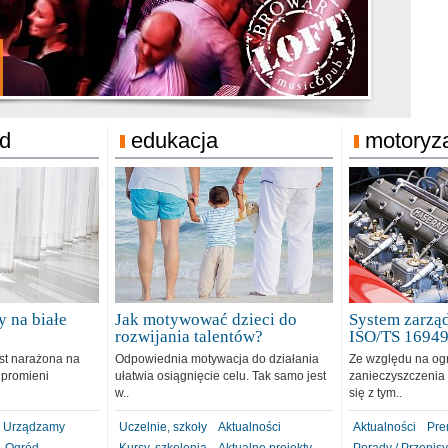
jonat Michelin
rodzie 31.12.2018
ód
edukacja
motoryz
 na białe
Jak motywować dzieci do
System zarząd
rozwijania talentów?
ISO/TS 1694
est narażona na
Odpowiednia motywacja do działania
Ze względu na og
 promieni
ułatwia osiągnięcie celu. Tak samo jest
zanieczyszczenia 
w..
się z tym..
Urządzamy
Uczelnie, szkoły
Aktualności
Aktualności
Pre