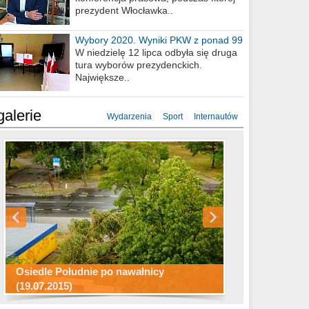
prezydent Włocławka..
Wybory 2020. Wyniki PKW z ponad 99
procent obwodów
W niedzielę 12 lipca odbyła się druga
tura wyborów prezydenckich.
Największe..
galerie
Wydarzenia
Sport
Internautów
Konkurs fotograficzny "Co to za
Miasto kładzie się do snu .
miejsca"
Ścieżka rowerowa w naszym mieście
Osiedle Południe po nawałnicy
(19.07.2015)
Wizytówka Włocławka
polowanie wigilijne 2014