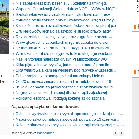
1
Nie zaparkujesz przy basenie, ul. Szpitalna zamknięta
0
Wsparcie Organizacji Wolontariatu w NGO – 'WOW w NGO'
1
0
Szukali włamywaczy, znaleźli narkotyki i lewe papierosy
opinia
Aktualne oferty zatrudnienia z Powiatowego Urzędu Pracy
Kto może dostać niezrealizowane świadczenie wspierające
178 kierowców jechało za szybko, 4 straciło prawo jazdy
Rozszczelnienie sieci gazowej oraz zagrożenie pożarowe
W wyjątkowych przypadkach urzędnik zapuka do drzwi
Jednostka 4051 zbiera na unikatowy pojazd ratowniczy
Wzmożone kontrole policyjne w trakcie długiego weekendu
Nasi terytorialsi najlepszą drużyn VI Mistrzostostw WOT
Kilku pijanych rowerzystów, jeden miał ponad 3 promile
Sika wmurowała kamień węgielny pod fabrykę w Brześciu
1
o
Pobił swojego znajomego, zabrał mu zakupy i telefon
opinia
dze
Od 23 czerewca zmiana rozkładu linii autobusowej nr 10
35-latek odpowie za przywłaszczenie znalezionych 700 zł
Nagrody marszałka dla specjalistów terapii zajęciowej
Policjanci eskortowali rodzącą kobietę aż do szpitala
Najczęściej czytane i komentowane:
Dzielnicowy dwukrotnie zatrzymał tego samego złodzieja
2 opinie
Nabór do szkół ponadpodstawowych potrwa do 13 czerwca
2
Kolejne planowe przerwy w dostawie energii elektrycznej
opinie
2 opinie
Więcej w dziale:
Wiadomości