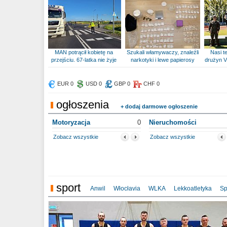
MAN potrącił kobietę na
Szukali włamywaczy, znaleźli
Nasi te
przejściu. 67-latka nie żyje
narkotyki i lewe papierosy
drużyn V
EUR 0
USD 0
GBP 0
CHF 0
ogłoszenia
+ dodaj darmowe ogłoszenie
Motoryzacja
0
Nieruchomości
Zobacz wszystkie
Zobacz wszystkie
sport
Anwil
Włocłavia
WLKA
Lekkoatletyka
Sp