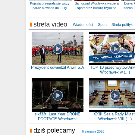
Kujavia przegrała pierwszy
Samorząd Włocławka wspiera
Borys 
baraż o awans do II Ligi
sport oraz kulturę fizyczną
sezonu 
strefa video
Wiadomości
Sport
Strefa polityki
Prezydent odwiedził Anwil S.A
TOP 10 przechwytów Anw
Włocławek w (...)
sixf33t .Last Year DRONE
XXIII Sesja Rady Miast
FOOTAGE Włocławek
Włocławek VIII (...)
dziś polecamy
6 sierpnia 2026