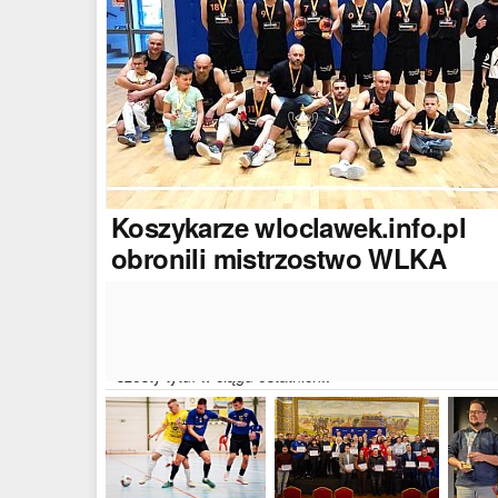
Koszykarze
wloclawek.info.pl
obronili mistrzostwo WLKA
Koszykarze naszego portalu wywalczyli mistrzostwo
dwudziestej drugiej edycji Włocławskiej Ligi Koszyków
Amatorskiej. W finałowym dwumeczu wloclawek.info.p
pokonał Autoserwis Radek/Open Partner i wywalczył
szósty tytuł w ciągu ostatnich..