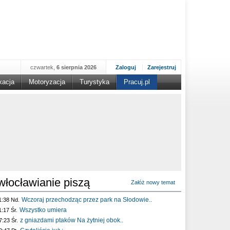
czwartek,
6 sierpnia 2026
Zaloguj
Zarejestruj
kacja
Motoryzacja
Turystyka
Pracuj.pl
włocławianie piszą
Załóż nowy temat
Wczoraj przechodząc przez park na Słodowie..
1:38 Nd.
Wszystko umiera
1:17 Śr.
z gniazdami ptaków Na żytniej obok..
7:23 Śr.