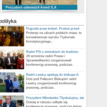
TOP 10 przechwytów Anwilu Włocławek
TOP 5 rzutów Anwilu Włocławek w BCL
Prezydent odwiedził Anwil S.A
w EBL w sezonie 2019/2020
w sezonie 2019/2020
polityka
Pogrzeb praw kobiet. Protest przed
biurem poselskim PiS
Protesty na ulicach polskich miast, to
konsekwencje wyroku Trybunału
Konstytucyjnego,..
Radni PiS o wnioskach do budżetu
miasta na 2021 rok
28 września radni Prawa i
Sprawiedliwości zorganizowali
konferencję prasową, podczas..
Radni Lewicy apelują do biskupa A.
Wiesława Meringa
Dziś pod Pałacem Biskupim radni
Lewicy zorganizowali konferencję
prasową, podczas..
Prezydent Włocławka:"Dyskutujmy, ale
nie obrażajmy się”
Dzisiaj w ratuszu odbyła się
konferencja prasowa, podczas której