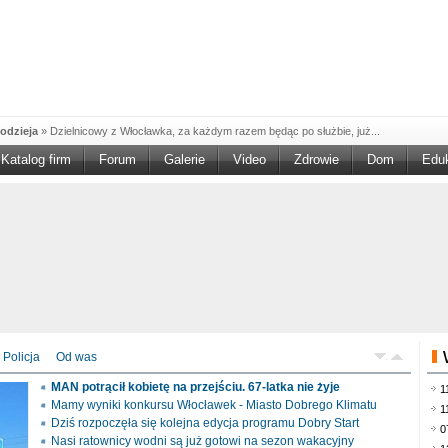
odzieja
»
Dzielnicowy z Włocławka, za każdym razem będąc po służbie, już...
Katalog firm
Forum
Galerie
Video
Zdrowie
Dom
Edu
W w NGO'
»
Ruszył nabór w konkursie „Wsparcie Organizacji Wolontariatu w NGO –
rześciu
»
Sika Poland rozpoczęła budowę swojej nowej fabryki w Brześciu
e
»
Policjanci wyjaśniają dokładne okoliczności tragicznego w skutkach...
blaskiem
»
Kujawsko-Pomorska Organizacja Turystyczna wraz z partnerami
du Pracy
»
Szukasz pracy, zajęcia dorywczego, czy może chcesz całkowicie
zieja
»
Policjanci zatrzymali 40–latka, który na terenie powiatu włocławskiego...
mochód
»
Mundurowi z Topólki zatrzymali 66-letniego mężczyznę, podejrzanego o...
Policja
Od was
ontach
»
Od czerwca rozpoczął się nowy okres świadczeniowy 800 plus, który
MAN potrącił kobietę na przejściu. 67-latka nie żyje
1
drogach
»
Policjanci ruchu drogowego przeprowadzili na drogach Włocławka i
Mamy wyniki konkursu Włocławek - Miasto Dobrego Klimatu
1
Dziś rozpoczęła się kolejna edycja programu Dobry Start
0
Nasi ratownicy wodni są już gotowi na sezon wakacyjny