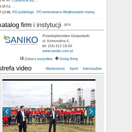
Czytaliście już :..
2:47 Pt.
..
5:15 Cz.
PO politologii . PO remontowcu Wojtkowskim mamy..
7:13 Wt.
katalog firm
i instytucji
2874
Przedsiębiorstwo Gospodarki
ul. Komunalna 4,
tel. (54) 412-18-00
www.saniko.com.pl
Zobacz wszystkie
Dodaj firmę
strefa video
Wydarzenia
Sport
Internautów
sixf33t .Last Year DRONE FOOTAGE
XXIII Sesja Rady Miasta Włocławek VIII
Ni To Ponk - W oczach mamy strach
Włocławek
kadencji w dniu 09.06.2020 r.