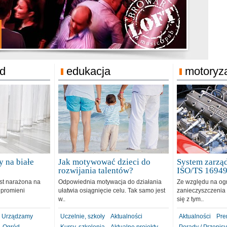
jonat Michelin
rodzie 31.12.2018
ód
edukacja
motoryz
 na białe
Jak motywować dzieci do
System zarząd
rozwijania talentów?
ISO/TS 1694
est narażona na
Odpowiednia motywacja do działania
Ze względu na og
 promieni
ułatwia osiągnięcie celu. Tak samo jest
zanieczyszczenia 
w..
się z tym..
Urządzamy
Uczelnie, szkoły
Aktualności
Aktualności
Pre