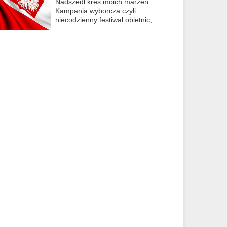
Nadszedł kres moich marzeń.
Kampania wyborcza czyli
niecodzienny festiwal obietnic,..