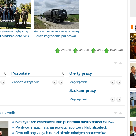
rytorialsi najlepszą
Rozszczelnienie sieci gazowej
I Mistrzostostw WOT
oraz zagrożenie pożarowe
WIG30
WIG20
WIG
mWIG40
0
Pozostałe
0
Oferty pracy
Zobacz wszystkie
Więcej ofert
Szukam pracy
Więcej ofert
orty walki
Koszykarze wloclawek.info.pl obronili mistrzostwo WLKA
Po dwóch latach starań powstał sportowy klub strzelecki
Dwa miliony złotych na szkolenie młodych sportowców