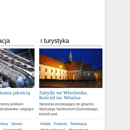
acja
turystyka
zania jakością
Zabytki we Włocławku.
9
Kościół św. Witalisa
romny problem
Skromnie przylegający do gmachu
środowiska i wiążące
Wyższego Seminarium Duchownego,
kościół pod..
miery
Serwis
Hotele
Podróże
Rekreacja