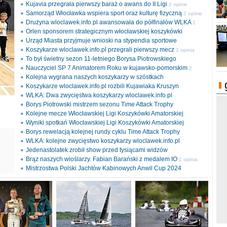
Kujavia przegrała pierwszy baraż o awans do II Ligi
2 opinie
Samorząd Włocławka wspiera sport oraz kulturę fizyczną
2 opinie
Drużyna wloclawek.info.pl awansowała do półfinałów WLKA
2
Orlen sponsorem strategicznym włocławskiej koszykówki
opinie
Urząd Miasta przyjmuje wnioski na stypendia sportowe
Koszykarze wloclawek.info.pl przegrali pierwszy mecz
1 opinia
To był świetny sezon 11-letniego Borysa Piotrowskiego
Nauczyciel SP 7 Animatorem Roku w kujawsko-pomorskim
2
Kolejna wygrana naszych koszykarzy w szóstkach
opinie
Koszykarze wloclawek.info.pl rozbili Kujawiaka Kruszyn
WLKA: Dwa zwycięstwa koszykarzy wloclawek.info.pl
Borys Piotrowski mistrzem sezonu Time Attack Trophy
Kolejne mecze Włocławskiej Ligi Koszykówki Amatorskiej
Wyniki spotkań Włocławskiej Ligi Koszykówki Amatorskiej
Borys rewelacją kolejnej rundy cyklu Time Attack Trophy
ki
WLKA: kolejne zwycięstwo koszykarzy wloclawek.info.pl
l
Jedenastolatek zrobił show przed tysiącami widzów
Brąz naszych wioślarzy. Fabian Barański z medalem IO
1 opinia
Mistrzostwa Polski Jachtów Kabinowych Anwil Cup 2024