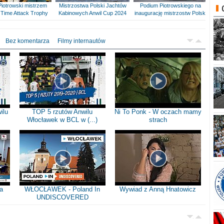
Piotrowski mistrzem
Mistrzostwa Polski Jachtów
Podium Piotrowskiego na
Time Attack Trophy
Kabinowych Anwil Cup 2024
inaugurację mistrzostw Polski
Bez komentarza
Filmy internautów
ilu
TOP 5 rzutów Anwilu
Ni To Ponk - W oczach mamy
Włocławek w BCL w (...)
strach
a
WŁOCŁAWEK - Poland In
Wywiad z Anną Hnatowicz
UNDISCOVERED