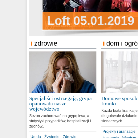
Sylwester Pens
Loft 05.01.2019
Sylwester Podg
31.12.2018
zdrowie
dom i ogr
Specjaliści ostrzegają, grypa
Domowe sposoby
opanowała nasze
firanki
województwo
Każda biała firanka j
Sezon zachorowań na grypę trwa, a
długotrwałe działanie
statystyki przypadków, hospitalizacji i
słonecznych..
zgonów..
Projekty i aranżacje
Uroda
Żywienie
Zdrowie