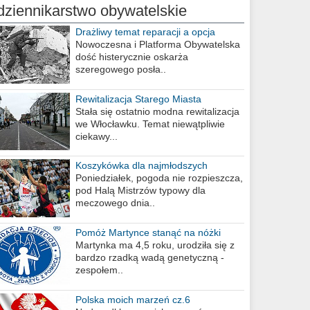
dziennikarstwo obywatelskie
Drażliwy temat reparacji a opcja
berlińska
Nowoczesna i Platforma Obywatelska
dość histerycznie oskarża
szeregowego posła..
Rewitalizacja Starego Miasta
Stała się ostatnio modna rewitalizacja
we Włocławku. Temat niewątpliwie
ciekawy...
Koszykówka dla najmłodszych
Poniedziałek, pogoda nie rozpieszcza,
pod Halą Mistrzów typowy dla
meczowego dnia..
Pomóż Martynce stanąć na nóżki
Martynka ma 4,5 roku, urodziła się z
bardzo rzadką wadą genetyczną -
zespołem..
Polska moich marzeń cz.6