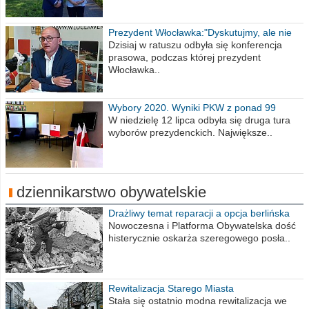
Prezydent Włocławka:"Dyskutujmy, ale nie
obrażajmy się”
Dzisiaj w ratuszu odbyła się konferencja
prasowa, podczas której prezydent
Włocławka..
Wybory 2020. Wyniki PKW z ponad 99
procent obwodów
W niedzielę 12 lipca odbyła się druga tura
wyborów prezydenckich. Największe..
dziennikarstwo obywatelskie
Drażliwy temat reparacji a opcja berlińska
Nowoczesna i Platforma Obywatelska dość
histerycznie oskarża szeregowego posła..
Rewitalizacja Starego Miasta
Stała się ostatnio modna rewitalizacja we