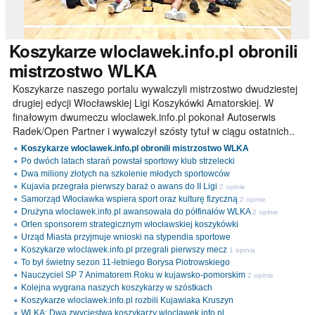
Koszykarze
wloclawek.info.pl obronili
mistrzostwo WLKA
Koszykarze naszego portalu wywalczyli mistrzostwo dwudziestej
drugiej edycji Włocławskiej Ligi Koszykówki Amatorskiej. W
finałowym dwumeczu wloclawek.info.pl pokonał Autoserwis
Radek/Open Partner i wywalczył szósty tytuł w ciągu ostatnich..
Koszykarze wloclawek.info.pl obronili mistrzostwo WLKA
Po dwóch latach starań powstał sportowy klub strzelecki
Dwa miliony złotych na szkolenie młodych sportowców
Kujavia przegrała pierwszy baraż o awans do II Ligi
2 opinie
Samorząd Włocławka wspiera sport oraz kulturę fizyczną
2 opinie
Drużyna wloclawek.info.pl awansowała do półfinałów WLKA
2 opinie
Orlen sponsorem strategicznym włocławskiej koszykówki
Urząd Miasta przyjmuje wnioski na stypendia sportowe
Koszykarze wloclawek.info.pl przegrali pierwszy mecz
1 opinia
To był świetny sezon 11-letniego Borysa Piotrowskiego
Nauczyciel SP 7 Animatorem Roku w kujawsko-pomorskim
2 opinie
Kolejna wygrana naszych koszykarzy w szóstkach
Koszykarze wloclawek.info.pl rozbili Kujawiaka Kruszyn
WLKA: Dwa zwycięstwa koszykarzy wloclawek.info.pl