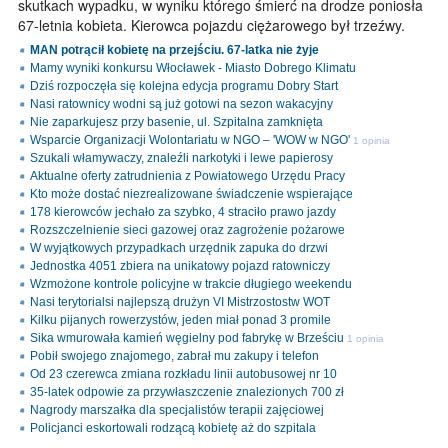
skutkach wypadku, w wyniku którego śmierć na drodze poniosła
67-letnia kobieta. Kierowca pojazdu ciężarowego był trzeźwy.
MAN potrącił kobietę na przejściu. 67-latka nie żyje
Mamy wyniki konkursu Włocławek - Miasto Dobrego Klimatu
Dziś rozpoczęła się kolejna edycja programu Dobry Start
Nasi ratownicy wodni są już gotowi na sezon wakacyjny
Nie zaparkujesz przy basenie, ul. Szpitalna zamknięta
Wsparcie Organizacji Wolontariatu w NGO – 'WOW w NGO'
1 opinia
Szukali włamywaczy, znaleźli narkotyki i lewe papierosy
Aktualne oferty zatrudnienia z Powiatowego Urzędu Pracy
Kto może dostać niezrealizowane świadczenie wspierające
178 kierowców jechało za szybko, 4 straciło prawo jazdy
Rozszczelnienie sieci gazowej oraz zagrożenie pożarowe
W wyjątkowych przypadkach urzędnik zapuka do drzwi
Jednostka 4051 zbiera na unikatowy pojazd ratowniczy
Wzmożone kontrole policyjne w trakcie długiego weekendu
Nasi terytorialsi najlepszą drużyn VI Mistrzostostw WOT
Kilku pijanych rowerzystów, jeden miał ponad 3 promile
Sika wmurowała kamień węgielny pod fabrykę w Brześciu
1 opinia
Pobił swojego znajomego, zabrał mu zakupy i telefon
Od 23 czerewca zmiana rozkładu linii autobusowej nr 10
35-latek odpowie za przywłaszczenie znalezionych 700 zł
Nagrody marszałka dla specjalistów terapii zajęciowej
Policjanci eskortowali rodzącą kobietę aż do szpitala