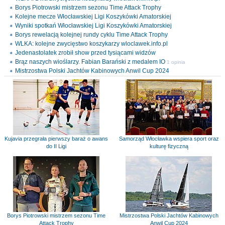
Borys Piotrowski mistrzem sezonu Time Attack Trophy
Kolejne mecze Włocławskiej Ligi Koszykówki Amatorskiej
Wyniki spotkań Włocławskiej Ligi Koszykówki Amatorskiej
Borys rewelacją kolejnej rundy cyklu Time Attack Trophy
WLKA: kolejne zwycięstwo koszykarzy wloclawek.info.pl
Jedenastolatek zrobił show przed tysiącami widzów
Brąz naszych wioślarzy. Fabian Barański z medalem IO
1 opinia
Mistrzostwa Polski Jachtów Kabinowych Anwil Cup 2024
Kujavia przegrała pierwszy baraż o awans
Samorząd Włocławka wspiera sport oraz
do II Ligi
kulturę fizyczną
Borys Piotrowski mistrzem sezonu Time
Mistrzostwa Polski Jachtów Kabinowych
Attack Trophy
Anwil Cup 2024