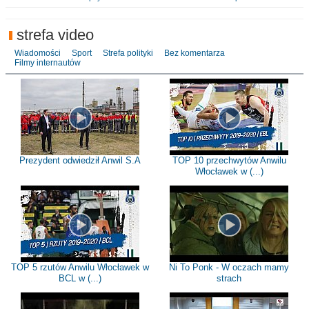
strefa video
Wiadomości
Sport
Strefa polityki
Bez komentarza
Filmy internautów
Prezydent odwiedził Anwil S.A
TOP 10 przechwytów Anwilu
Włocławek w (...)
TOP 5 rzutów Anwilu Włocławek w
Ni To Ponk - W oczach mamy
BCL w (...)
strach