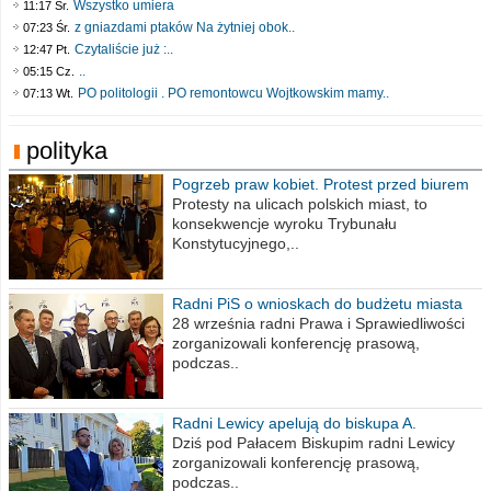
Wszystko umiera
11:17 Śr.
z gniazdami ptaków Na żytniej obok..
07:23 Śr.
Czytaliście już :..
12:47 Pt.
..
05:15 Cz.
PO politologii . PO remontowcu Wojtkowskim mamy..
07:13 Wt.
polityka
Pogrzeb praw kobiet. Protest przed biurem
poselskim PiS
Protesty na ulicach polskich miast, to
konsekwencje wyroku Trybunału
Konstytucyjnego,..
Radni PiS o wnioskach do budżetu miasta
na 2021 rok
28 września radni Prawa i Sprawiedliwości
zorganizowali konferencję prasową,
podczas..
Radni Lewicy apelują do biskupa A.
Wiesława Meringa
Dziś pod Pałacem Biskupim radni Lewicy
zorganizowali konferencję prasową,
podczas..