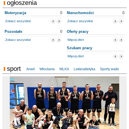
ogłoszenia
Motoryzacja
0
Nieruchomości
0
Zobacz wszystkie
Zobacz wszystkie
Pozostałe
0
Oferty pracy
Zobacz wszystkie
Więcej ofert
Szukam pracy
Więcej ofert
sport
Anwil
Włocłavia
WLKA
Lekkoatletyka
Sporty walki