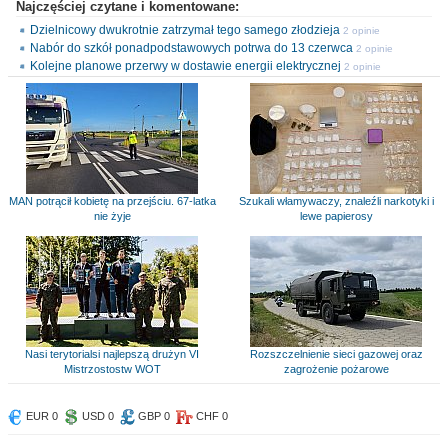
Najczęściej czytane i komentowane:
Dzielnicowy dwukrotnie zatrzymał tego samego złodzieja
2 opinie
Nabór do szkół ponadpodstawowych potrwa do 13 czerwca
2 opinie
Kolejne planowe przerwy w dostawie energii elektrycznej
2 opinie
MAN potrącił kobietę na przejściu. 67-latka
Szukali włamywaczy, znaleźli narkotyki i
nie żyje
lewe papierosy
Nasi terytorialsi najlepszą drużyn VI
Rozszczelnienie sieci gazowej oraz
Mistrzostostw WOT
zagrożenie pożarowe
EUR 0
USD 0
GBP 0
CHF 0