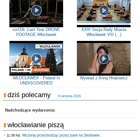
sixf33t .Last Year DRONE
XXIII Sesja Rady Miasta
FOOTAGE Włocławek
Włocławek VIII (...)
WŁOCŁAWEK - Poland In
Wywiad z Anną Hnatowicz
UNDISCOVERED
dziś polecamy
9 sierpnia 2026
Nadchodzące wydarzenia:
włocławianie piszą
Wczoraj przechodząc przez park na Słodowie..
11:38 Nd.