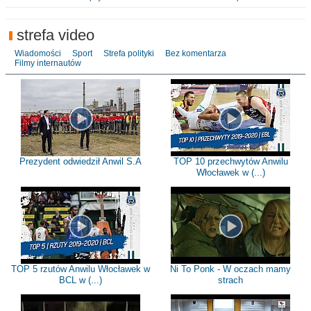
strefa video
Wiadomości
Sport
Strefa polityki
Bez komentarza
Filmy internautów
Prezydent odwiedził Anwil S.A
TOP 10 przechwytów Anwilu
Włocławek w (...)
TOP 5 rzutów Anwilu Włocławek w
Ni To Ponk - W oczach mamy
BCL w (...)
strach