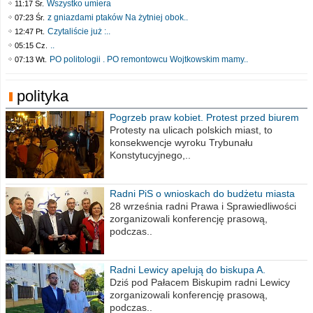
Wszystko umiera
11:17 Śr.
z gniazdami ptaków Na żytniej obok..
07:23 Śr.
Czytaliście już :..
12:47 Pt.
..
05:15 Cz.
PO politologii . PO remontowcu Wojtkowskim mamy..
07:13 Wt.
polityka
Pogrzeb praw kobiet. Protest przed biurem
poselskim PiS
Protesty na ulicach polskich miast, to
konsekwencje wyroku Trybunału
Konstytucyjnego,..
Radni PiS o wnioskach do budżetu miasta
na 2021 rok
28 września radni Prawa i Sprawiedliwości
zorganizowali konferencję prasową,
podczas..
Radni Lewicy apelują do biskupa A.
Wiesława Meringa
Dziś pod Pałacem Biskupim radni Lewicy
zorganizowali konferencję prasową,
podczas..