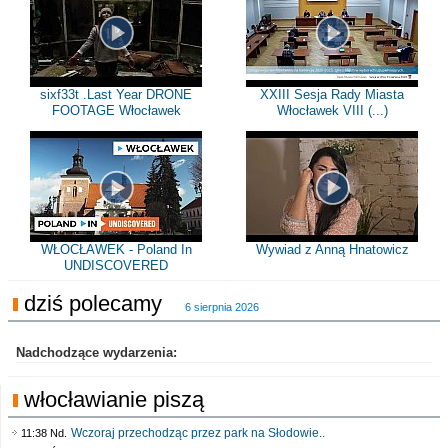
sixf33t .Last Year DRONE
XXIII Sesja Rady Miasta
FOOTAGE Włocławek
Włocławek VIII (...)
WŁOCŁAWEK - Poland In
Wywiad z Anną Hnatowicz
UNDISCOVERED
dziś polecamy
6 sierpnia 2026
Nadchodzące wydarzenia:
włocławianie piszą
Wczoraj przechodząc przez park na Słodowie..
11:38 Nd.