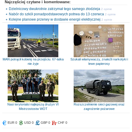
Najczęściej czytane i komentowane:
Dzielnicowy dwukrotnie zatrzymał tego samego złodzieja
2 opinie
Nabór do szkół ponadpodstawowych potrwa do 13 czerwca
2 opinie
Kolejne planowe przerwy w dostawie energii elektrycznej
2 opinie
MAN potrącił kobietę na przejściu. 67-latka
Szukali włamywaczy, znaleźli narkotyki i
nie żyje
lewe papierosy
Nasi terytorialsi najlepszą drużyn VI
Rozszczelnienie sieci gazowej oraz
Mistrzostostw WOT
zagrożenie pożarowe
EUR 0
USD 0
GBP 0
CHF 0