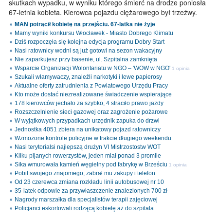
skutkach wypadku, w wyniku którego śmierć na drodze poniosła
67-letnia kobieta. Kierowca pojazdu ciężarowego był trzeźwy.
MAN potrącił kobietę na przejściu. 67-latka nie żyje
Mamy wyniki konkursu Włocławek - Miasto Dobrego Klimatu
Dziś rozpoczęła się kolejna edycja programu Dobry Start
Nasi ratownicy wodni są już gotowi na sezon wakacyjny
Nie zaparkujesz przy basenie, ul. Szpitalna zamknięta
Wsparcie Organizacji Wolontariatu w NGO – 'WOW w NGO'
1 opinia
Szukali włamywaczy, znaleźli narkotyki i lewe papierosy
Aktualne oferty zatrudnienia z Powiatowego Urzędu Pracy
Kto może dostać niezrealizowane świadczenie wspierające
178 kierowców jechało za szybko, 4 straciło prawo jazdy
Rozszczelnienie sieci gazowej oraz zagrożenie pożarowe
W wyjątkowych przypadkach urzędnik zapuka do drzwi
Jednostka 4051 zbiera na unikatowy pojazd ratowniczy
Wzmożone kontrole policyjne w trakcie długiego weekendu
Nasi terytorialsi najlepszą drużyn VI Mistrzostostw WOT
Kilku pijanych rowerzystów, jeden miał ponad 3 promile
Sika wmurowała kamień węgielny pod fabrykę w Brześciu
1 opinia
Pobił swojego znajomego, zabrał mu zakupy i telefon
Od 23 czerewca zmiana rozkładu linii autobusowej nr 10
35-latek odpowie za przywłaszczenie znalezionych 700 zł
Nagrody marszałka dla specjalistów terapii zajęciowej
Policjanci eskortowali rodzącą kobietę aż do szpitala