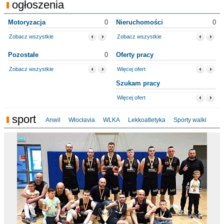
ogłoszenia
Motoryzacja
0
Nieruchomości
0
Zobacz wszystkie
Zobacz wszystkie
Pozostałe
0
Oferty pracy
Zobacz wszystkie
Więcej ofert
Szukam pracy
Więcej ofert
sport
Anwil
Włocłavia
WLKA
Lekkoatletyka
Sporty walki