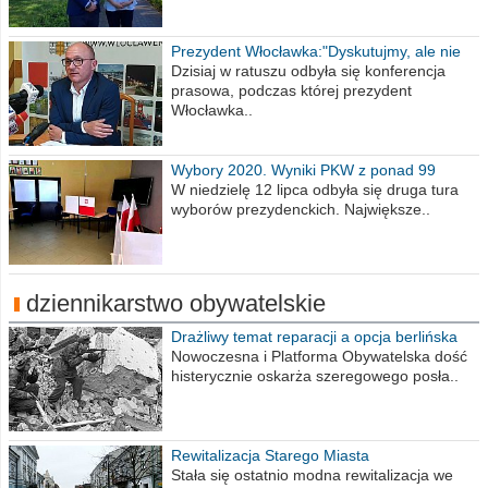
Prezydent Włocławka:"Dyskutujmy, ale nie
obrażajmy się”
Dzisiaj w ratuszu odbyła się konferencja
prasowa, podczas której prezydent
Włocławka..
Wybory 2020. Wyniki PKW z ponad 99
procent obwodów
W niedzielę 12 lipca odbyła się druga tura
wyborów prezydenckich. Największe..
dziennikarstwo obywatelskie
Drażliwy temat reparacji a opcja berlińska
Nowoczesna i Platforma Obywatelska dość
histerycznie oskarża szeregowego posła..
Rewitalizacja Starego Miasta
Stała się ostatnio modna rewitalizacja we