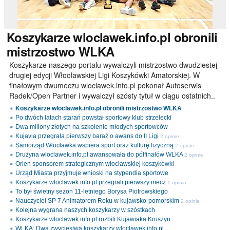
Koszykarze
wloclawek.info.pl obronili
mistrzostwo WLKA
Koszykarze naszego portalu wywalczyli mistrzostwo dwudziestej
drugiej edycji Włocławskiej Ligi Koszykówki Amatorskiej. W
finałowym dwumeczu wloclawek.info.pl pokonał Autoserwis
Radek/Open Partner i wywalczył szósty tytuł w ciągu ostatnich..
Koszykarze wloclawek.info.pl obronili mistrzostwo WLKA
Po dwóch latach starań powstał sportowy klub strzelecki
Dwa miliony złotych na szkolenie młodych sportowców
Kujavia przegrała pierwszy baraż o awans do II Ligi
2 opinie
Samorząd Włocławka wspiera sport oraz kulturę fizyczną
2 opinie
Drużyna wloclawek.info.pl awansowała do półfinałów WLKA
2 opinie
Orlen sponsorem strategicznym włocławskiej koszykówki
Urząd Miasta przyjmuje wnioski na stypendia sportowe
Koszykarze wloclawek.info.pl przegrali pierwszy mecz
1 opinia
To był świetny sezon 11-letniego Borysa Piotrowskiego
Nauczyciel SP 7 Animatorem Roku w kujawsko-pomorskim
2 opinie
Kolejna wygrana naszych koszykarzy w szóstkach
Koszykarze wloclawek.info.pl rozbili Kujawiaka Kruszyn
WLKA: Dwa zwycięstwa koszykarzy wloclawek.info.pl