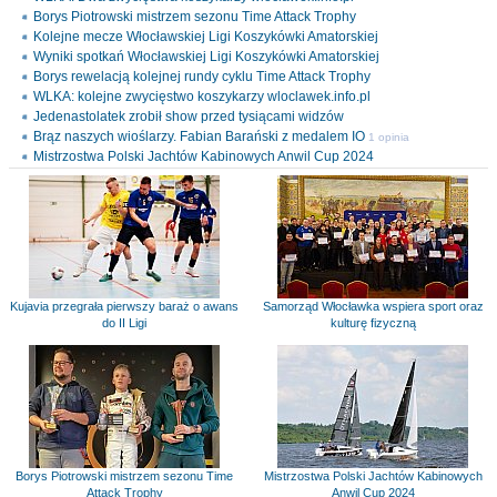
Borys Piotrowski mistrzem sezonu Time Attack Trophy
Kolejne mecze Włocławskiej Ligi Koszykówki Amatorskiej
Wyniki spotkań Włocławskiej Ligi Koszykówki Amatorskiej
Borys rewelacją kolejnej rundy cyklu Time Attack Trophy
WLKA: kolejne zwycięstwo koszykarzy wloclawek.info.pl
Jedenastolatek zrobił show przed tysiącami widzów
Brąz naszych wioślarzy. Fabian Barański z medalem IO
1 opinia
Mistrzostwa Polski Jachtów Kabinowych Anwil Cup 2024
Kujavia przegrała pierwszy baraż o awans
Samorząd Włocławka wspiera sport oraz
do II Ligi
kulturę fizyczną
Borys Piotrowski mistrzem sezonu Time
Mistrzostwa Polski Jachtów Kabinowych
Attack Trophy
Anwil Cup 2024