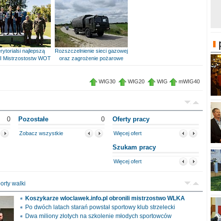
rytorialsi najlepszą
Rozszczelnienie sieci gazowej
I Mistrzostostw WOT
oraz zagrożenie pożarowe
WIG30
WIG20
WIG
mWIG40
0
Pozostałe
0
Oferty pracy
Zobacz wszystkie
Więcej ofert
Szukam pracy
Więcej ofert
orty walki
Koszykarze wloclawek.info.pl obronili mistrzostwo WLKA
Po dwóch latach starań powstał sportowy klub strzelecki
Dwa miliony złotych na szkolenie młodych sportowców