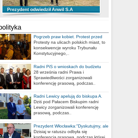
TOP 10 przechwytów Anwilu Włocławek
TOP 5 rzutów Anwilu Włocławek w BCL
Prezydent odwiedził Anwil S.A
w EBL w sezonie 2019/2020
w sezonie 2019/2020
polityka
Pogrzeb praw kobiet. Protest przed
biurem poselskim PiS
Protesty na ulicach polskich miast, to
konsekwencje wyroku Trybunału
Konstytucyjnego,..
Radni PiS o wnioskach do budżetu
miasta na 2021 rok
28 września radni Prawa i
Sprawiedliwości zorganizowali
konferencję prasową, podczas..
Radni Lewicy apelują do biskupa A.
Wiesława Meringa
Dziś pod Pałacem Biskupim radni
Lewicy zorganizowali konferencję
prasową, podczas..
Prezydent Włocławka:"Dyskutujmy, ale
nie obrażajmy się”
Dzisiaj w ratuszu odbyła się
konferencja prasowa, podczas której