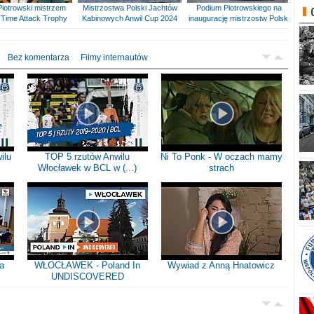
Piotrowski mistrzem
Mistrzostwa Polski Jachtów
Podium Piotrowskiego na
Time Attack Trophy
Kabinowych Anwil Cup 2024
inaugurację mistrzostw Polski
Bez komentarza
Filmy internautów
ilu
TOP 5 rzutów Anwilu
Ni To Ponk - W oczach mamy
Włocławek w BCL w (...)
strach
a
WŁOCŁAWEK - Poland In
Wywiad z Anną Hnatowicz
UNDISCOVERED