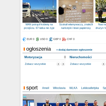
MAN potrącił kobietę na
Szukali włamywaczy, znaleźli
Nasi te
przejściu. 67-latka nie żyje
narkotyki i lewe papierosy
drużyn V
EUR 0
USD 0
GBP 0
CHF 0
ogłoszenia
+ dodaj darmowe ogłoszenie
Motoryzacja
0
Nieruchomości
Zobacz wszystkie
Zobacz wszystkie
sport
Anwil
Włocłavia
WLKA
Lekkoatletyka
Sp