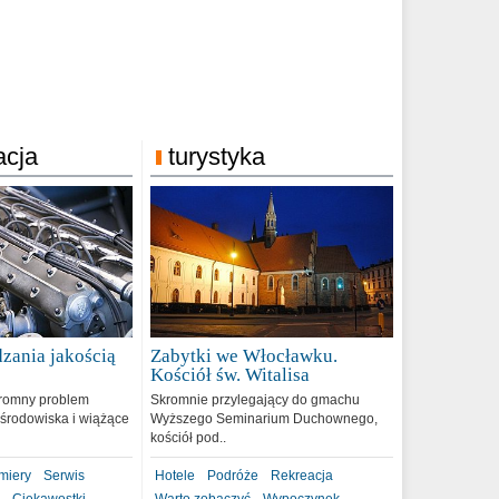
acja
turystyka
zania jakością
Zabytki we Włocławku.
9
Kościół św. Witalisa
romny problem
Skromnie przylegający do gmachu
środowiska i wiążące
Wyższego Seminarium Duchownego,
kościół pod..
miery
Serwis
Hotele
Podróże
Rekreacja