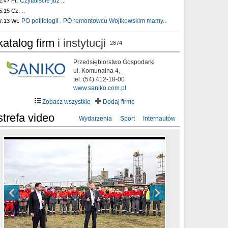
Czytaliście już :..
2:47 Pt.
..
5:15 Cz.
PO politologii . PO remontowcu Wojtkowskim mamy..
7:13 Wt.
katalog firm
i instytucji
2874
Przedsiębiorstwo Gospodarki
ul. Komunalna 4,
tel. (54) 412-18-00
www.saniko.com.pl
Zobacz wszystkie
Dodaj firmę
strefa video
Wydarzenia
Sport
Internautów
sixf33t .Last Year DRONE FOOTAGE
XXIII Sesja Rady Miasta Włocławek VIII
Ni To Ponk - W oczach mamy strach
Włocławek
kadencji w dniu 09.06.2020 r.