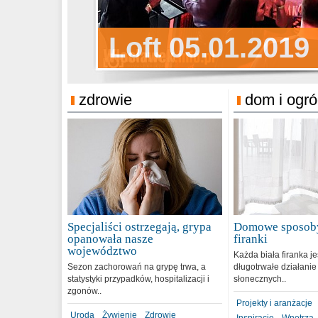
Sylwester Pens
Loft 05.01.2019
Sylwester Podg
31.12.2018
zdrowie
dom i ogr
Specjaliści ostrzegają, grypa
Domowe sposoby
opanowała nasze
firanki
województwo
Każda biała firanka j
Sezon zachorowań na grypę trwa, a
długotrwałe działanie
statystyki przypadków, hospitalizacji i
słonecznych..
zgonów..
Projekty i aranżacje
Uroda
Żywienie
Zdrowie