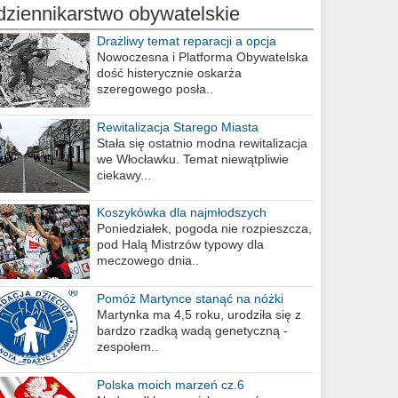
dziennikarstwo obywatelskie
Drażliwy temat reparacji a opcja
berlińska
Nowoczesna i Platforma Obywatelska
dość histerycznie oskarża
szeregowego posła..
Rewitalizacja Starego Miasta
Stała się ostatnio modna rewitalizacja
we Włocławku. Temat niewątpliwie
ciekawy...
Koszykówka dla najmłodszych
Poniedziałek, pogoda nie rozpieszcza,
pod Halą Mistrzów typowy dla
meczowego dnia..
Pomóż Martynce stanąć na nóżki
Martynka ma 4,5 roku, urodziła się z
bardzo rzadką wadą genetyczną -
zespołem..
Polska moich marzeń cz.6