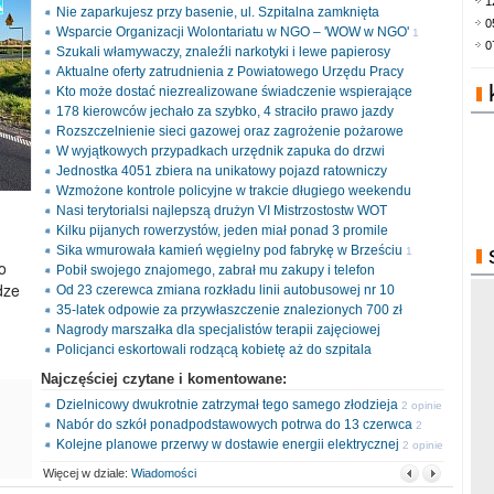
1
Nie zaparkujesz przy basenie, ul. Szpitalna zamknięta
0
Wsparcie Organizacji Wolontariatu w NGO – 'WOW w NGO'
1
0
Szukali włamywaczy, znaleźli narkotyki i lewe papierosy
opinia
Aktualne oferty zatrudnienia z Powiatowego Urzędu Pracy
Kto może dostać niezrealizowane świadczenie wspierające
178 kierowców jechało za szybko, 4 straciło prawo jazdy
Rozszczelnienie sieci gazowej oraz zagrożenie pożarowe
W wyjątkowych przypadkach urzędnik zapuka do drzwi
Jednostka 4051 zbiera na unikatowy pojazd ratowniczy
Wzmożone kontrole policyjne w trakcie długiego weekendu
Nasi terytorialsi najlepszą drużyn VI Mistrzostostw WOT
Kilku pijanych rowerzystów, jeden miał ponad 3 promile
Sika wmurowała kamień węgielny pod fabrykę w Brześciu
1
o
Pobił swojego znajomego, zabrał mu zakupy i telefon
opinia
dze
Od 23 czerewca zmiana rozkładu linii autobusowej nr 10
35-latek odpowie za przywłaszczenie znalezionych 700 zł
Nagrody marszałka dla specjalistów terapii zajęciowej
Policjanci eskortowali rodzącą kobietę aż do szpitala
Najczęściej czytane i komentowane:
Dzielnicowy dwukrotnie zatrzymał tego samego złodzieja
2 opinie
Nabór do szkół ponadpodstawowych potrwa do 13 czerwca
2
Kolejne planowe przerwy w dostawie energii elektrycznej
opinie
2 opinie
Więcej w dziale:
Wiadomości