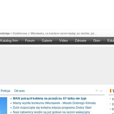
odzieja
»
Dzielnicowy z Włocławka, za każdym razem będąc po służbie, już...
Katalog firm
Forum
Galerie
Video
Zdrowie
Dom
Edu
W w NGO'
»
Ruszył nabór w konkursie „Wsparcie Organizacji Wolontariatu w NGO –
rześciu
»
Sika Poland rozpoczęła budowę swojej nowej fabryki w Brześciu
e
»
Policjanci wyjaśniają dokładne okoliczności tragicznego w skutkach...
blaskiem
»
Kujawsko-Pomorska Organizacja Turystyczna wraz z partnerami
du Pracy
»
Szukasz pracy, zajęcia dorywczego, czy może chcesz całkowicie
zieja
»
Policjanci zatrzymali 40–latka, który na terenie powiatu włocławskiego...
mochód
»
Mundurowi z Topólki zatrzymali 66-letniego mężczyznę, podejrzanego o...
Policja
Od was
ontach
»
Od czerwca rozpoczął się nowy okres świadczeniowy 800 plus, który
MAN potrącił kobietę na przejściu. 67-latka nie żyje
1
drogach
»
Policjanci ruchu drogowego przeprowadzili na drogach Włocławka i
Mamy wyniki konkursu Włocławek - Miasto Dobrego Klimatu
1
Dziś rozpoczęła się kolejna edycja programu Dobry Start
0
Nasi ratownicy wodni są już gotowi na sezon wakacyjny