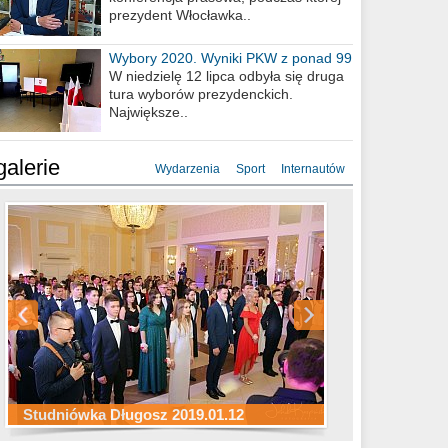
prezydent Włocławka..
Wybory 2020. Wyniki PKW z ponad 99
procent obwodów
W niedzielę 12 lipca odbyła się druga
tura wyborów prezydenckich.
Największe..
galerie
Wydarzenia
Sport
Internautów
Studniówka ZS Ekonomicznych
Studniówka Kopernik 2019.01.11
Studniówka LMK 2019.01.05
2019.01.05
Studniówka Długosz 2019.01.12
ZS Budowlanych 2019.01.12
Studniówka LZK 2019.01.11