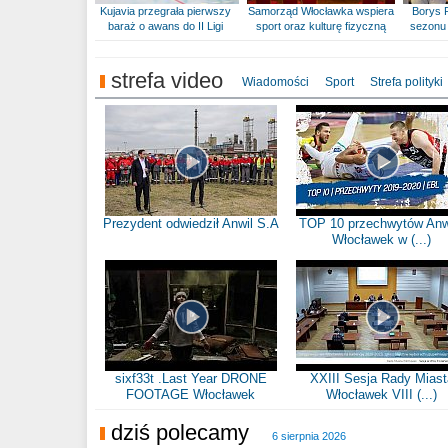
Kujavia przegrała pierwszy
Samorząd Włocławka wspiera
Borys 
baraż o awans do II Ligi
sport oraz kulturę fizyczną
sezonu 
strefa video
Wiadomości
Sport
Strefa polityki
Prezydent odwiedził Anwil S.A
TOP 10 przechwytów Anw
Włocławek w (...)
sixf33t .Last Year DRONE
XXIII Sesja Rady Miast
FOOTAGE Włocławek
Włocławek VIII (...)
dziś polecamy
6 sierpnia 2026