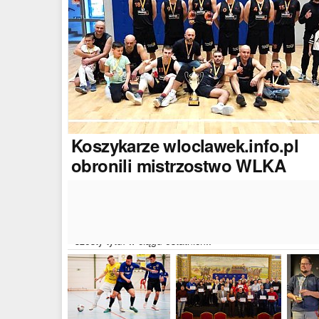
Koszykarze
wloclawek.info.pl
obronili mistrzostwo WLKA
Koszykarze naszego portalu wywalczyli mistrzostwo
dwudziestej drugiej edycji Włocławskiej Ligi Koszyków
Amatorskiej. W finałowym dwumeczu wloclawek.info.p
pokonał Autoserwis Radek/Open Partner i wywalczył
szósty tytuł w ciągu ostatnich..