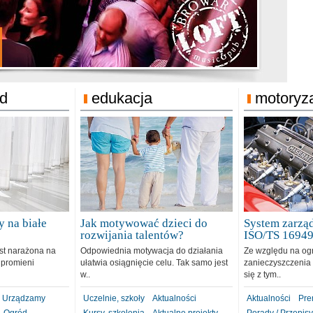
jonat Michelin
rodzie 31.12.2018
ód
edukacja
motoryz
 na białe
Jak motywować dzieci do
System zarząd
rozwijania talentów?
ISO/TS 1694
est narażona na
Odpowiednia motywacja do działania
Ze względu na og
 promieni
ułatwia osiągnięcie celu. Tak samo jest
zanieczyszczenia 
w..
się z tym..
Urządzamy
Uczelnie, szkoły
Aktualności
Aktualności
Pre