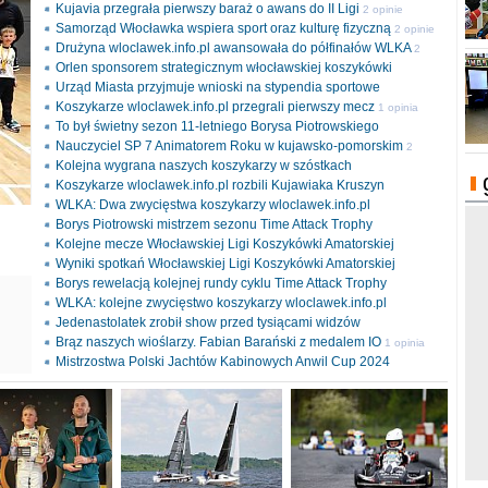
Kujavia przegrała pierwszy baraż o awans do II Ligi
2 opinie
Samorząd Włocławka wspiera sport oraz kulturę fizyczną
2 opinie
Drużyna wloclawek.info.pl awansowała do półfinałów WLKA
2
Orlen sponsorem strategicznym włocławskiej koszykówki
opinie
Urząd Miasta przyjmuje wnioski na stypendia sportowe
Koszykarze wloclawek.info.pl przegrali pierwszy mecz
1 opinia
To był świetny sezon 11-letniego Borysa Piotrowskiego
Nauczyciel SP 7 Animatorem Roku w kujawsko-pomorskim
2
Kolejna wygrana naszych koszykarzy w szóstkach
opinie
Koszykarze wloclawek.info.pl rozbili Kujawiaka Kruszyn
WLKA: Dwa zwycięstwa koszykarzy wloclawek.info.pl
Borys Piotrowski mistrzem sezonu Time Attack Trophy
Kolejne mecze Włocławskiej Ligi Koszykówki Amatorskiej
Wyniki spotkań Włocławskiej Ligi Koszykówki Amatorskiej
Borys rewelacją kolejnej rundy cyklu Time Attack Trophy
ki
WLKA: kolejne zwycięstwo koszykarzy wloclawek.info.pl
l
Jedenastolatek zrobił show przed tysiącami widzów
Brąz naszych wioślarzy. Fabian Barański z medalem IO
1 opinia
Mistrzostwa Polski Jachtów Kabinowych Anwil Cup 2024