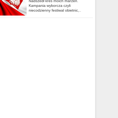
Nadszedł kres moich marzeń.
Kampania wyborcza czyli
niecodzienny festiwal obietnic,..