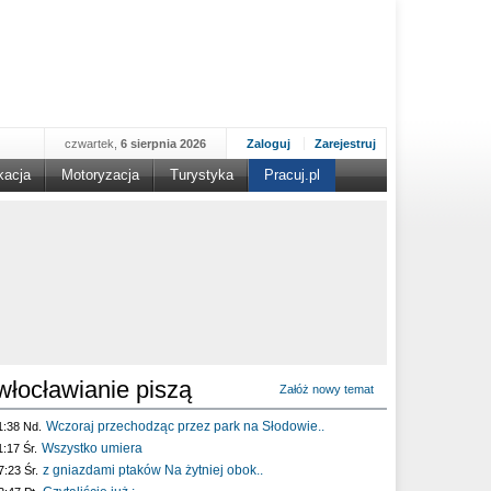
czwartek,
6 sierpnia 2026
Zaloguj
Zarejestruj
kacja
Motoryzacja
Turystyka
Pracuj.pl
włocławianie piszą
Załóż nowy temat
Wczoraj przechodząc przez park na Słodowie..
1:38 Nd.
Wszystko umiera
1:17 Śr.
z gniazdami ptaków Na żytniej obok..
7:23 Śr.