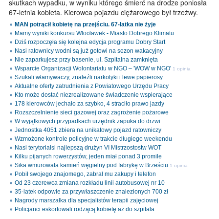
skutkach wypadku, w wyniku którego śmierć na drodze poniosła
67-letnia kobieta. Kierowca pojazdu ciężarowego był trzeźwy.
MAN potrącił kobietę na przejściu. 67-latka nie żyje
Mamy wyniki konkursu Włocławek - Miasto Dobrego Klimatu
Dziś rozpoczęła się kolejna edycja programu Dobry Start
Nasi ratownicy wodni są już gotowi na sezon wakacyjny
Nie zaparkujesz przy basenie, ul. Szpitalna zamknięta
Wsparcie Organizacji Wolontariatu w NGO – 'WOW w NGO'
1 opinia
Szukali włamywaczy, znaleźli narkotyki i lewe papierosy
Aktualne oferty zatrudnienia z Powiatowego Urzędu Pracy
Kto może dostać niezrealizowane świadczenie wspierające
178 kierowców jechało za szybko, 4 straciło prawo jazdy
Rozszczelnienie sieci gazowej oraz zagrożenie pożarowe
W wyjątkowych przypadkach urzędnik zapuka do drzwi
Jednostka 4051 zbiera na unikatowy pojazd ratowniczy
Wzmożone kontrole policyjne w trakcie długiego weekendu
Nasi terytorialsi najlepszą drużyn VI Mistrzostostw WOT
Kilku pijanych rowerzystów, jeden miał ponad 3 promile
Sika wmurowała kamień węgielny pod fabrykę w Brześciu
1 opinia
Pobił swojego znajomego, zabrał mu zakupy i telefon
Od 23 czerewca zmiana rozkładu linii autobusowej nr 10
35-latek odpowie za przywłaszczenie znalezionych 700 zł
Nagrody marszałka dla specjalistów terapii zajęciowej
Policjanci eskortowali rodzącą kobietę aż do szpitala