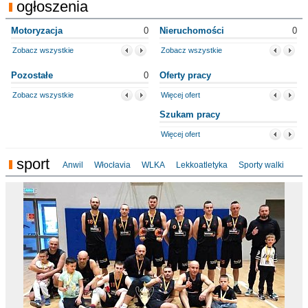
ogłoszenia
Motoryzacja
0
Nieruchomości
0
Zobacz wszystkie
Zobacz wszystkie
Pozostałe
0
Oferty pracy
Zobacz wszystkie
Więcej ofert
Szukam pracy
Więcej ofert
sport
Anwil
Włocłavia
WLKA
Lekkoatletyka
Sporty walki