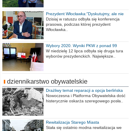
Prezydent Włocławka:"Dyskutujmy, ale nie
obrażajmy się”
Dzisiaj w ratuszu odbyła się konferencja
prasowa, podczas której prezydent
Włocławka..
Wybory 2020. Wyniki PKW z ponad 99
procent obwodów
W niedzielę 12 lipca odbyła się druga tura
wyborów prezydenckich. Największe..
dziennikarstwo obywatelskie
Drażliwy temat reparacji a opcja berlińska
Nowoczesna i Platforma Obywatelska dość
histerycznie oskarża szeregowego posła..
Rewitalizacja Starego Miasta
Stała się ostatnio modna rewitalizacja we