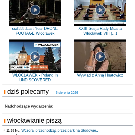
sixf33t .Last Year DRONE
XXIII Sesja Rady Miasta
FOOTAGE Włocławek
Włocławek VIII (...)
WŁOCŁAWEK - Poland In
Wywiad z Anną Hnatowicz
UNDISCOVERED
dziś polecamy
8 sierpnia 2026
Nadchodzące wydarzenia:
włocławianie piszą
Wczoraj przechodząc przez park na Słodowie..
11:38 Nd.