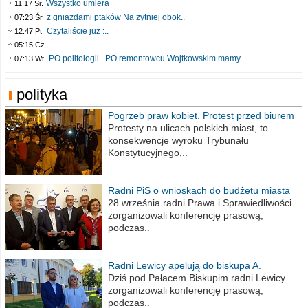
Wszystko umiera
11:17 Śr.
z gniazdami ptaków Na żytniej obok..
07:23 Śr.
Czytaliście już :..
12:47 Pt.
..
05:15 Cz.
PO politologii . PO remontowcu Wojtkowskim mamy..
07:13 Wt.
polityka
Pogrzeb praw kobiet. Protest przed biurem
poselskim PiS
Protesty na ulicach polskich miast, to
konsekwencje wyroku Trybunału
Konstytucyjnego,..
Radni PiS o wnioskach do budżetu miasta
na 2021 rok
28 września radni Prawa i Sprawiedliwości
zorganizowali konferencję prasową,
podczas..
Radni Lewicy apelują do biskupa A.
Wiesława Meringa
Dziś pod Pałacem Biskupim radni Lewicy
zorganizowali konferencję prasową,
podczas..