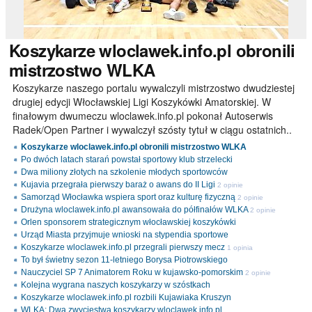
Koszykarze
wloclawek.info.pl obronili
mistrzostwo WLKA
Koszykarze naszego portalu wywalczyli mistrzostwo dwudziestej
drugiej edycji Włocławskiej Ligi Koszykówki Amatorskiej. W
finałowym dwumeczu wloclawek.info.pl pokonał Autoserwis
Radek/Open Partner i wywalczył szósty tytuł w ciągu ostatnich..
Koszykarze wloclawek.info.pl obronili mistrzostwo WLKA
Po dwóch latach starań powstał sportowy klub strzelecki
Dwa miliony złotych na szkolenie młodych sportowców
Kujavia przegrała pierwszy baraż o awans do II Ligi
2 opinie
Samorząd Włocławka wspiera sport oraz kulturę fizyczną
2 opinie
Drużyna wloclawek.info.pl awansowała do półfinałów WLKA
2 opinie
Orlen sponsorem strategicznym włocławskiej koszykówki
Urząd Miasta przyjmuje wnioski na stypendia sportowe
Koszykarze wloclawek.info.pl przegrali pierwszy mecz
1 opinia
To był świetny sezon 11-letniego Borysa Piotrowskiego
Nauczyciel SP 7 Animatorem Roku w kujawsko-pomorskim
2 opinie
Kolejna wygrana naszych koszykarzy w szóstkach
Koszykarze wloclawek.info.pl rozbili Kujawiaka Kruszyn
WLKA: Dwa zwycięstwa koszykarzy wloclawek.info.pl