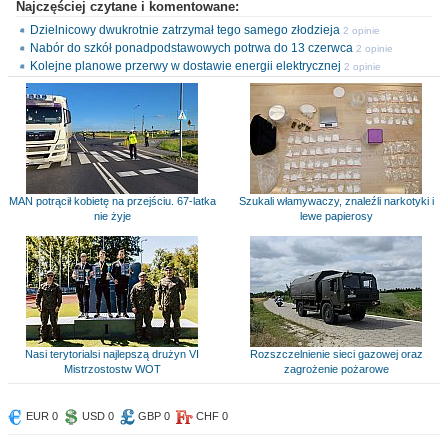
Najczęściej czytane i komentowane:
Dzielnicowy dwukrotnie zatrzymał tego samego złodzieja
2 opinie
Nabór do szkół ponadpodstawowych potrwa do 13 czerwca
2 opinie
Kolejne planowe przerwy w dostawie energii elektrycznej
2 opinie
MAN potrącił kobietę na przejściu. 67-latka
Szukali włamywaczy, znaleźli narkotyki i
nie żyje
lewe papierosy
Nasi terytorialsi najlepszą drużyn VI
Rozszczelnienie sieci gazowej oraz
Mistrzostostw WOT
zagrożenie pożarowe
EUR 0
USD 0
GBP 0
CHF 0