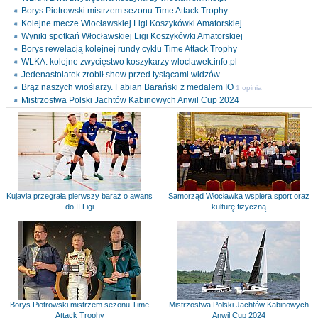
Borys Piotrowski mistrzem sezonu Time Attack Trophy
Kolejne mecze Włocławskiej Ligi Koszykówki Amatorskiej
Wyniki spotkań Włocławskiej Ligi Koszykówki Amatorskiej
Borys rewelacją kolejnej rundy cyklu Time Attack Trophy
WLKA: kolejne zwycięstwo koszykarzy wloclawek.info.pl
Jedenastolatek zrobił show przed tysiącami widzów
Brąz naszych wioślarzy. Fabian Barański z medalem IO
1 opinia
Mistrzostwa Polski Jachtów Kabinowych Anwil Cup 2024
Kujavia przegrała pierwszy baraż o awans
Samorząd Włocławka wspiera sport oraz
do II Ligi
kulturę fizyczną
Borys Piotrowski mistrzem sezonu Time
Mistrzostwa Polski Jachtów Kabinowych
Attack Trophy
Anwil Cup 2024