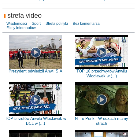
strefa video
Wiadomości
Sport
Strefa polityki
Bez komentarza
Filmy internautów
Prezydent odwiedził Anwil S.A
TOP 10 przechwytów Anwilu
Włocławek w (...)
TOP 5 rzutów Anwilu Włocławek w
Ni To Ponk - W oczach mamy
BCL w (...)
strach