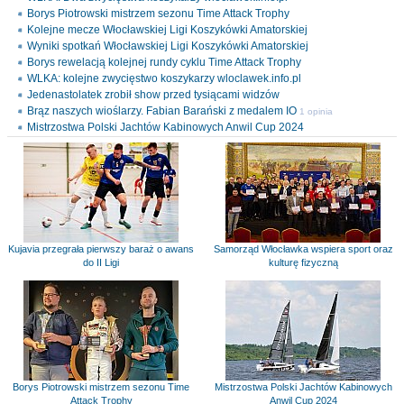
Borys Piotrowski mistrzem sezonu Time Attack Trophy
Kolejne mecze Włocławskiej Ligi Koszykówki Amatorskiej
Wyniki spotkań Włocławskiej Ligi Koszykówki Amatorskiej
Borys rewelacją kolejnej rundy cyklu Time Attack Trophy
WLKA: kolejne zwycięstwo koszykarzy wloclawek.info.pl
Jedenastolatek zrobił show przed tysiącami widzów
Brąz naszych wioślarzy. Fabian Barański z medalem IO
1 opinia
Mistrzostwa Polski Jachtów Kabinowych Anwil Cup 2024
Kujavia przegrała pierwszy baraż o awans
Samorząd Włocławka wspiera sport oraz
do II Ligi
kulturę fizyczną
Borys Piotrowski mistrzem sezonu Time
Mistrzostwa Polski Jachtów Kabinowych
Attack Trophy
Anwil Cup 2024