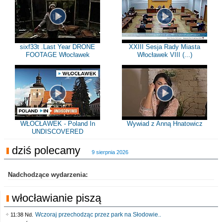
sixf33t .Last Year DRONE
XXIII Sesja Rady Miasta
FOOTAGE Włocławek
Włocławek VIII (...)
WŁOCŁAWEK - Poland In
Wywiad z Anną Hnatowicz
UNDISCOVERED
dziś polecamy
9 sierpnia 2026
Nadchodzące wydarzenia:
włocławianie piszą
Wczoraj przechodząc przez park na Słodowie..
11:38 Nd.