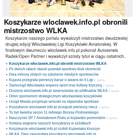
Koszykarze
wloclawek.info.pl obronili
mistrzostwo WLKA
Koszykarze naszego portalu wywalczyli mistrzostwo dwudziestej
drugiej edycji Włocławskiej Ligi Koszykówki Amatorskiej. W
finałowym dwumeczu wloclawek.info.pl pokonał Autoserwis
Radek/Open Partner i wywalczył szósty tytuł w ciągu ostatnich..
Koszykarze wloclawek.info.pl obronili mistrzostwo WLKA
Po dwóch latach starań powstał sportowy klub strzelecki
Dwa miliony złotych na szkolenie młodych sportowców
Kujavia przegrała pierwszy baraż o awans do II Ligi
2 opinie
Samorząd Włocławka wspiera sport oraz kulturę fizyczną
2 opinie
Drużyna wloclawek.info.pl awansowała do półfinałów WLKA
2 opinie
Orlen sponsorem strategicznym włocławskiej koszykówki
Urząd Miasta przyjmuje wnioski na stypendia sportowe
Koszykarze wloclawek.info.pl przegrali pierwszy mecz
1 opinia
To był świetny sezon 11-letniego Borysa Piotrowskiego
Nauczyciel SP 7 Animatorem Roku w kujawsko-pomorskim
2 opinie
Kolejna wygrana naszych koszykarzy w szóstkach
Koszykarze wloclawek.info.pl rozbili Kujawiaka Kruszyn
WLKA: Dwa zwycięstwa koszykarzy wloclawek.info.pl