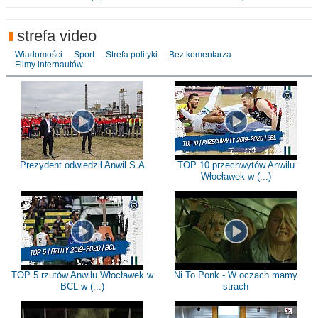
strefa video
Wiadomości
Sport
Strefa polityki
Bez komentarza
Filmy internautów
Prezydent odwiedził Anwil S.A
TOP 10 przechwytów Anwilu
Włocławek w (...)
TOP 5 rzutów Anwilu Włocławek w
Ni To Ponk - W oczach mamy
BCL w (...)
strach