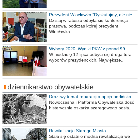
Prezydent Włocławka:"Dyskutujmy, ale nie
obrażajmy się”
Dzisiaj w ratuszu odbyła się konferencja
prasowa, podczas której prezydent
Włocławka..
Wybory 2020. Wyniki PKW z ponad 99
procent obwodów
W niedzielę 12 lipca odbyła się druga tura
wyborów prezydenckich. Największe..
dziennikarstwo obywatelskie
Drażliwy temat reparacji a opcja berlińska
Nowoczesna i Platforma Obywatelska dość
histerycznie oskarża szeregowego posła..
Rewitalizacja Starego Miasta
Stała się ostatnio modna rewitalizacja we