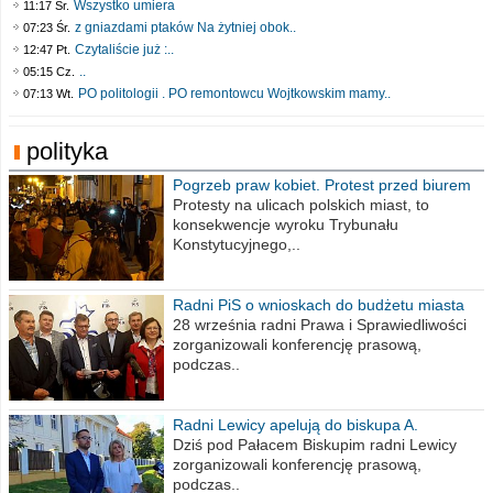
Wszystko umiera
11:17 Śr.
z gniazdami ptaków Na żytniej obok..
07:23 Śr.
Czytaliście już :..
12:47 Pt.
..
05:15 Cz.
PO politologii . PO remontowcu Wojtkowskim mamy..
07:13 Wt.
polityka
Pogrzeb praw kobiet. Protest przed biurem
poselskim PiS
Protesty na ulicach polskich miast, to
konsekwencje wyroku Trybunału
Konstytucyjnego,..
Radni PiS o wnioskach do budżetu miasta
na 2021 rok
28 września radni Prawa i Sprawiedliwości
zorganizowali konferencję prasową,
podczas..
Radni Lewicy apelują do biskupa A.
Wiesława Meringa
Dziś pod Pałacem Biskupim radni Lewicy
zorganizowali konferencję prasową,
podczas..