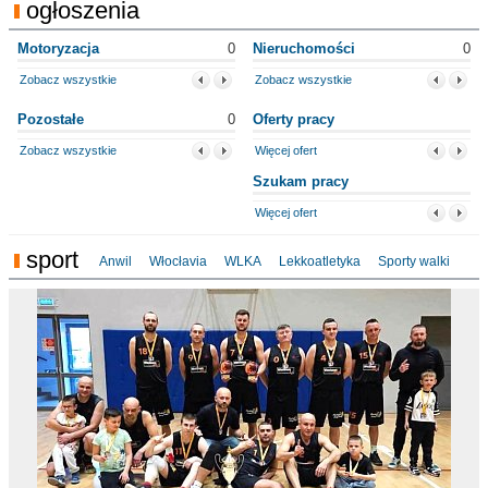
ogłoszenia
Motoryzacja
0
Nieruchomości
0
Zobacz wszystkie
Zobacz wszystkie
Pozostałe
0
Oferty pracy
Zobacz wszystkie
Więcej ofert
Szukam pracy
Więcej ofert
sport
Anwil
Włocłavia
WLKA
Lekkoatletyka
Sporty walki