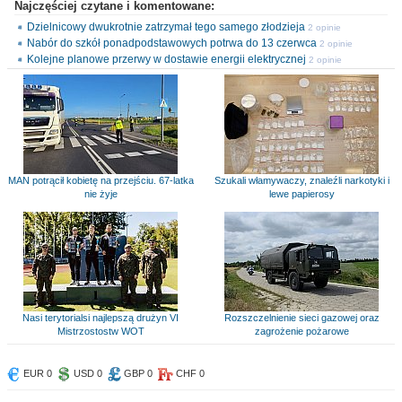
Najczęściej czytane i komentowane:
Dzielnicowy dwukrotnie zatrzymał tego samego złodzieja
2 opinie
Nabór do szkół ponadpodstawowych potrwa do 13 czerwca
2 opinie
Kolejne planowe przerwy w dostawie energii elektrycznej
2 opinie
MAN potrącił kobietę na przejściu. 67-latka
Szukali włamywaczy, znaleźli narkotyki i
nie żyje
lewe papierosy
Nasi terytorialsi najlepszą drużyn VI
Rozszczelnienie sieci gazowej oraz
Mistrzostostw WOT
zagrożenie pożarowe
EUR 0
USD 0
GBP 0
CHF 0