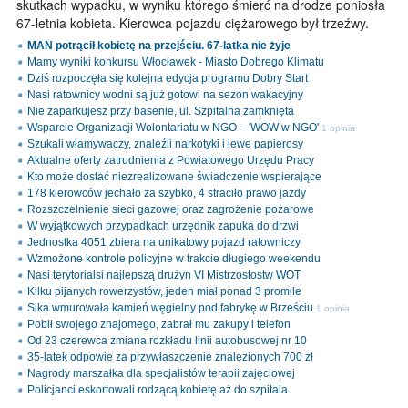
skutkach wypadku, w wyniku którego śmierć na drodze poniosła
67-letnia kobieta. Kierowca pojazdu ciężarowego był trzeźwy.
MAN potrącił kobietę na przejściu. 67-latka nie żyje
Mamy wyniki konkursu Włocławek - Miasto Dobrego Klimatu
Dziś rozpoczęła się kolejna edycja programu Dobry Start
Nasi ratownicy wodni są już gotowi na sezon wakacyjny
Nie zaparkujesz przy basenie, ul. Szpitalna zamknięta
Wsparcie Organizacji Wolontariatu w NGO – 'WOW w NGO'
1 opinia
Szukali włamywaczy, znaleźli narkotyki i lewe papierosy
Aktualne oferty zatrudnienia z Powiatowego Urzędu Pracy
Kto może dostać niezrealizowane świadczenie wspierające
178 kierowców jechało za szybko, 4 straciło prawo jazdy
Rozszczelnienie sieci gazowej oraz zagrożenie pożarowe
W wyjątkowych przypadkach urzędnik zapuka do drzwi
Jednostka 4051 zbiera na unikatowy pojazd ratowniczy
Wzmożone kontrole policyjne w trakcie długiego weekendu
Nasi terytorialsi najlepszą drużyn VI Mistrzostostw WOT
Kilku pijanych rowerzystów, jeden miał ponad 3 promile
Sika wmurowała kamień węgielny pod fabrykę w Brześciu
1 opinia
Pobił swojego znajomego, zabrał mu zakupy i telefon
Od 23 czerewca zmiana rozkładu linii autobusowej nr 10
35-latek odpowie za przywłaszczenie znalezionych 700 zł
Nagrody marszałka dla specjalistów terapii zajęciowej
Policjanci eskortowali rodzącą kobietę aż do szpitala