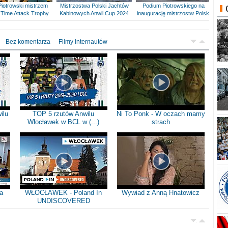
Piotrowski mistrzem
Mistrzostwa Polski Jachtów
Podium Piotrowskiego na
Time Attack Trophy
Kabinowych Anwil Cup 2024
inaugurację mistrzostw Polski
Bez komentarza
Filmy internautów
ilu
TOP 5 rzutów Anwilu
Ni To Ponk - W oczach mamy
Włocławek w BCL w (...)
strach
a
WŁOCŁAWEK - Poland In
Wywiad z Anną Hnatowicz
UNDISCOVERED