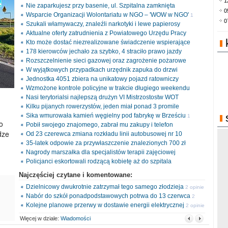
1
Nie zaparkujesz przy basenie, ul. Szpitalna zamknięta
0
Wsparcie Organizacji Wolontariatu w NGO – 'WOW w NGO'
1
0
Szukali włamywaczy, znaleźli narkotyki i lewe papierosy
opinia
Aktualne oferty zatrudnienia z Powiatowego Urzędu Pracy
Kto może dostać niezrealizowane świadczenie wspierające
178 kierowców jechało za szybko, 4 straciło prawo jazdy
Rozszczelnienie sieci gazowej oraz zagrożenie pożarowe
W wyjątkowych przypadkach urzędnik zapuka do drzwi
Jednostka 4051 zbiera na unikatowy pojazd ratowniczy
Wzmożone kontrole policyjne w trakcie długiego weekendu
Nasi terytorialsi najlepszą drużyn VI Mistrzostostw WOT
Kilku pijanych rowerzystów, jeden miał ponad 3 promile
Sika wmurowała kamień węgielny pod fabrykę w Brześciu
1
o
Pobił swojego znajomego, zabrał mu zakupy i telefon
opinia
dze
Od 23 czerewca zmiana rozkładu linii autobusowej nr 10
35-latek odpowie za przywłaszczenie znalezionych 700 zł
Nagrody marszałka dla specjalistów terapii zajęciowej
Policjanci eskortowali rodzącą kobietę aż do szpitala
Najczęściej czytane i komentowane:
Dzielnicowy dwukrotnie zatrzymał tego samego złodzieja
2 opinie
Nabór do szkół ponadpodstawowych potrwa do 13 czerwca
2
Kolejne planowe przerwy w dostawie energii elektrycznej
opinie
2 opinie
Więcej w dziale:
Wiadomości