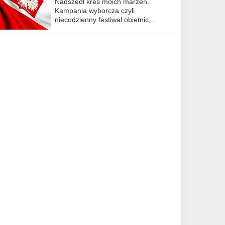
Nadszedł kres moich marzeń.
Kampania wyborcza czyli
niecodzienny festiwal obietnic,..