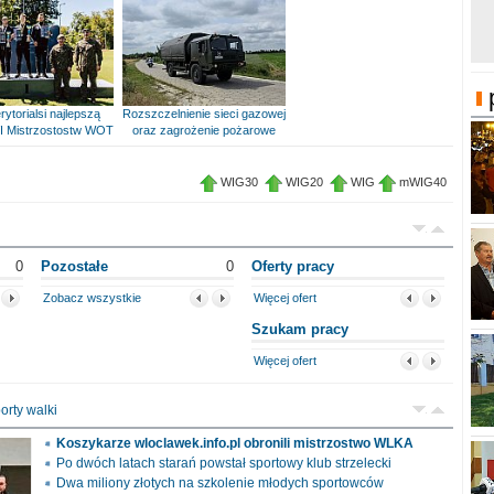
rytorialsi najlepszą
Rozszczelnienie sieci gazowej
I Mistrzostostw WOT
oraz zagrożenie pożarowe
WIG30
WIG20
WIG
mWIG40
0
Pozostałe
0
Oferty pracy
Zobacz wszystkie
Więcej ofert
Szukam pracy
Więcej ofert
orty walki
Koszykarze wloclawek.info.pl obronili mistrzostwo WLKA
Po dwóch latach starań powstał sportowy klub strzelecki
Dwa miliony złotych na szkolenie młodych sportowców