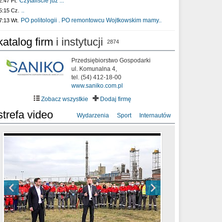
Czytaliście już :..
2:47 Pt.
..
5:15 Cz.
PO politologii . PO remontowcu Wojtkowskim mamy..
7:13 Wt.
katalog firm
i instytucji
2874
Przedsiębiorstwo Gospodarki
ul. Komunalna 4,
tel. (54) 412-18-00
www.saniko.com.pl
Zobacz wszystkie
Dodaj firmę
strefa video
Wydarzenia
Sport
Internautów
sixf33t .Last Year DRONE FOOTAGE
XXIII Sesja Rady Miasta Włocławek VIII
Ni To Ponk - W oczach mamy strach
Włocławek
kadencji w dniu 09.06.2020 r.