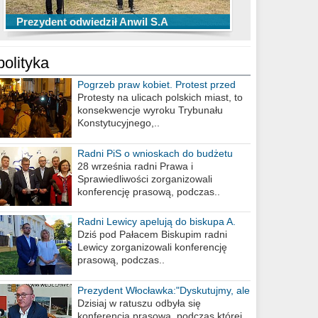
TOP 10 przechwytów Anwilu Włocławek
TOP 5 rzutów Anwilu Włocławek w BCL
Prezydent odwiedził Anwil S.A
w EBL w sezonie 2019/2020
w sezonie 2019/2020
polityka
Pogrzeb praw kobiet. Protest przed
biurem poselskim PiS
Protesty na ulicach polskich miast, to
konsekwencje wyroku Trybunału
Konstytucyjnego,..
Radni PiS o wnioskach do budżetu
miasta na 2021 rok
28 września radni Prawa i
Sprawiedliwości zorganizowali
konferencję prasową, podczas..
Radni Lewicy apelują do biskupa A.
Wiesława Meringa
Dziś pod Pałacem Biskupim radni
Lewicy zorganizowali konferencję
prasową, podczas..
Prezydent Włocławka:"Dyskutujmy, ale
nie obrażajmy się”
Dzisiaj w ratuszu odbyła się
konferencja prasowa, podczas której