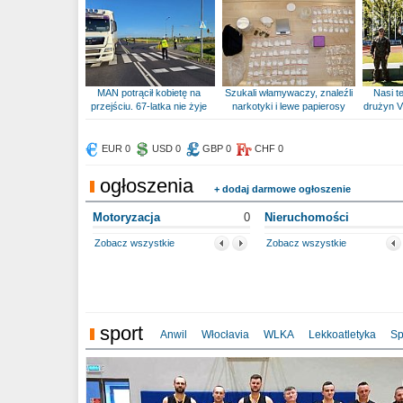
MAN potrącił kobietę na
Szukali włamywaczy, znaleźli
Nasi te
przejściu. 67-latka nie żyje
narkotyki i lewe papierosy
drużyn V
EUR 0
USD 0
GBP 0
CHF 0
ogłoszenia
+ dodaj darmowe ogłoszenie
Motoryzacja
0
Nieruchomości
Zobacz wszystkie
Zobacz wszystkie
sport
Anwil
Włocłavia
WLKA
Lekkoatletyka
Sp