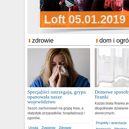
Sylwester Pens
Loft 05.01.2019
Sylwester Podg
31.12.2018
zdrowie
dom i ogr
Specjaliści ostrzegają, grypa
Domowe sposoby
opanowała nasze
firanki
województwo
Każda biała firanka j
Sezon zachorowań na grypę trwa, a
długotrwałe działanie
statystyki przypadków, hospitalizacji i
słonecznych..
zgonów..
Projekty i aranżacje
Uroda
Żywienie
Zdrowie