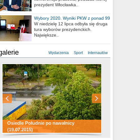
prezydent Włocławka..
Wybory 2020. Wyniki PKW z ponad 99
procent obwodów
W niedzielę 12 lipca odbyła się druga
tura wyborów prezydenckich.
Największe..
galerie
Wydarzenia
Sport
Internautów
Konkurs fotograficzny "Co to za
Miasto kładzie się do snu .
miejsca"
Ścieżka rowerowa w naszym mieście
Osiedle Południe po nawałnicy
(19.07.2015)
Wizytówka Włocławka
polowanie wigilijne 2014