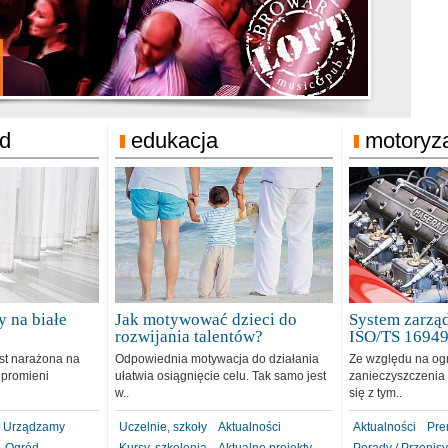
jonat Michelin
rodzie 31.12.2018
ód
edukacja
motoryz
 na białe
Jak motywować dzieci do
System zarząd
rozwijania talentów?
ISO/TS 1694
est narażona na
Odpowiednia motywacja do działania
Ze względu na og
 promieni
ułatwia osiągnięcie celu. Tak samo jest
zanieczyszczenia 
w..
się z tym..
Urządzamy
Uczelnie, szkoły
Aktualności
Aktualności
Pre