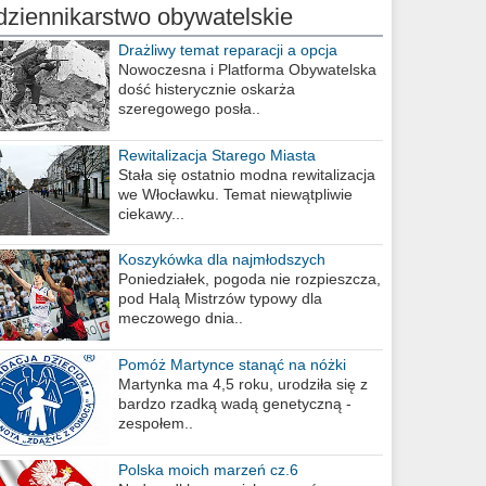
dziennikarstwo obywatelskie
Drażliwy temat reparacji a opcja
berlińska
Nowoczesna i Platforma Obywatelska
dość histerycznie oskarża
szeregowego posła..
Rewitalizacja Starego Miasta
Stała się ostatnio modna rewitalizacja
we Włocławku. Temat niewątpliwie
ciekawy...
Koszykówka dla najmłodszych
Poniedziałek, pogoda nie rozpieszcza,
pod Halą Mistrzów typowy dla
meczowego dnia..
Pomóż Martynce stanąć na nóżki
Martynka ma 4,5 roku, urodziła się z
bardzo rzadką wadą genetyczną -
zespołem..
Polska moich marzeń cz.6