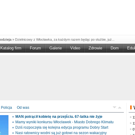
odzieja
»
Dzielnicowy z Włocławka, za każdym razem będąc po służbie, już...
Katalog firm
Forum
Galerie
Video
Zdrowie
Dom
Edu
W w NGO'
»
Ruszył nabór w konkursie „Wsparcie Organizacji Wolontariatu w NGO –
rześciu
»
Sika Poland rozpoczęła budowę swojej nowej fabryki w Brześciu
e
»
Policjanci wyjaśniają dokładne okoliczności tragicznego w skutkach...
blaskiem
»
Kujawsko-Pomorska Organizacja Turystyczna wraz z partnerami
du Pracy
»
Szukasz pracy, zajęcia dorywczego, czy może chcesz całkowicie
zieja
»
Policjanci zatrzymali 40–latka, który na terenie powiatu włocławskiego...
mochód
»
Mundurowi z Topólki zatrzymali 66-letniego mężczyznę, podejrzanego o...
Policja
Od was
ontach
»
Od czerwca rozpoczął się nowy okres świadczeniowy 800 plus, który
MAN potrącił kobietę na przejściu. 67-latka nie żyje
1
drogach
»
Policjanci ruchu drogowego przeprowadzili na drogach Włocławka i
Mamy wyniki konkursu Włocławek - Miasto Dobrego Klimatu
1
Dziś rozpoczęła się kolejna edycja programu Dobry Start
0
Nasi ratownicy wodni są już gotowi na sezon wakacyjny