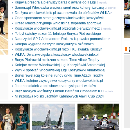
Kujavia przegrała pierwszy baraż o awans do II Ligi
2 opinie
Samorząd Włocławka wspiera sport oraz kulturę fizyczną
2 opinie
Drużyna wloclawek.info.pl awansowała do półfinałów WLKA
2
Orlen sponsorem strategicznym włocławskiej koszykówki
opinie
Urząd Miasta przyjmuje wnioski na stypendia sportowe
Koszykarze wloclawek.info.pl przegrali pierwszy mecz
1 opinia
To był świetny sezon 11-letniego Borysa Piotrowskiego
Nauczyciel SP 7 Animatorem Roku w kujawsko-pomorskim
2
Kolejna wygrana naszych koszykarzy w szóstkach
opinie
Koszykarze wloclawek.info.pl rozbili Kujawiaka Kruszyn
WLKA: Dwa zwycięstwa koszykarzy wloclawek.info.pl
Borys Piotrowski mistrzem sezonu Time Attack Trophy
Kolejne mecze Włocławskiej Ligi Koszykówki Amatorskiej
Wyniki spotkań Włocławskiej Ligi Koszykówki Amatorskiej
Borys rewelacją kolejnej rundy cyklu Time Attack Trophy
ki
WLKA: kolejne zwycięstwo koszykarzy wloclawek.info.pl
l
Jedenastolatek zrobił show przed tysiącami widzów
Brąz naszych wioślarzy. Fabian Barański z medalem IO
1 opinia
Mistrzostwa Polski Jachtów Kabinowych Anwil Cup 2024