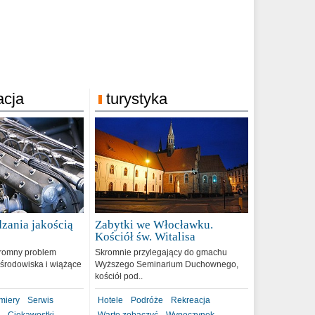
acja
turystyka
zania jakością
Zabytki we Włocławku.
9
Kościół św. Witalisa
romny problem
Skromnie przylegający do gmachu
środowiska i wiążące
Wyższego Seminarium Duchownego,
kościół pod..
miery
Serwis
Hotele
Podróże
Rekreacja