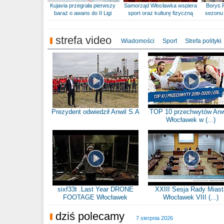
Kujavia przegrała pierwszy
Samorząd Włocławka wspiera
Borys 
baraż o awans do II Ligi
sport oraz kulturę fizyczną
sezonu 
strefa video
Wiadomości
Sport
Strefa polityki
Prezydent odwiedził Anwil S.A
TOP 10 przechwytów Anw
Włocławek w (...)
sixf33t .Last Year DRONE
XXIII Sesja Rady Miast
FOOTAGE Włocławek
Włocławek VIII (...)
dziś polecamy
7 sierpnia 2026