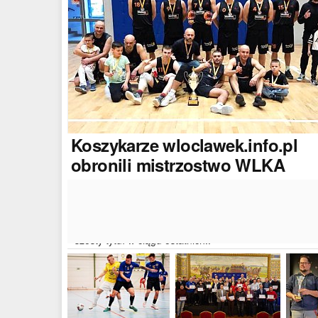
Koszykarze
wloclawek.info.pl
obronili mistrzostwo WLKA
Koszykarze naszego portalu wywalczyli mistrzostwo
dwudziestej drugiej edycji Włocławskiej Ligi Koszyków
Amatorskiej. W finałowym dwumeczu wloclawek.info.p
pokonał Autoserwis Radek/Open Partner i wywalczył
szósty tytuł w ciągu ostatnich..