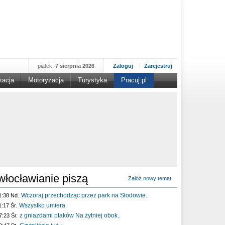
piątek,
7 sierpnia 2026
Zaloguj
Zarejestruj
kacja
Motoryzacja
Turystyka
Pracuj.pl
włocławianie piszą
Załóż nowy temat
Wczoraj przechodząc przez park na Słodowie..
1:38 Nd.
Wszystko umiera
1:17 Śr.
z gniazdami ptaków Na żytniej obok..
7:23 Śr.