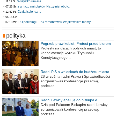
Wszystko umiera
11:17 Śr.
z gniazdami ptaków Na żytniej obok..
07:23 Śr.
Czytaliście już :..
12:47 Pt.
..
05:15 Cz.
PO politologii . PO remontowcu Wojtkowskim mamy..
07:13 Wt.
polityka
Pogrzeb praw kobiet. Protest przed biurem
poselskim PiS
Protesty na ulicach polskich miast, to
konsekwencje wyroku Trybunału
Konstytucyjnego,..
Radni PiS o wnioskach do budżetu miasta
na 2021 rok
28 września radni Prawa i Sprawiedliwości
zorganizowali konferencję prasową,
podczas..
Radni Lewicy apelują do biskupa A.
Wiesława Meringa
Dziś pod Pałacem Biskupim radni Lewicy
zorganizowali konferencję prasową,
podczas..