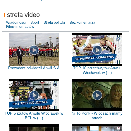
strefa video
Wiadomości
Sport
Strefa polityki
Bez komentarza
Filmy internautów
Prezydent odwiedził Anwil S.A
TOP 10 przechwytów Anwilu
Włocławek w (...)
TOP 5 rzutów Anwilu Włocławek w
Ni To Ponk - W oczach mamy
BCL w (...)
strach