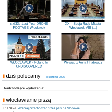
sixf33t .Last Year DRONE
XXIII Sesja Rady Miasta
FOOTAGE Włocławek
Włocławek VIII (...)
WŁOCŁAWEK - Poland In
Wywiad z Anną Hnatowicz
UNDISCOVERED
dziś polecamy
8 sierpnia 2026
Nadchodzące wydarzenia:
włocławianie piszą
Wczoraj przechodząc przez park na Słodowie..
11:38 Nd.