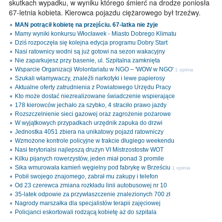
skutkach wypadku, w wyniku którego śmierć na drodze poniosła
67-letnia kobieta. Kierowca pojazdu ciężarowego był trzeźwy.
MAN potrącił kobietę na przejściu. 67-latka nie żyje
Mamy wyniki konkursu Włocławek - Miasto Dobrego Klimatu
Dziś rozpoczęła się kolejna edycja programu Dobry Start
Nasi ratownicy wodni są już gotowi na sezon wakacyjny
Nie zaparkujesz przy basenie, ul. Szpitalna zamknięta
Wsparcie Organizacji Wolontariatu w NGO – 'WOW w NGO'
1 opinia
Szukali włamywaczy, znaleźli narkotyki i lewe papierosy
Aktualne oferty zatrudnienia z Powiatowego Urzędu Pracy
Kto może dostać niezrealizowane świadczenie wspierające
178 kierowców jechało za szybko, 4 straciło prawo jazdy
Rozszczelnienie sieci gazowej oraz zagrożenie pożarowe
W wyjątkowych przypadkach urzędnik zapuka do drzwi
Jednostka 4051 zbiera na unikatowy pojazd ratowniczy
Wzmożone kontrole policyjne w trakcie długiego weekendu
Nasi terytorialsi najlepszą drużyn VI Mistrzostostw WOT
Kilku pijanych rowerzystów, jeden miał ponad 3 promile
Sika wmurowała kamień węgielny pod fabrykę w Brześciu
1 opinia
Pobił swojego znajomego, zabrał mu zakupy i telefon
Od 23 czerewca zmiana rozkładu linii autobusowej nr 10
35-latek odpowie za przywłaszczenie znalezionych 700 zł
Nagrody marszałka dla specjalistów terapii zajęciowej
Policjanci eskortowali rodzącą kobietę aż do szpitala