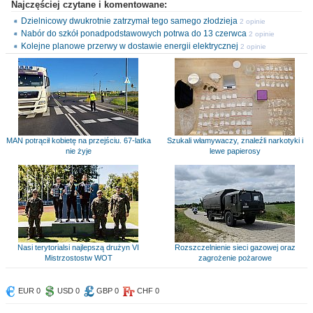
Najczęściej czytane i komentowane:
Dzielnicowy dwukrotnie zatrzymał tego samego złodzieja
2 opinie
Nabór do szkół ponadpodstawowych potrwa do 13 czerwca
2 opinie
Kolejne planowe przerwy w dostawie energii elektrycznej
2 opinie
MAN potrącił kobietę na przejściu. 67-latka
Szukali włamywaczy, znaleźli narkotyki i
nie żyje
lewe papierosy
Nasi terytorialsi najlepszą drużyn VI
Rozszczelnienie sieci gazowej oraz
Mistrzostostw WOT
zagrożenie pożarowe
EUR 0
USD 0
GBP 0
CHF 0