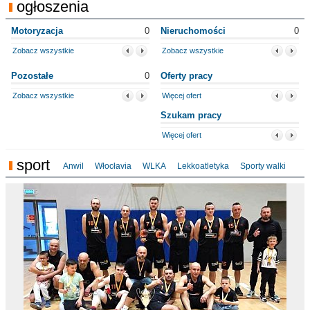
ogłoszenia
Motoryzacja
0
Nieruchomości
0
Zobacz wszystkie
Zobacz wszystkie
Pozostałe
0
Oferty pracy
Zobacz wszystkie
Więcej ofert
Szukam pracy
Więcej ofert
sport
Anwil
Włocłavia
WLKA
Lekkoatletyka
Sporty walki