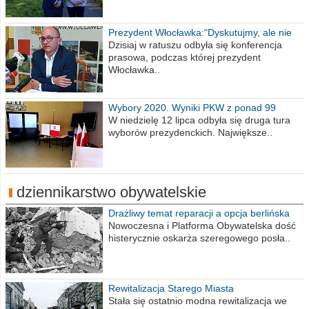
Prezydent Włocławka:"Dyskutujmy, ale nie
obrażajmy się”
Dzisiaj w ratuszu odbyła się konferencja
prasowa, podczas której prezydent
Włocławka..
Wybory 2020. Wyniki PKW z ponad 99
procent obwodów
W niedzielę 12 lipca odbyła się druga tura
wyborów prezydenckich. Największe..
dziennikarstwo obywatelskie
Drażliwy temat reparacji a opcja berlińska
Nowoczesna i Platforma Obywatelska dość
histerycznie oskarża szeregowego posła..
Rewitalizacja Starego Miasta
Stała się ostatnio modna rewitalizacja we