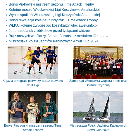
Borys Piotrowski mistrzem sezonu Time Attack Trophy
Kolejne mecze Włocławskiej Ligi Koszykówki Amatorskiej
Wyniki spotkań Włocławskiej Ligi Koszykówki Amatorskiej
Borys rewelacją kolejnej rundy cyklu Time Attack Trophy
WLKA: kolejne zwycięstwo koszykarzy wloclawek.info.pl
Jedenastolatek zrobił show przed tysiącami widzów
Brąz naszych wioślarzy. Fabian Barański z medalem IO
1 opinia
Mistrzostwa Polski Jachtów Kabinowych Anwil Cup 2024
Kujavia przegrała pierwszy baraż o awans
Samorząd Włocławka wspiera sport oraz
do II Ligi
kulturę fizyczną
Borys Piotrowski mistrzem sezonu Time
Mistrzostwa Polski Jachtów Kabinowych
Attack Trophy
Anwil Cup 2024