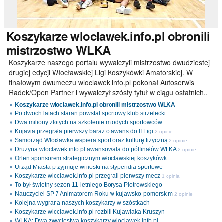
Koszykarze
wloclawek.info.pl obronili
mistrzostwo WLKA
Koszykarze naszego portalu wywalczyli mistrzostwo dwudziestej
drugiej edycji Włocławskiej Ligi Koszykówki Amatorskiej. W
finałowym dwumeczu wloclawek.info.pl pokonał Autoserwis
Radek/Open Partner i wywalczył szósty tytuł w ciągu ostatnich..
Koszykarze wloclawek.info.pl obronili mistrzostwo WLKA
Po dwóch latach starań powstał sportowy klub strzelecki
Dwa miliony złotych na szkolenie młodych sportowców
Kujavia przegrała pierwszy baraż o awans do II Ligi
2 opinie
Samorząd Włocławka wspiera sport oraz kulturę fizyczną
2 opinie
Drużyna wloclawek.info.pl awansowała do półfinałów WLKA
2 opinie
Orlen sponsorem strategicznym włocławskiej koszykówki
Urząd Miasta przyjmuje wnioski na stypendia sportowe
Koszykarze wloclawek.info.pl przegrali pierwszy mecz
1 opinia
To był świetny sezon 11-letniego Borysa Piotrowskiego
Nauczyciel SP 7 Animatorem Roku w kujawsko-pomorskim
2 opinie
Kolejna wygrana naszych koszykarzy w szóstkach
Koszykarze wloclawek.info.pl rozbili Kujawiaka Kruszyn
WLKA: Dwa zwycięstwa koszykarzy wloclawek.info.pl