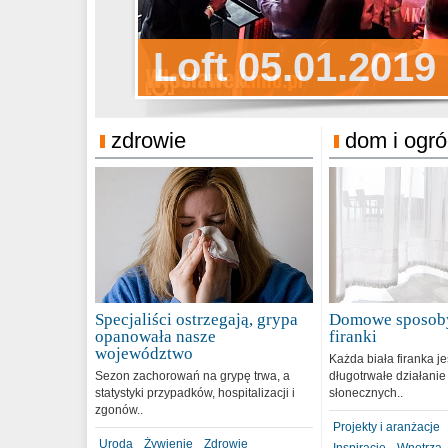
Sylwester Pens
Loft 05.01.2019
Sylwester Podg
31.12.2018
zdrowie
dom i ogr
Specjaliści ostrzegają, grypa
Domowe sposoby
opanowała nasze
firanki
województwo
Każda biała firanka j
Sezon zachorowań na grypę trwa, a
długotrwałe działanie
statystyki przypadków, hospitalizacji i
słonecznych..
zgonów..
Projekty i aranżacje
Uroda
Żywienie
Zdrowie