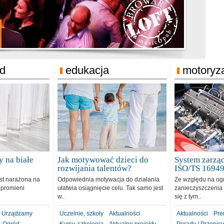
jonat Michelin
rodzie 31.12.2018
ód
edukacja
motoryz
 na białe
Jak motywować dzieci do
System zarząd
rozwijania talentów?
ISO/TS 1694
est narażona na
Odpowiednia motywacja do działania
Ze względu na og
 promieni
ułatwia osiągnięcie celu. Tak samo jest
zanieczyszczenia 
w..
się z tym..
Urządzamy
Uczelnie, szkoły
Aktualności
Aktualności
Pre