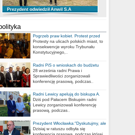
TOP 10 przechwytów Anwilu Włocławek
TOP 5 rzutów Anwilu Włocławek w BCL
Prezydent odwiedził Anwil S.A
w EBL w sezonie 2019/2020
w sezonie 2019/2020
polityka
Pogrzeb praw kobiet. Protest przed
biurem poselskim PiS
Protesty na ulicach polskich miast, to
konsekwencje wyroku Trybunału
Konstytucyjnego,..
Radni PiS o wnioskach do budżetu
miasta na 2021 rok
28 września radni Prawa i
Sprawiedliwości zorganizowali
konferencję prasową, podczas..
Radni Lewicy apelują do biskupa A.
Wiesława Meringa
Dziś pod Pałacem Biskupim radni
Lewicy zorganizowali konferencję
prasową, podczas..
Prezydent Włocławka:"Dyskutujmy, ale
nie obrażajmy się”
Dzisiaj w ratuszu odbyła się
konferencja prasowa, podczas której