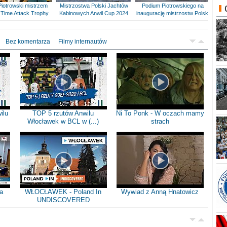
Piotrowski mistrzem
Mistrzostwa Polski Jachtów
Podium Piotrowskiego na
Time Attack Trophy
Kabinowych Anwil Cup 2024
inaugurację mistrzostw Polski
Bez komentarza
Filmy internautów
ilu
TOP 5 rzutów Anwilu
Ni To Ponk - W oczach mamy
Włocławek w BCL w (...)
strach
a
WŁOCŁAWEK - Poland In
Wywiad z Anną Hnatowicz
UNDISCOVERED