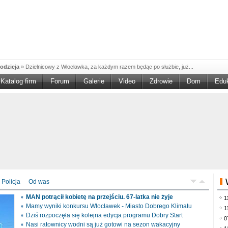
odzieja
»
Dzielnicowy z Włocławka, za każdym razem będąc po służbie, już...
Katalog firm
Forum
Galerie
Video
Zdrowie
Dom
Edu
W w NGO'
»
Ruszył nabór w konkursie „Wsparcie Organizacji Wolontariatu w NGO –
rześciu
»
Sika Poland rozpoczęła budowę swojej nowej fabryki w Brześciu
e
»
Policjanci wyjaśniają dokładne okoliczności tragicznego w skutkach...
blaskiem
»
Kujawsko-Pomorska Organizacja Turystyczna wraz z partnerami
du Pracy
»
Szukasz pracy, zajęcia dorywczego, czy może chcesz całkowicie
zieja
»
Policjanci zatrzymali 40–latka, który na terenie powiatu włocławskiego...
mochód
»
Mundurowi z Topólki zatrzymali 66-letniego mężczyznę, podejrzanego o...
Policja
Od was
ontach
»
Od czerwca rozpoczął się nowy okres świadczeniowy 800 plus, który
MAN potrącił kobietę na przejściu. 67-latka nie żyje
1
drogach
»
Policjanci ruchu drogowego przeprowadzili na drogach Włocławka i
Mamy wyniki konkursu Włocławek - Miasto Dobrego Klimatu
1
Dziś rozpoczęła się kolejna edycja programu Dobry Start
0
Nasi ratownicy wodni są już gotowi na sezon wakacyjny