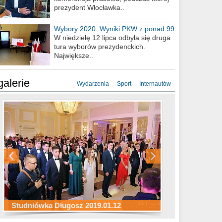
prezydent Włocławka..
Wybory 2020. Wyniki PKW z ponad 99
procent obwodów
W niedzielę 12 lipca odbyła się druga
tura wyborów prezydenckich.
Największe..
galerie
Wydarzenia
Sport
Internautów
Studniówka ZS Ekonomicznych
Studniówka Kopernik 2019.01.11
Studniówka LMK 2019.01.05
2019.01.05
Studniówka Długosz 2019.01.12
ZS Budowlanych 2019.01.12
Studniówka LZK 2019.01.11