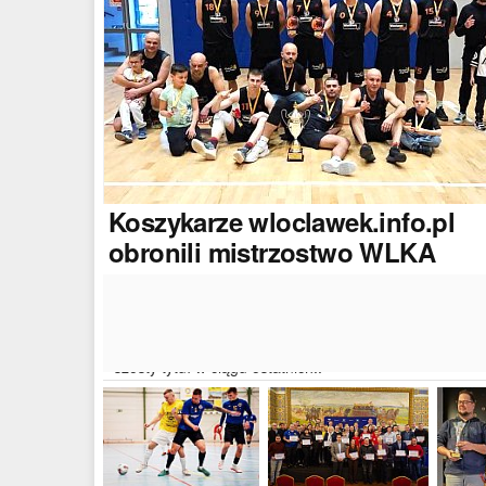
Koszykarze
wloclawek.info.pl
obronili mistrzostwo WLKA
Koszykarze naszego portalu wywalczyli mistrzostwo
dwudziestej drugiej edycji Włocławskiej Ligi Koszyków
Amatorskiej. W finałowym dwumeczu wloclawek.info.p
pokonał Autoserwis Radek/Open Partner i wywalczył
szósty tytuł w ciągu ostatnich..