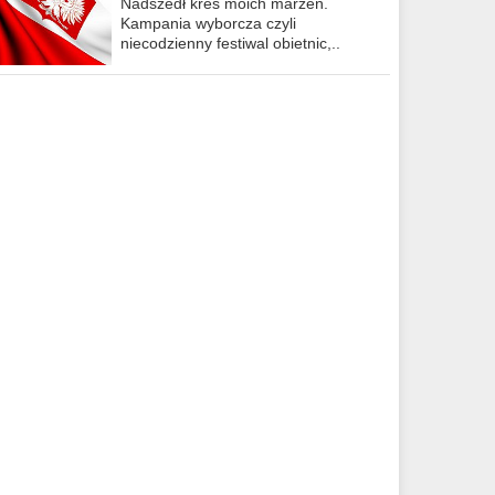
Nadszedł kres moich marzeń.
Kampania wyborcza czyli
niecodzienny festiwal obietnic,..