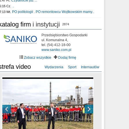
Czytaliście już :..
2:47 Pt.
..
5:15 Cz.
PO politologii . PO remontowcu Wojtkowskim mamy..
7:13 Wt.
katalog firm
i instytucji
2874
Przedsiębiorstwo Gospodarki
ul. Komunalna 4,
tel. (54) 412-18-00
www.saniko.com.pl
Zobacz wszystkie
Dodaj firmę
strefa video
Wydarzenia
Sport
Internautów
sixf33t .Last Year DRONE FOOTAGE
XXIII Sesja Rady Miasta Włocławek VIII
Ni To Ponk - W oczach mamy strach
Włocławek
kadencji w dniu 09.06.2020 r.