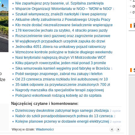
1
Nie zaparkujesz przy basenie, ul. Szpitalna zamknięta
0
Wsparcie Organizacji Wolontariatu w NGO – 'WOW w NGO'
1
0
Szukali włamywaczy, znaleźli narkotyki i lewe papierosy
opinia
Aktualne oferty zatrudnienia z Powiatowego Urzędu Pracy
Kto może dostać niezrealizowane świadczenie wspierające
178 kierowców jechało za szybko, 4 straciło prawo jazdy
Rozszczelnienie sieci gazowej oraz zagrożenie pożarowe
W wyjątkowych przypadkach urzędnik zapuka do drzwi
Jednostka 4051 zbiera na unikatowy pojazd ratowniczy
Wzmożone kontrole policyjne w trakcie długiego weekendu
Nasi terytorialsi najlepszą drużyn VI Mistrzostostw WOT
Kilku pijanych rowerzystów, jeden miał ponad 3 promile
Sika wmurowała kamień węgielny pod fabrykę w Brześciu
1
o
Pobił swojego znajomego, zabrał mu zakupy i telefon
opinia
dze
Od 23 czerewca zmiana rozkładu linii autobusowej nr 10
35-latek odpowie za przywłaszczenie znalezionych 700 zł
Nagrody marszałka dla specjalistów terapii zajęciowej
Policjanci eskortowali rodzącą kobietę aż do szpitala
Najczęściej czytane i komentowane:
Dzielnicowy dwukrotnie zatrzymał tego samego złodzieja
2 opinie
Nabór do szkół ponadpodstawowych potrwa do 13 czerwca
2
Kolejne planowe przerwy w dostawie energii elektrycznej
opinie
2 opinie
Więcej w dziale:
Wiadomości