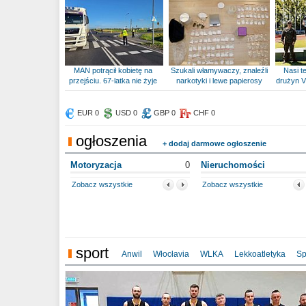
MAN potrącił kobietę na
Szukali włamywaczy, znaleźli
Nasi te
przejściu. 67-latka nie żyje
narkotyki i lewe papierosy
drużyn V
EUR 0
USD 0
GBP 0
CHF 0
ogłoszenia
+ dodaj darmowe ogłoszenie
Motoryzacja
0
Nieruchomości
Zobacz wszystkie
Zobacz wszystkie
sport
Anwil
Włocłavia
WLKA
Lekkoatletyka
Sp