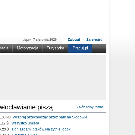
piątek,
7 sierpnia 2026
Zaloguj
Zarejestruj
kacja
Motoryzacja
Turystyka
Pracuj.pl
włocławianie piszą
Załóż nowy temat
Wczoraj przechodząc przez park na Słodowie..
1:38 Nd.
Wszystko umiera
1:17 Śr.
z gniazdami ptaków Na żytniej obok..
7:23 Śr.