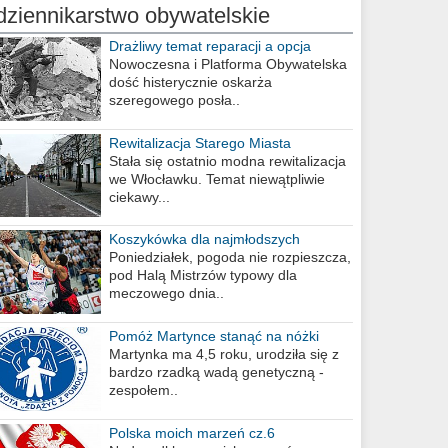
dziennikarstwo obywatelskie
Drażliwy temat reparacji a opcja
berlińska
Nowoczesna i Platforma Obywatelska
dość histerycznie oskarża
szeregowego posła..
Rewitalizacja Starego Miasta
Stała się ostatnio modna rewitalizacja
we Włocławku. Temat niewątpliwie
ciekawy...
Koszykówka dla najmłodszych
Poniedziałek, pogoda nie rozpieszcza,
pod Halą Mistrzów typowy dla
meczowego dnia..
Pomóż Martynce stanąć na nóżki
Martynka ma 4,5 roku, urodziła się z
bardzo rzadką wadą genetyczną -
zespołem..
Polska moich marzeń cz.6