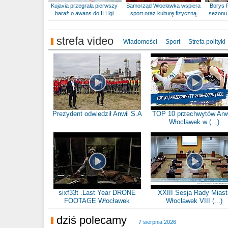
Kujavia przegrała pierwszy
Samorząd Włocławka wspiera
Borys 
baraż o awans do II Ligi
sport oraz kulturę fizyczną
sezonu 
strefa video
Wiadomości
Sport
Strefa polityki
Prezydent odwiedził Anwil S.A
TOP 10 przechwytów Anw
Włocławek w (...)
sixf33t .Last Year DRONE
XXIII Sesja Rady Miast
FOOTAGE Włocławek
Włocławek VIII (...)
dziś polecamy
7 sierpnia 2026