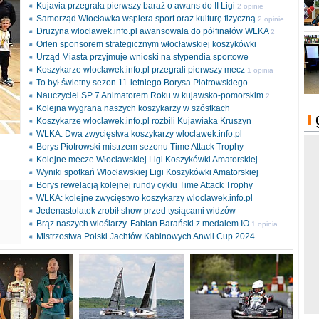
Kujavia przegrała pierwszy baraż o awans do II Ligi
2 opinie
Samorząd Włocławka wspiera sport oraz kulturę fizyczną
2 opinie
Drużyna wloclawek.info.pl awansowała do półfinałów WLKA
2
Orlen sponsorem strategicznym włocławskiej koszykówki
opinie
Urząd Miasta przyjmuje wnioski na stypendia sportowe
Koszykarze wloclawek.info.pl przegrali pierwszy mecz
1 opinia
To był świetny sezon 11-letniego Borysa Piotrowskiego
Nauczyciel SP 7 Animatorem Roku w kujawsko-pomorskim
2
Kolejna wygrana naszych koszykarzy w szóstkach
opinie
Koszykarze wloclawek.info.pl rozbili Kujawiaka Kruszyn
WLKA: Dwa zwycięstwa koszykarzy wloclawek.info.pl
Borys Piotrowski mistrzem sezonu Time Attack Trophy
Kolejne mecze Włocławskiej Ligi Koszykówki Amatorskiej
Wyniki spotkań Włocławskiej Ligi Koszykówki Amatorskiej
Borys rewelacją kolejnej rundy cyklu Time Attack Trophy
ki
WLKA: kolejne zwycięstwo koszykarzy wloclawek.info.pl
l
Jedenastolatek zrobił show przed tysiącami widzów
Brąz naszych wioślarzy. Fabian Barański z medalem IO
1 opinia
Mistrzostwa Polski Jachtów Kabinowych Anwil Cup 2024