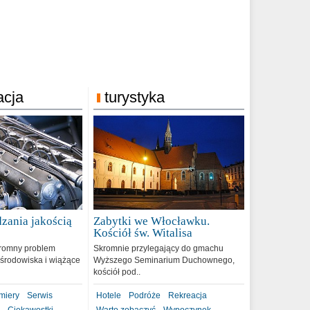
acja
turystyka
zania jakością
Zabytki we Włocławku.
9
Kościół św. Witalisa
romny problem
Skromnie przylegający do gmachu
środowiska i wiążące
Wyższego Seminarium Duchownego,
kościół pod..
miery
Serwis
Hotele
Podróże
Rekreacja