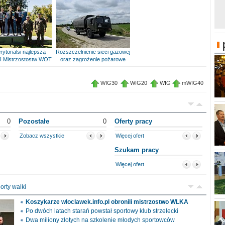
rytorialsi najlepszą
Rozszczelnienie sieci gazowej
I Mistrzostostw WOT
oraz zagrożenie pożarowe
WIG30
WIG20
WIG
mWIG40
0
Pozostałe
0
Oferty pracy
Zobacz wszystkie
Więcej ofert
Szukam pracy
Więcej ofert
orty walki
Koszykarze wloclawek.info.pl obronili mistrzostwo WLKA
Po dwóch latach starań powstał sportowy klub strzelecki
Dwa miliony złotych na szkolenie młodych sportowców