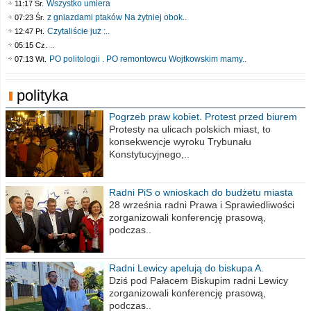
Wszystko umiera
11:17 Śr.
z gniazdami ptaków Na żytniej obok..
07:23 Śr.
Czytaliście już :..
12:47 Pt.
..
05:15 Cz.
PO politologii . PO remontowcu Wojtkowskim mamy..
07:13 Wt.
polityka
Pogrzeb praw kobiet. Protest przed biurem
poselskim PiS
Protesty na ulicach polskich miast, to
konsekwencje wyroku Trybunału
Konstytucyjnego,..
Radni PiS o wnioskach do budżetu miasta
na 2021 rok
28 września radni Prawa i Sprawiedliwości
zorganizowali konferencję prasową,
podczas..
Radni Lewicy apelują do biskupa A.
Wiesława Meringa
Dziś pod Pałacem Biskupim radni Lewicy
zorganizowali konferencję prasową,
podczas..