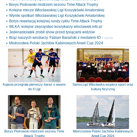
Borys Piotrowski mistrzem sezonu Time Attack Trophy
Kolejne mecze Włocławskiej Ligi Koszykówki Amatorskiej
Wyniki spotkań Włocławskiej Ligi Koszykówki Amatorskiej
Borys rewelacją kolejnej rundy cyklu Time Attack Trophy
WLKA: kolejne zwycięstwo koszykarzy wloclawek.info.pl
Jedenastolatek zrobił show przed tysiącami widzów
Brąz naszych wioślarzy. Fabian Barański z medalem IO
1 opinia
Mistrzostwa Polski Jachtów Kabinowych Anwil Cup 2024
Kujavia przegrała pierwszy baraż o awans
Samorząd Włocławka wspiera sport oraz
do II Ligi
kulturę fizyczną
Borys Piotrowski mistrzem sezonu Time
Mistrzostwa Polski Jachtów Kabinowych
Attack Trophy
Anwil Cup 2024