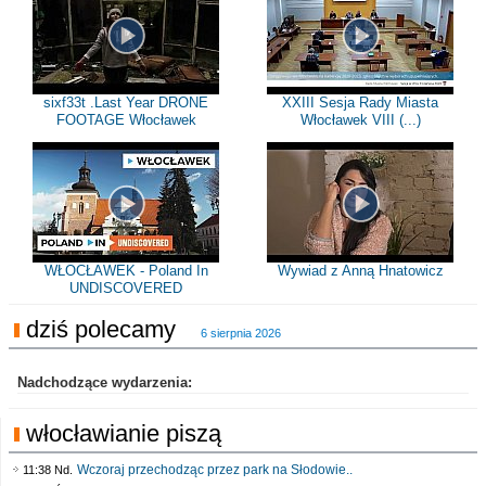
sixf33t .Last Year DRONE
XXIII Sesja Rady Miasta
FOOTAGE Włocławek
Włocławek VIII (...)
WŁOCŁAWEK - Poland In
Wywiad z Anną Hnatowicz
UNDISCOVERED
dziś polecamy
6 sierpnia 2026
Nadchodzące wydarzenia:
włocławianie piszą
Wczoraj przechodząc przez park na Słodowie..
11:38 Nd.