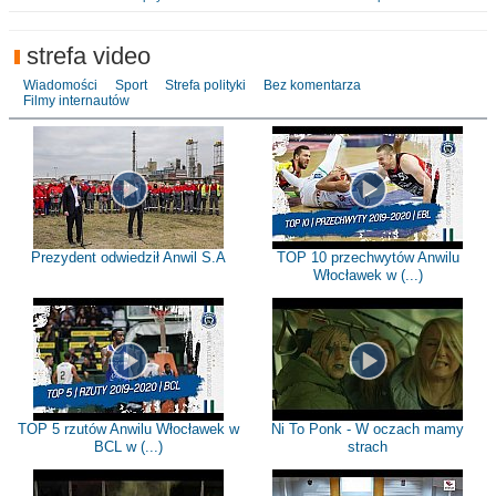
strefa video
Wiadomości
Sport
Strefa polityki
Bez komentarza
Filmy internautów
Prezydent odwiedził Anwil S.A
TOP 10 przechwytów Anwilu
Włocławek w (...)
TOP 5 rzutów Anwilu Włocławek w
Ni To Ponk - W oczach mamy
BCL w (...)
strach