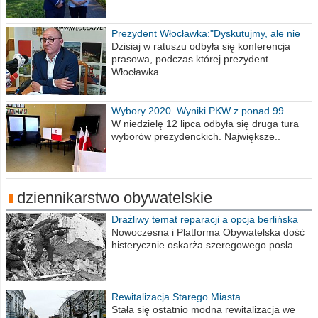
Prezydent Włocławka:"Dyskutujmy, ale nie
obrażajmy się”
Dzisiaj w ratuszu odbyła się konferencja
prasowa, podczas której prezydent
Włocławka..
Wybory 2020. Wyniki PKW z ponad 99
procent obwodów
W niedzielę 12 lipca odbyła się druga tura
wyborów prezydenckich. Największe..
dziennikarstwo obywatelskie
Drażliwy temat reparacji a opcja berlińska
Nowoczesna i Platforma Obywatelska dość
histerycznie oskarża szeregowego posła..
Rewitalizacja Starego Miasta
Stała się ostatnio modna rewitalizacja we