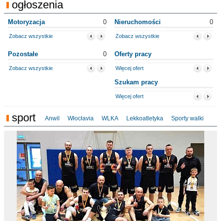
ogłoszenia
Motoryzacja
0
Nieruchomości
0
Zobacz wszystkie
Zobacz wszystkie
Pozostałe
0
Oferty pracy
Zobacz wszystkie
Więcej ofert
Szukam pracy
Więcej ofert
sport
Anwil
Włocłavia
WLKA
Lekkoatletyka
Sporty walki