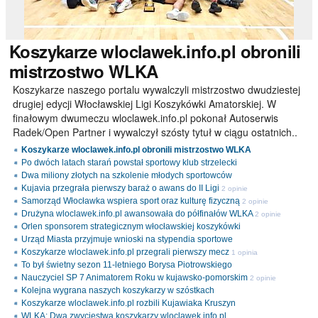
Koszykarze
wloclawek.info.pl obronili
mistrzostwo WLKA
Koszykarze naszego portalu wywalczyli mistrzostwo dwudziestej
drugiej edycji Włocławskiej Ligi Koszykówki Amatorskiej. W
finałowym dwumeczu wloclawek.info.pl pokonał Autoserwis
Radek/Open Partner i wywalczył szósty tytuł w ciągu ostatnich..
Koszykarze wloclawek.info.pl obronili mistrzostwo WLKA
Po dwóch latach starań powstał sportowy klub strzelecki
Dwa miliony złotych na szkolenie młodych sportowców
Kujavia przegrała pierwszy baraż o awans do II Ligi
2 opinie
Samorząd Włocławka wspiera sport oraz kulturę fizyczną
2 opinie
Drużyna wloclawek.info.pl awansowała do półfinałów WLKA
2 opinie
Orlen sponsorem strategicznym włocławskiej koszykówki
Urząd Miasta przyjmuje wnioski na stypendia sportowe
Koszykarze wloclawek.info.pl przegrali pierwszy mecz
1 opinia
To był świetny sezon 11-letniego Borysa Piotrowskiego
Nauczyciel SP 7 Animatorem Roku w kujawsko-pomorskim
2 opinie
Kolejna wygrana naszych koszykarzy w szóstkach
Koszykarze wloclawek.info.pl rozbili Kujawiaka Kruszyn
WLKA: Dwa zwycięstwa koszykarzy wloclawek.info.pl