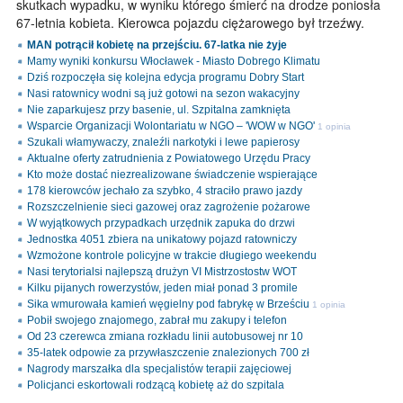
skutkach wypadku, w wyniku którego śmierć na drodze poniosła
67-letnia kobieta. Kierowca pojazdu ciężarowego był trzeźwy.
MAN potrącił kobietę na przejściu. 67-latka nie żyje
Mamy wyniki konkursu Włocławek - Miasto Dobrego Klimatu
Dziś rozpoczęła się kolejna edycja programu Dobry Start
Nasi ratownicy wodni są już gotowi na sezon wakacyjny
Nie zaparkujesz przy basenie, ul. Szpitalna zamknięta
Wsparcie Organizacji Wolontariatu w NGO – 'WOW w NGO'
1 opinia
Szukali włamywaczy, znaleźli narkotyki i lewe papierosy
Aktualne oferty zatrudnienia z Powiatowego Urzędu Pracy
Kto może dostać niezrealizowane świadczenie wspierające
178 kierowców jechało za szybko, 4 straciło prawo jazdy
Rozszczelnienie sieci gazowej oraz zagrożenie pożarowe
W wyjątkowych przypadkach urzędnik zapuka do drzwi
Jednostka 4051 zbiera na unikatowy pojazd ratowniczy
Wzmożone kontrole policyjne w trakcie długiego weekendu
Nasi terytorialsi najlepszą drużyn VI Mistrzostostw WOT
Kilku pijanych rowerzystów, jeden miał ponad 3 promile
Sika wmurowała kamień węgielny pod fabrykę w Brześciu
1 opinia
Pobił swojego znajomego, zabrał mu zakupy i telefon
Od 23 czerewca zmiana rozkładu linii autobusowej nr 10
35-latek odpowie za przywłaszczenie znalezionych 700 zł
Nagrody marszałka dla specjalistów terapii zajęciowej
Policjanci eskortowali rodzącą kobietę aż do szpitala