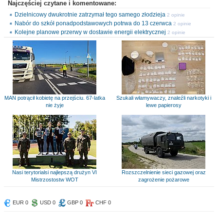
Najczęściej czytane i komentowane:
Dzielnicowy dwukrotnie zatrzymał tego samego złodzieja
2 opinie
Nabór do szkół ponadpodstawowych potrwa do 13 czerwca
2 opinie
Kolejne planowe przerwy w dostawie energii elektrycznej
2 opinie
MAN potrącił kobietę na przejściu. 67-latka
Szukali włamywaczy, znaleźli narkotyki i
nie żyje
lewe papierosy
Nasi terytorialsi najlepszą drużyn VI
Rozszczelnienie sieci gazowej oraz
Mistrzostostw WOT
zagrożenie pożarowe
EUR 0
USD 0
GBP 0
CHF 0