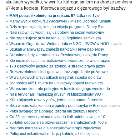
skutkach wypadku, w wyniku którego śmierć na drodze poniosła
67-letnia kobieta. Kierowca pojazdu ciężarowego był trzeźwy.
MAN potrącił kobietę na przejściu. 67-latka nie żyje
Mamy wyniki konkursu Włocławek - Miasto Dobrego Klimatu
Dziś rozpoczęła się kolejna edycja programu Dobry Start
Nasi ratownicy wodni są już gotowi na sezon wakacyjny
Nie zaparkujesz przy basenie, ul. Szpitalna zamknięta
Wsparcie Organizacji Wolontariatu w NGO – 'WOW w NGO'
1 opinia
Szukali włamywaczy, znaleźli narkotyki i lewe papierosy
Aktualne oferty zatrudnienia z Powiatowego Urzędu Pracy
Kto może dostać niezrealizowane świadczenie wspierające
178 kierowców jechało za szybko, 4 straciło prawo jazdy
Rozszczelnienie sieci gazowej oraz zagrożenie pożarowe
W wyjątkowych przypadkach urzędnik zapuka do drzwi
Jednostka 4051 zbiera na unikatowy pojazd ratowniczy
Wzmożone kontrole policyjne w trakcie długiego weekendu
Nasi terytorialsi najlepszą drużyn VI Mistrzostostw WOT
Kilku pijanych rowerzystów, jeden miał ponad 3 promile
Sika wmurowała kamień węgielny pod fabrykę w Brześciu
1 opinia
Pobił swojego znajomego, zabrał mu zakupy i telefon
Od 23 czerewca zmiana rozkładu linii autobusowej nr 10
35-latek odpowie za przywłaszczenie znalezionych 700 zł
Nagrody marszałka dla specjalistów terapii zajęciowej
Policjanci eskortowali rodzącą kobietę aż do szpitala