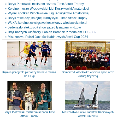
Borys Piotrowski mistrzem sezonu Time Attack Trophy
Kolejne mecze Włocławskiej Ligi Koszykówki Amatorskiej
Wyniki spotkań Włocławskiej Ligi Koszykówki Amatorskiej
Borys rewelacją kolejnej rundy cyklu Time Attack Trophy
WLKA: kolejne zwycięstwo koszykarzy wloclawek.info.pl
Jedenastolatek zrobił show przed tysiącami widzów
Brąz naszych wioślarzy. Fabian Barański z medalem IO
1 opinia
Mistrzostwa Polski Jachtów Kabinowych Anwil Cup 2024
Kujavia przegrała pierwszy baraż o awans
Samorząd Włocławka wspiera sport oraz
do II Ligi
kulturę fizyczną
Borys Piotrowski mistrzem sezonu Time
Mistrzostwa Polski Jachtów Kabinowych
Attack Trophy
Anwil Cup 2024