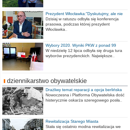
Prezydent Włocławka:"Dyskutujmy, ale nie
obrażajmy się”
Dzisiaj w ratuszu odbyła się konferencja
prasowa, podczas której prezydent
Włocławka..
Wybory 2020. Wyniki PKW z ponad 99
procent obwodów
W niedzielę 12 lipca odbyła się druga tura
wyborów prezydenckich. Największe..
dziennikarstwo obywatelskie
Drażliwy temat reparacji a opcja berlińska
Nowoczesna i Platforma Obywatelska dość
histerycznie oskarża szeregowego posła..
Rewitalizacja Starego Miasta
Stała się ostatnio modna rewitalizacja we