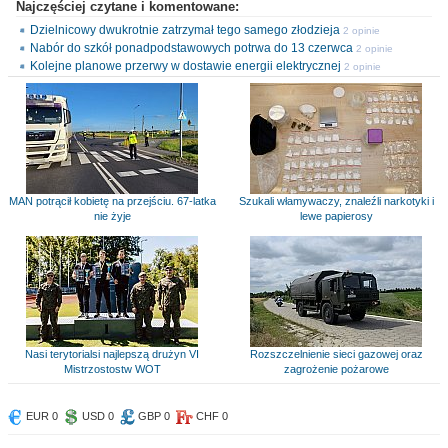
Najczęściej czytane i komentowane:
Dzielnicowy dwukrotnie zatrzymał tego samego złodzieja
2 opinie
Nabór do szkół ponadpodstawowych potrwa do 13 czerwca
2 opinie
Kolejne planowe przerwy w dostawie energii elektrycznej
2 opinie
MAN potrącił kobietę na przejściu. 67-latka
Szukali włamywaczy, znaleźli narkotyki i
nie żyje
lewe papierosy
Nasi terytorialsi najlepszą drużyn VI
Rozszczelnienie sieci gazowej oraz
Mistrzostostw WOT
zagrożenie pożarowe
EUR 0
USD 0
GBP 0
CHF 0