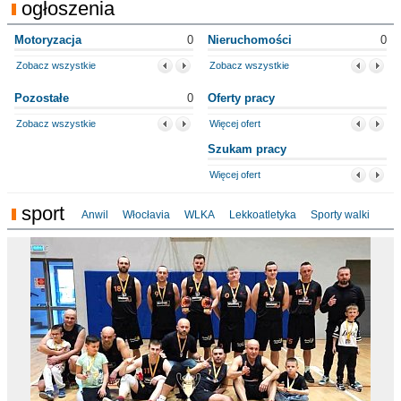
ogłoszenia
Motoryzacja
0
Nieruchomości
0
Zobacz wszystkie
Zobacz wszystkie
Pozostałe
0
Oferty pracy
Zobacz wszystkie
Więcej ofert
Szukam pracy
Więcej ofert
sport
Anwil
Włocłavia
WLKA
Lekkoatletyka
Sporty walki