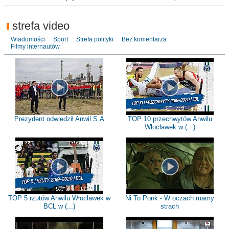
strefa video
Wiadomości
Sport
Strefa polityki
Bez komentarza
Filmy internautów
Prezydent odwiedził Anwil S.A
TOP 10 przechwytów Anwilu
Włocławek w (...)
TOP 5 rzutów Anwilu Włocławek w
Ni To Ponk - W oczach mamy
BCL w (...)
strach