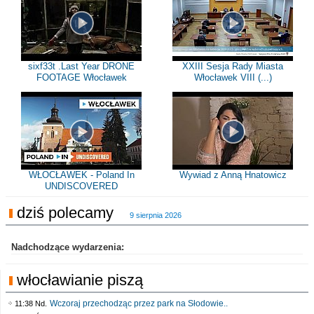
sixf33t .Last Year DRONE
XXIII Sesja Rady Miasta
FOOTAGE Włocławek
Włocławek VIII (...)
WŁOCŁAWEK - Poland In
Wywiad z Anną Hnatowicz
UNDISCOVERED
dziś polecamy
9 sierpnia 2026
Nadchodzące wydarzenia:
włocławianie piszą
Wczoraj przechodząc przez park na Słodowie..
11:38 Nd.