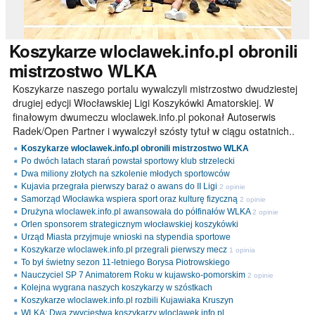
Koszykarze
wloclawek.info.pl obronili
mistrzostwo WLKA
Koszykarze naszego portalu wywalczyli mistrzostwo dwudziestej
drugiej edycji Włocławskiej Ligi Koszykówki Amatorskiej. W
finałowym dwumeczu wloclawek.info.pl pokonał Autoserwis
Radek/Open Partner i wywalczył szósty tytuł w ciągu ostatnich..
Koszykarze wloclawek.info.pl obronili mistrzostwo WLKA
Po dwóch latach starań powstał sportowy klub strzelecki
Dwa miliony złotych na szkolenie młodych sportowców
Kujavia przegrała pierwszy baraż o awans do II Ligi
2 opinie
Samorząd Włocławka wspiera sport oraz kulturę fizyczną
2 opinie
Drużyna wloclawek.info.pl awansowała do półfinałów WLKA
2 opinie
Orlen sponsorem strategicznym włocławskiej koszykówki
Urząd Miasta przyjmuje wnioski na stypendia sportowe
Koszykarze wloclawek.info.pl przegrali pierwszy mecz
1 opinia
To był świetny sezon 11-letniego Borysa Piotrowskiego
Nauczyciel SP 7 Animatorem Roku w kujawsko-pomorskim
2 opinie
Kolejna wygrana naszych koszykarzy w szóstkach
Koszykarze wloclawek.info.pl rozbili Kujawiaka Kruszyn
WLKA: Dwa zwycięstwa koszykarzy wloclawek.info.pl