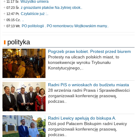
Wszystko umiera
11:17 Śr.
z gniazdami ptaków Na żytniej obok..
07:23 Śr.
Czytaliście już :..
12:47 Pt.
..
05:15 Cz.
PO politologii . PO remontowcu Wojtkowskim mamy..
07:13 Wt.
polityka
Pogrzeb praw kobiet. Protest przed biurem
poselskim PiS
Protesty na ulicach polskich miast, to
konsekwencje wyroku Trybunału
Konstytucyjnego,..
Radni PiS o wnioskach do budżetu miasta
na 2021 rok
28 września radni Prawa i Sprawiedliwości
zorganizowali konferencję prasową,
podczas..
Radni Lewicy apelują do biskupa A.
Wiesława Meringa
Dziś pod Pałacem Biskupim radni Lewicy
zorganizowali konferencję prasową,
podczas..