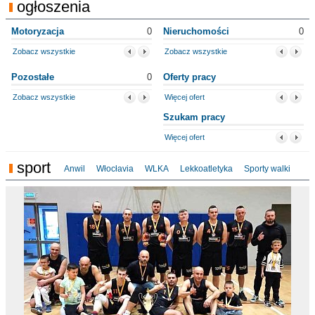
ogłoszenia
Motoryzacja
0
Nieruchomości
0
Zobacz wszystkie
Zobacz wszystkie
Pozostałe
0
Oferty pracy
Zobacz wszystkie
Więcej ofert
Szukam pracy
Więcej ofert
sport
Anwil
Włocłavia
WLKA
Lekkoatletyka
Sporty walki