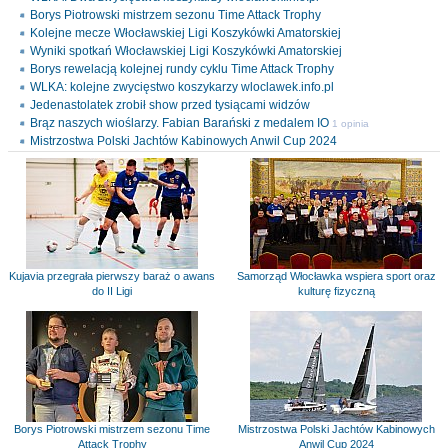
Borys Piotrowski mistrzem sezonu Time Attack Trophy
Kolejne mecze Włocławskiej Ligi Koszykówki Amatorskiej
Wyniki spotkań Włocławskiej Ligi Koszykówki Amatorskiej
Borys rewelacją kolejnej rundy cyklu Time Attack Trophy
WLKA: kolejne zwycięstwo koszykarzy wloclawek.info.pl
Jedenastolatek zrobił show przed tysiącami widzów
Brąz naszych wioślarzy. Fabian Barański z medalem IO
1 opinia
Mistrzostwa Polski Jachtów Kabinowych Anwil Cup 2024
Kujavia przegrała pierwszy baraż o awans
Samorząd Włocławka wspiera sport oraz
do II Ligi
kulturę fizyczną
Borys Piotrowski mistrzem sezonu Time
Mistrzostwa Polski Jachtów Kabinowych
Attack Trophy
Anwil Cup 2024