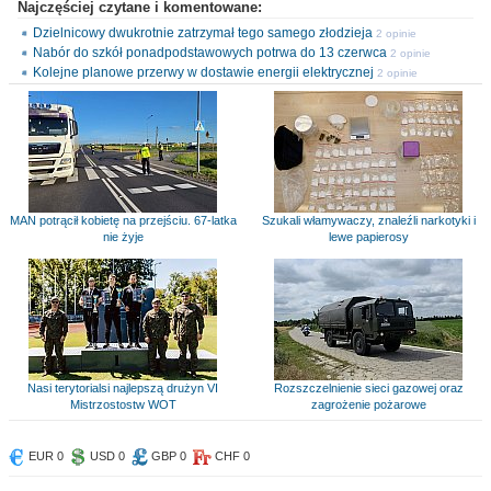
Najczęściej czytane i komentowane:
Dzielnicowy dwukrotnie zatrzymał tego samego złodzieja
2 opinie
Nabór do szkół ponadpodstawowych potrwa do 13 czerwca
2 opinie
Kolejne planowe przerwy w dostawie energii elektrycznej
2 opinie
MAN potrącił kobietę na przejściu. 67-latka
Szukali włamywaczy, znaleźli narkotyki i
nie żyje
lewe papierosy
Nasi terytorialsi najlepszą drużyn VI
Rozszczelnienie sieci gazowej oraz
Mistrzostostw WOT
zagrożenie pożarowe
EUR 0
USD 0
GBP 0
CHF 0