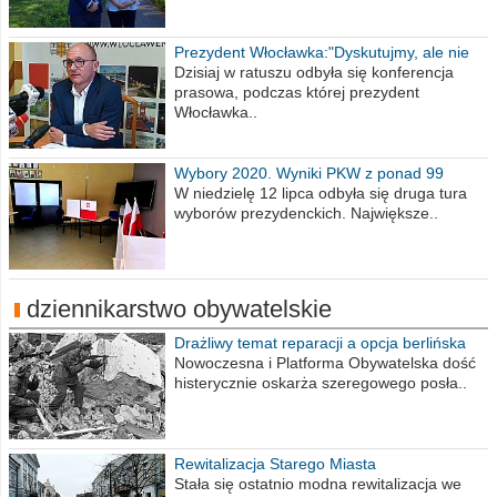
Prezydent Włocławka:"Dyskutujmy, ale nie
obrażajmy się”
Dzisiaj w ratuszu odbyła się konferencja
prasowa, podczas której prezydent
Włocławka..
Wybory 2020. Wyniki PKW z ponad 99
procent obwodów
W niedzielę 12 lipca odbyła się druga tura
wyborów prezydenckich. Największe..
dziennikarstwo obywatelskie
Drażliwy temat reparacji a opcja berlińska
Nowoczesna i Platforma Obywatelska dość
histerycznie oskarża szeregowego posła..
Rewitalizacja Starego Miasta
Stała się ostatnio modna rewitalizacja we