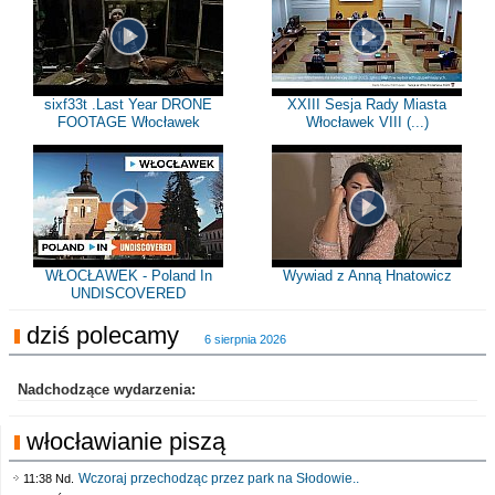
sixf33t .Last Year DRONE
XXIII Sesja Rady Miasta
FOOTAGE Włocławek
Włocławek VIII (...)
WŁOCŁAWEK - Poland In
Wywiad z Anną Hnatowicz
UNDISCOVERED
dziś polecamy
6 sierpnia 2026
Nadchodzące wydarzenia:
włocławianie piszą
Wczoraj przechodząc przez park na Słodowie..
11:38 Nd.