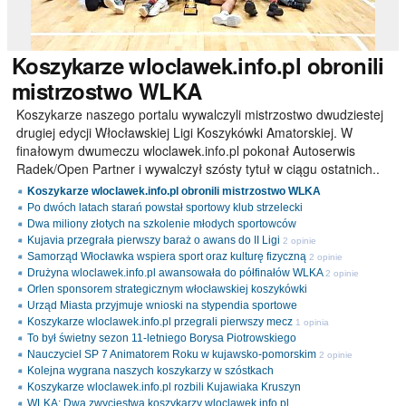
Koszykarze
wloclawek.info.pl obronili
mistrzostwo WLKA
Koszykarze naszego portalu wywalczyli mistrzostwo dwudziestej
drugiej edycji Włocławskiej Ligi Koszykówki Amatorskiej. W
finałowym dwumeczu wloclawek.info.pl pokonał Autoserwis
Radek/Open Partner i wywalczył szósty tytuł w ciągu ostatnich..
Koszykarze wloclawek.info.pl obronili mistrzostwo WLKA
Po dwóch latach starań powstał sportowy klub strzelecki
Dwa miliony złotych na szkolenie młodych sportowców
Kujavia przegrała pierwszy baraż o awans do II Ligi
2 opinie
Samorząd Włocławka wspiera sport oraz kulturę fizyczną
2 opinie
Drużyna wloclawek.info.pl awansowała do półfinałów WLKA
2 opinie
Orlen sponsorem strategicznym włocławskiej koszykówki
Urząd Miasta przyjmuje wnioski na stypendia sportowe
Koszykarze wloclawek.info.pl przegrali pierwszy mecz
1 opinia
To był świetny sezon 11-letniego Borysa Piotrowskiego
Nauczyciel SP 7 Animatorem Roku w kujawsko-pomorskim
2 opinie
Kolejna wygrana naszych koszykarzy w szóstkach
Koszykarze wloclawek.info.pl rozbili Kujawiaka Kruszyn
WLKA: Dwa zwycięstwa koszykarzy wloclawek.info.pl