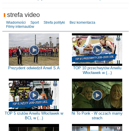
strefa video
Wiadomości
Sport
Strefa polityki
Bez komentarza
Filmy internautów
Prezydent odwiedził Anwil S.A
TOP 10 przechwytów Anwilu
Włocławek w (...)
TOP 5 rzutów Anwilu Włocławek w
Ni To Ponk - W oczach mamy
BCL w (...)
strach