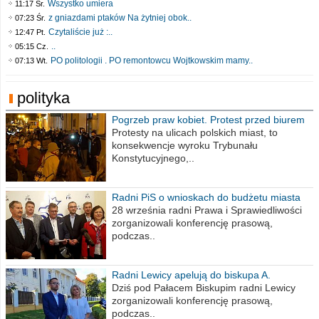
Wszystko umiera
11:17 Śr.
z gniazdami ptaków Na żytniej obok..
07:23 Śr.
Czytaliście już :..
12:47 Pt.
..
05:15 Cz.
PO politologii . PO remontowcu Wojtkowskim mamy..
07:13 Wt.
polityka
Pogrzeb praw kobiet. Protest przed biurem
poselskim PiS
Protesty na ulicach polskich miast, to
konsekwencje wyroku Trybunału
Konstytucyjnego,..
Radni PiS o wnioskach do budżetu miasta
na 2021 rok
28 września radni Prawa i Sprawiedliwości
zorganizowali konferencję prasową,
podczas..
Radni Lewicy apelują do biskupa A.
Wiesława Meringa
Dziś pod Pałacem Biskupim radni Lewicy
zorganizowali konferencję prasową,
podczas..