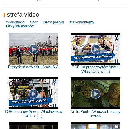
strefa video
Wiadomości
Sport
Strefa polityki
Bez komentarza
Filmy internautów
Prezydent odwiedził Anwil S.A
TOP 10 przechwytów Anwilu
Włocławek w (...)
TOP 5 rzutów Anwilu Włocławek w
Ni To Ponk - W oczach mamy
BCL w (...)
strach