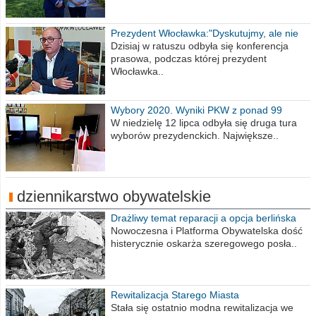
Prezydent Włocławka:"Dyskutujmy, ale nie
obrażajmy się”
Dzisiaj w ratuszu odbyła się konferencja
prasowa, podczas której prezydent
Włocławka..
Wybory 2020. Wyniki PKW z ponad 99
procent obwodów
W niedzielę 12 lipca odbyła się druga tura
wyborów prezydenckich. Największe..
dziennikarstwo obywatelskie
Drażliwy temat reparacji a opcja berlińska
Nowoczesna i Platforma Obywatelska dość
histerycznie oskarża szeregowego posła..
Rewitalizacja Starego Miasta
Stała się ostatnio modna rewitalizacja we