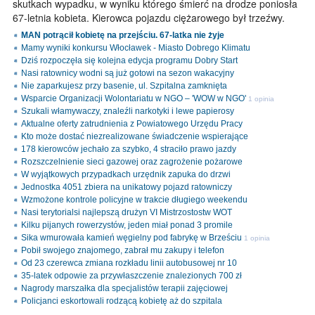
skutkach wypadku, w wyniku którego śmierć na drodze poniosła
67-letnia kobieta. Kierowca pojazdu ciężarowego był trzeźwy.
MAN potrącił kobietę na przejściu. 67-latka nie żyje
Mamy wyniki konkursu Włocławek - Miasto Dobrego Klimatu
Dziś rozpoczęła się kolejna edycja programu Dobry Start
Nasi ratownicy wodni są już gotowi na sezon wakacyjny
Nie zaparkujesz przy basenie, ul. Szpitalna zamknięta
Wsparcie Organizacji Wolontariatu w NGO – 'WOW w NGO'
1 opinia
Szukali włamywaczy, znaleźli narkotyki i lewe papierosy
Aktualne oferty zatrudnienia z Powiatowego Urzędu Pracy
Kto może dostać niezrealizowane świadczenie wspierające
178 kierowców jechało za szybko, 4 straciło prawo jazdy
Rozszczelnienie sieci gazowej oraz zagrożenie pożarowe
W wyjątkowych przypadkach urzędnik zapuka do drzwi
Jednostka 4051 zbiera na unikatowy pojazd ratowniczy
Wzmożone kontrole policyjne w trakcie długiego weekendu
Nasi terytorialsi najlepszą drużyn VI Mistrzostostw WOT
Kilku pijanych rowerzystów, jeden miał ponad 3 promile
Sika wmurowała kamień węgielny pod fabrykę w Brześciu
1 opinia
Pobił swojego znajomego, zabrał mu zakupy i telefon
Od 23 czerewca zmiana rozkładu linii autobusowej nr 10
35-latek odpowie za przywłaszczenie znalezionych 700 zł
Nagrody marszałka dla specjalistów terapii zajęciowej
Policjanci eskortowali rodzącą kobietę aż do szpitala