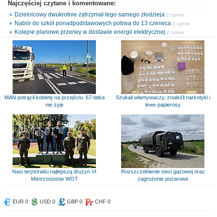
Najczęściej czytane i komentowane:
Dzielnicowy dwukrotnie zatrzymał tego samego złodzieja
2 opinie
Nabór do szkół ponadpodstawowych potrwa do 13 czerwca
2 opinie
Kolejne planowe przerwy w dostawie energii elektrycznej
2 opinie
MAN potrącił kobietę na przejściu. 67-latka
Szukali włamywaczy, znaleźli narkotyki i
nie żyje
lewe papierosy
Nasi terytorialsi najlepszą drużyn VI
Rozszczelnienie sieci gazowej oraz
Mistrzostostw WOT
zagrożenie pożarowe
EUR 0
USD 0
GBP 0
CHF 0