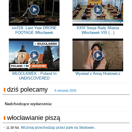
sixf33t .Last Year DRONE
XXIII Sesja Rady Miasta
FOOTAGE Włocławek
Włocławek VIII (...)
WŁOCŁAWEK - Poland In
Wywiad z Anną Hnatowicz
UNDISCOVERED
dziś polecamy
6 sierpnia 2026
Nadchodzące wydarzenia:
włocławianie piszą
Wczoraj przechodząc przez park na Słodowie..
11:38 Nd.