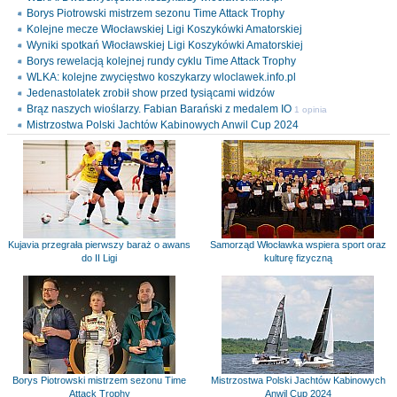
Borys Piotrowski mistrzem sezonu Time Attack Trophy
Kolejne mecze Włocławskiej Ligi Koszykówki Amatorskiej
Wyniki spotkań Włocławskiej Ligi Koszykówki Amatorskiej
Borys rewelacją kolejnej rundy cyklu Time Attack Trophy
WLKA: kolejne zwycięstwo koszykarzy wloclawek.info.pl
Jedenastolatek zrobił show przed tysiącami widzów
Brąz naszych wioślarzy. Fabian Barański z medalem IO
1 opinia
Mistrzostwa Polski Jachtów Kabinowych Anwil Cup 2024
Kujavia przegrała pierwszy baraż o awans
Samorząd Włocławka wspiera sport oraz
do II Ligi
kulturę fizyczną
Borys Piotrowski mistrzem sezonu Time
Mistrzostwa Polski Jachtów Kabinowych
Attack Trophy
Anwil Cup 2024