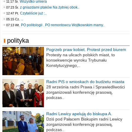
Wszystko umiera
11:17 Śr.
z gniazdami ptaków Na żytniej obok..
07:23 Śr.
Czytaliście już :..
12:47 Pt.
..
05:15 Cz.
PO politologii . PO remontowcu Wojtkowskim mamy..
07:13 Wt.
polityka
Pogrzeb praw kobiet. Protest przed biurem
poselskim PiS
Protesty na ulicach polskich miast, to
konsekwencje wyroku Trybunału
Konstytucyjnego,..
Radni PiS o wnioskach do budżetu miasta
na 2021 rok
28 września radni Prawa i Sprawiedliwości
zorganizowali konferencję prasową,
podczas..
Radni Lewicy apelują do biskupa A.
Wiesława Meringa
Dziś pod Pałacem Biskupim radni Lewicy
zorganizowali konferencję prasową,
podczas..