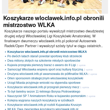
Koszykarze
wloclawek.info.pl obronili
mistrzostwo WLKA
Koszykarze naszego portalu wywalczyli mistrzostwo dwudziestej
drugiej edycji Włocławskiej Ligi Koszykówki Amatorskiej. W
finałowym dwumeczu wloclawek.info.pl pokonał Autoserwis
Radek/Open Partner i wywalczył szósty tytuł w ciągu ostatnich..
Koszykarze wloclawek.info.pl obronili mistrzostwo WLKA
Po dwóch latach starań powstał sportowy klub strzelecki
Dwa miliony złotych na szkolenie młodych sportowców
Kujavia przegrała pierwszy baraż o awans do II Ligi
2 opinie
Samorząd Włocławka wspiera sport oraz kulturę fizyczną
2 opinie
Drużyna wloclawek.info.pl awansowała do półfinałów WLKA
2 opinie
Orlen sponsorem strategicznym włocławskiej koszykówki
Urząd Miasta przyjmuje wnioski na stypendia sportowe
Koszykarze wloclawek.info.pl przegrali pierwszy mecz
1 opinia
To był świetny sezon 11-letniego Borysa Piotrowskiego
Nauczyciel SP 7 Animatorem Roku w kujawsko-pomorskim
2 opinie
Kolejna wygrana naszych koszykarzy w szóstkach
Koszykarze wloclawek.info.pl rozbili Kujawiaka Kruszyn
WLKA: Dwa zwycięstwa koszykarzy wloclawek.info.pl