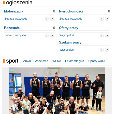
ogłoszenia
Motoryzacja
0
Nieruchomości
0
Zobacz wszystkie
Zobacz wszystkie
Pozostałe
0
Oferty pracy
Zobacz wszystkie
Więcej ofert
Szukam pracy
Więcej ofert
sport
Anwil
Włocłavia
WLKA
Lekkoatletyka
Sporty walki