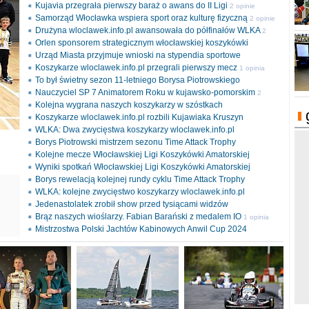
Kujavia przegrała pierwszy baraż o awans do II Ligi
2 opinie
Samorząd Włocławka wspiera sport oraz kulturę fizyczną
2 opinie
Drużyna wloclawek.info.pl awansowała do półfinałów WLKA
2
Orlen sponsorem strategicznym włocławskiej koszykówki
opinie
Urząd Miasta przyjmuje wnioski na stypendia sportowe
Koszykarze wloclawek.info.pl przegrali pierwszy mecz
1 opinia
To był świetny sezon 11-letniego Borysa Piotrowskiego
Nauczyciel SP 7 Animatorem Roku w kujawsko-pomorskim
2
Kolejna wygrana naszych koszykarzy w szóstkach
opinie
Koszykarze wloclawek.info.pl rozbili Kujawiaka Kruszyn
WLKA: Dwa zwycięstwa koszykarzy wloclawek.info.pl
Borys Piotrowski mistrzem sezonu Time Attack Trophy
Kolejne mecze Włocławskiej Ligi Koszykówki Amatorskiej
Wyniki spotkań Włocławskiej Ligi Koszykówki Amatorskiej
Borys rewelacją kolejnej rundy cyklu Time Attack Trophy
ki
WLKA: kolejne zwycięstwo koszykarzy wloclawek.info.pl
l
Jedenastolatek zrobił show przed tysiącami widzów
Brąz naszych wioślarzy. Fabian Barański z medalem IO
1 opinia
Mistrzostwa Polski Jachtów Kabinowych Anwil Cup 2024