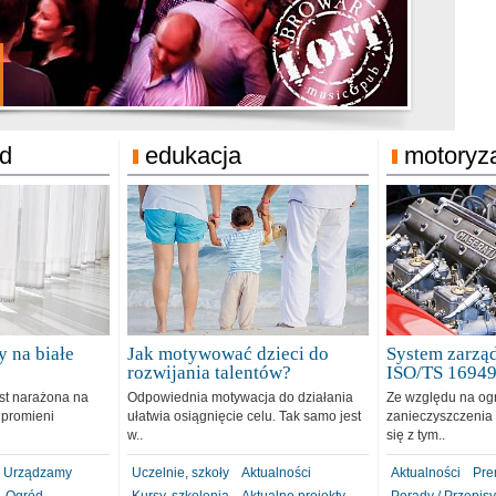
jonat Michelin
rodzie 31.12.2018
ód
edukacja
motoryz
 na białe
Jak motywować dzieci do
System zarząd
rozwijania talentów?
ISO/TS 1694
est narażona na
Odpowiednia motywacja do działania
Ze względu na og
 promieni
ułatwia osiągnięcie celu. Tak samo jest
zanieczyszczenia 
w..
się z tym..
Urządzamy
Uczelnie, szkoły
Aktualności
Aktualności
Pre