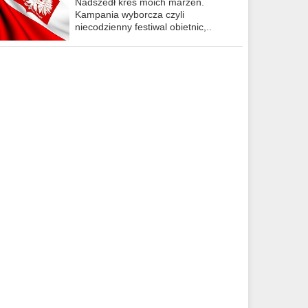
Nadszedł kres moich marzeń.
Kampania wyborcza czyli
niecodzienny festiwal obietnic,..