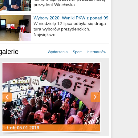
prezydent Włocławka..
Wybory 2020. Wyniki PKW z ponad 99
procent obwodów
W niedzielę 12 lipca odbyła się druga
tura wyborów prezydenckich.
Największe..
galerie
Wydarzenia
Sport
Internautów
Sylwester Hotel Młyn 31.12.2018
Sylwester Miejski 31.12.2018
Sylwester Loft 31.12.2018
Loft 05.01.2019
Sylwester Podgrodzie 31.12.2018
Sylwester Pensjonat Michelin 31.12.2018