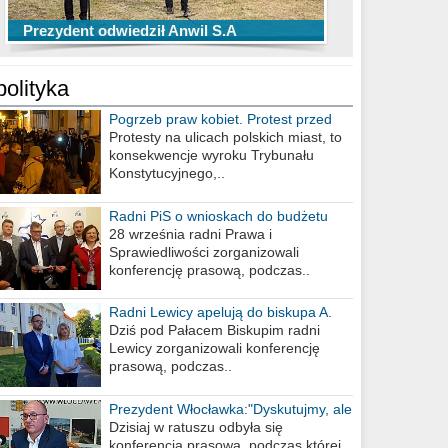
TOP 10 przechwytów Anwilu Włocławek
TOP 5 rzutów Anwilu Włocławek w BCL
Prezydent odwiedził Anwil S.A
w EBL w sezonie 2019/2020
w sezonie 2019/2020
polityka
Pogrzeb praw kobiet. Protest przed
biurem poselskim PiS
Protesty na ulicach polskich miast, to
konsekwencje wyroku Trybunału
Konstytucyjnego,..
Radni PiS o wnioskach do budżetu
miasta na 2021 rok
28 września radni Prawa i
Sprawiedliwości zorganizowali
konferencję prasową, podczas..
Radni Lewicy apelują do biskupa A.
Wiesława Meringa
Dziś pod Pałacem Biskupim radni
Lewicy zorganizowali konferencję
prasową, podczas..
Prezydent Włocławka:"Dyskutujmy, ale
nie obrażajmy się”
Dzisiaj w ratuszu odbyła się
konferencja prasowa, podczas której