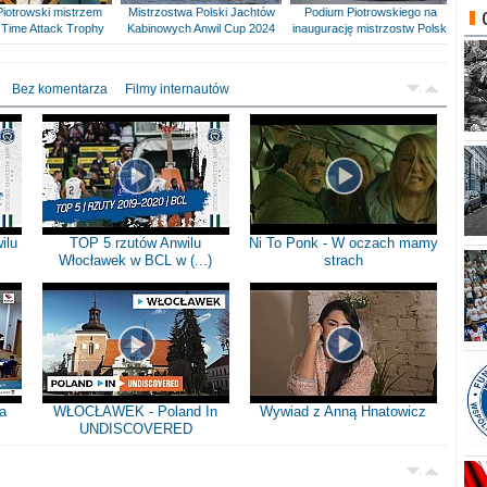
Piotrowski mistrzem
Mistrzostwa Polski Jachtów
Podium Piotrowskiego na
Time Attack Trophy
Kabinowych Anwil Cup 2024
inaugurację mistrzostw Polski
Bez komentarza
Filmy internautów
ilu
TOP 5 rzutów Anwilu
Ni To Ponk - W oczach mamy
Włocławek w BCL w (...)
strach
a
WŁOCŁAWEK - Poland In
Wywiad z Anną Hnatowicz
UNDISCOVERED