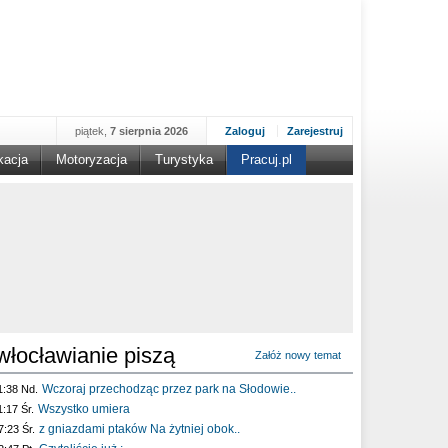
piątek,
7 sierpnia 2026
Zaloguj
Zarejestruj
kacja
Motoryzacja
Turystyka
Pracuj.pl
włocławianie piszą
Załóż nowy temat
Wczoraj przechodząc przez park na Słodowie..
1:38 Nd.
Wszystko umiera
1:17 Śr.
z gniazdami ptaków Na żytniej obok..
7:23 Śr.