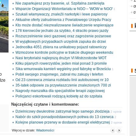
1
Nie zaparkujesz przy basenie, ul. Szpitalna zamknięta
0
Wsparcie Organizacji Wolontariatu w NGO – 'WOW w NGO'
1
0
Szukali włamywaczy, znaleźli narkotyki i lewe papierosy
opinia
Aktualne oferty zatrudnienia z Powiatowego Urzędu Pracy
Kto może dostać niezrealizowane świadczenie wspierające
178 kierowców jechało za szybko, 4 straciło prawo jazdy
Rozszczelnienie sieci gazowej oraz zagrożenie pożarowe
W wyjątkowych przypadkach urzędnik zapuka do drzwi
Jednostka 4051 zbiera na unikatowy pojazd ratowniczy
Wzmożone kontrole policyjne w trakcie długiego weekendu
Nasi terytorialsi najlepszą drużyn VI Mistrzostostw WOT
Kilku pijanych rowerzystów, jeden miał ponad 3 promile
Sika wmurowała kamień węgielny pod fabrykę w Brześciu
1
o
Pobił swojego znajomego, zabrał mu zakupy i telefon
opinia
dze
Od 23 czerewca zmiana rozkładu linii autobusowej nr 10
35-latek odpowie za przywłaszczenie znalezionych 700 zł
Nagrody marszałka dla specjalistów terapii zajęciowej
Policjanci eskortowali rodzącą kobietę aż do szpitala
Najczęściej czytane i komentowane:
Dzielnicowy dwukrotnie zatrzymał tego samego złodzieja
2 opinie
Nabór do szkół ponadpodstawowych potrwa do 13 czerwca
2
Kolejne planowe przerwy w dostawie energii elektrycznej
opinie
2 opinie
Więcej w dziale:
Wiadomości