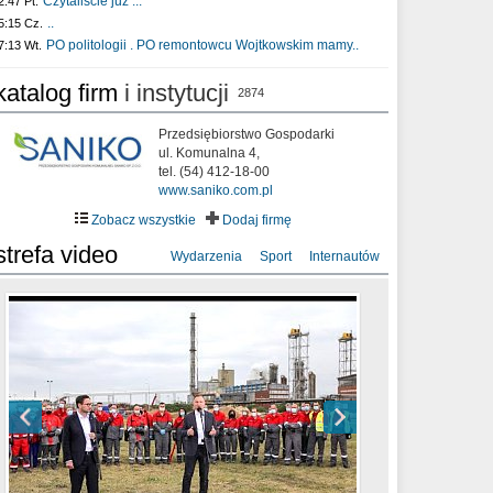
Czytaliście już :..
2:47 Pt.
..
5:15 Cz.
PO politologii . PO remontowcu Wojtkowskim mamy..
7:13 Wt.
katalog firm
i instytucji
2874
Przedsiębiorstwo Gospodarki
ul. Komunalna 4,
tel. (54) 412-18-00
www.saniko.com.pl
Zobacz wszystkie
Dodaj firmę
strefa video
Wydarzenia
Sport
Internautów
sixf33t .Last Year DRONE FOOTAGE
XXIII Sesja Rady Miasta Włocławek VIII
Ni To Ponk - W oczach mamy strach
Włocławek
kadencji w dniu 09.06.2020 r.