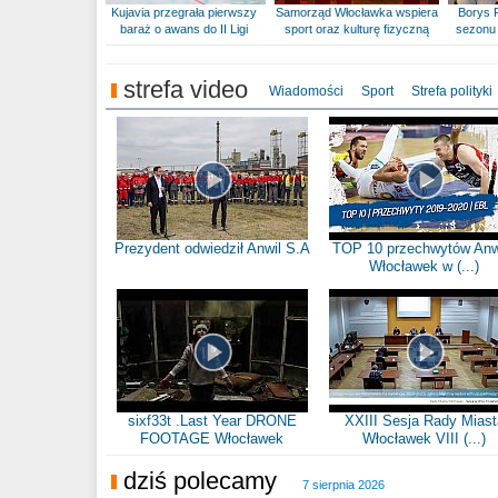
Kujavia przegrała pierwszy
Samorząd Włocławka wspiera
Borys 
baraż o awans do II Ligi
sport oraz kulturę fizyczną
sezonu 
strefa video
Wiadomości
Sport
Strefa polityki
Prezydent odwiedził Anwil S.A
TOP 10 przechwytów Anw
Włocławek w (...)
sixf33t .Last Year DRONE
XXIII Sesja Rady Miast
FOOTAGE Włocławek
Włocławek VIII (...)
dziś polecamy
7 sierpnia 2026