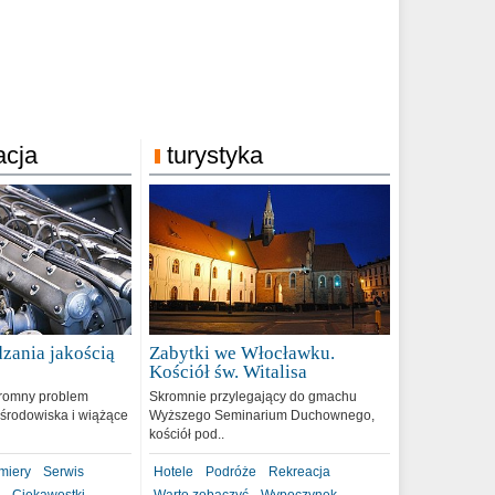
acja
turystyka
zania jakością
Zabytki we Włocławku.
9
Kościół św. Witalisa
romny problem
Skromnie przylegający do gmachu
środowiska i wiążące
Wyższego Seminarium Duchownego,
kościół pod..
miery
Serwis
Hotele
Podróże
Rekreacja