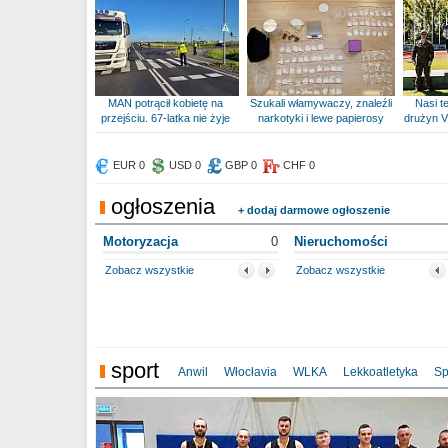
MAN potrącił kobietę na
Szukali włamywaczy, znaleźli
Nasi te
przejściu. 67-latka nie żyje
narkotyki i lewe papierosy
drużyn V
EUR 0
USD 0
GBP 0
CHF 0
ogłoszenia
+ dodaj darmowe ogłoszenie
Motoryzacja
0
Nieruchomości
Zobacz wszystkie
Zobacz wszystkie
sport
Anwil
Włocłavia
WLKA
Lekkoatletyka
Sp