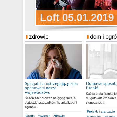
Sylwester Pens
Loft 05.01.2019
Sylwester Podg
31.12.2018
zdrowie
dom i ogr
Specjaliści ostrzegają, grypa
Domowe sposoby
opanowała nasze
firanki
województwo
Każda biała firanka j
Sezon zachorowań na grypę trwa, a
długotrwałe działanie
statystyki przypadków, hospitalizacji i
słonecznych..
zgonów..
Projekty i aranżacje
Uroda
Żywienie
Zdrowie