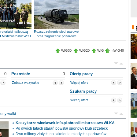
rytorialsi najlepszą
Rozszczelnienie sieci gazowej
I Mistrzostostw WOT
oraz zagrożenie pożarowe
WIG30
WIG20
WIG
mWIG40
0
Pozostałe
0
Oferty pracy
Zobacz wszystkie
Więcej ofert
Szukam pracy
Więcej ofert
orty walki
Koszykarze wloclawek.info.pl obronili mistrzostwo WLKA
Po dwóch latach starań powstał sportowy klub strzelecki
Dwa miliony złotych na szkolenie młodych sportowców