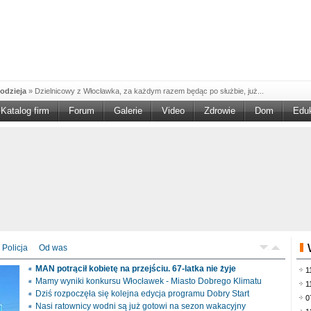
odzieja
»
Dzielnicowy z Włocławka, za każdym razem będąc po służbie, już...
Katalog firm
Forum
Galerie
Video
Zdrowie
Dom
Edu
W w NGO'
»
Ruszył nabór w konkursie „Wsparcie Organizacji Wolontariatu w NGO –
rześciu
»
Sika Poland rozpoczęła budowę swojej nowej fabryki w Brześciu
e
»
Policjanci wyjaśniają dokładne okoliczności tragicznego w skutkach...
blaskiem
»
Kujawsko-Pomorska Organizacja Turystyczna wraz z partnerami
du Pracy
»
Szukasz pracy, zajęcia dorywczego, czy może chcesz całkowicie
zieja
»
Policjanci zatrzymali 40–latka, który na terenie powiatu włocławskiego...
mochód
»
Mundurowi z Topólki zatrzymali 66-letniego mężczyznę, podejrzanego o...
Policja
Od was
ontach
»
Od czerwca rozpoczął się nowy okres świadczeniowy 800 plus, który
MAN potrącił kobietę na przejściu. 67-latka nie żyje
1
drogach
»
Policjanci ruchu drogowego przeprowadzili na drogach Włocławka i
Mamy wyniki konkursu Włocławek - Miasto Dobrego Klimatu
1
Dziś rozpoczęła się kolejna edycja programu Dobry Start
0
Nasi ratownicy wodni są już gotowi na sezon wakacyjny