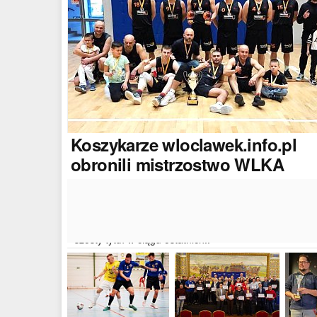
Koszykarze
wloclawek.info.pl
obronili mistrzostwo WLKA
Koszykarze naszego portalu wywalczyli mistrzostwo
dwudziestej drugiej edycji Włocławskiej Ligi Koszyków
Amatorskiej. W finałowym dwumeczu wloclawek.info.p
pokonał Autoserwis Radek/Open Partner i wywalczył
szósty tytuł w ciągu ostatnich..