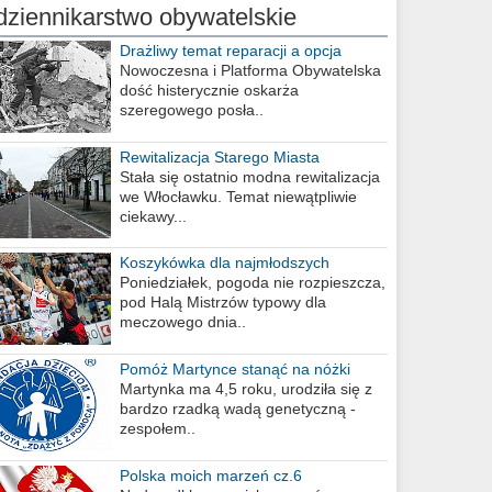
dziennikarstwo obywatelskie
Drażliwy temat reparacji a opcja
berlińska
Nowoczesna i Platforma Obywatelska
dość histerycznie oskarża
szeregowego posła..
Rewitalizacja Starego Miasta
Stała się ostatnio modna rewitalizacja
we Włocławku. Temat niewątpliwie
ciekawy...
Koszykówka dla najmłodszych
Poniedziałek, pogoda nie rozpieszcza,
pod Halą Mistrzów typowy dla
meczowego dnia..
Pomóż Martynce stanąć na nóżki
Martynka ma 4,5 roku, urodziła się z
bardzo rzadką wadą genetyczną -
zespołem..
Polska moich marzeń cz.6