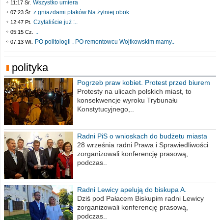
Wszystko umiera
11:17 Śr.
z gniazdami ptaków Na żytniej obok..
07:23 Śr.
Czytaliście już :..
12:47 Pt.
..
05:15 Cz.
PO politologii . PO remontowcu Wojtkowskim mamy..
07:13 Wt.
polityka
Pogrzeb praw kobiet. Protest przed biurem
poselskim PiS
Protesty na ulicach polskich miast, to
konsekwencje wyroku Trybunału
Konstytucyjnego,..
Radni PiS o wnioskach do budżetu miasta
na 2021 rok
28 września radni Prawa i Sprawiedliwości
zorganizowali konferencję prasową,
podczas..
Radni Lewicy apelują do biskupa A.
Wiesława Meringa
Dziś pod Pałacem Biskupim radni Lewicy
zorganizowali konferencję prasową,
podczas..