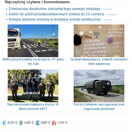
Najczęściej czytane i komentowane:
Dzielnicowy dwukrotnie zatrzymał tego samego złodzieja
2 opinie
Nabór do szkół ponadpodstawowych potrwa do 13 czerwca
2 opinie
Kolejne planowe przerwy w dostawie energii elektrycznej
2 opinie
MAN potrącił kobietę na przejściu. 67-latka
Szukali włamywaczy, znaleźli narkotyki i
nie żyje
lewe papierosy
Nasi terytorialsi najlepszą drużyn VI
Rozszczelnienie sieci gazowej oraz
Mistrzostostw WOT
zagrożenie pożarowe
EUR 0
USD 0
GBP 0
CHF 0