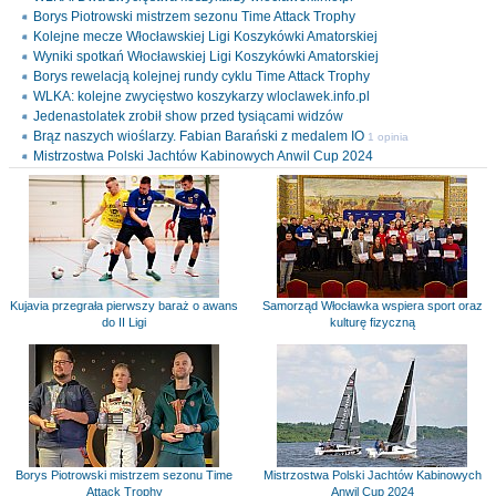
Borys Piotrowski mistrzem sezonu Time Attack Trophy
Kolejne mecze Włocławskiej Ligi Koszykówki Amatorskiej
Wyniki spotkań Włocławskiej Ligi Koszykówki Amatorskiej
Borys rewelacją kolejnej rundy cyklu Time Attack Trophy
WLKA: kolejne zwycięstwo koszykarzy wloclawek.info.pl
Jedenastolatek zrobił show przed tysiącami widzów
Brąz naszych wioślarzy. Fabian Barański z medalem IO
1 opinia
Mistrzostwa Polski Jachtów Kabinowych Anwil Cup 2024
Kujavia przegrała pierwszy baraż o awans
Samorząd Włocławka wspiera sport oraz
do II Ligi
kulturę fizyczną
Borys Piotrowski mistrzem sezonu Time
Mistrzostwa Polski Jachtów Kabinowych
Attack Trophy
Anwil Cup 2024