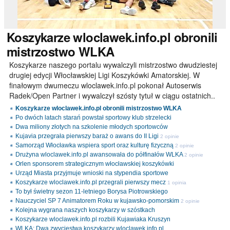
Koszykarze
wloclawek.info.pl obronili
mistrzostwo WLKA
Koszykarze naszego portalu wywalczyli mistrzostwo dwudziestej
drugiej edycji Włocławskiej Ligi Koszykówki Amatorskiej. W
finałowym dwumeczu wloclawek.info.pl pokonał Autoserwis
Radek/Open Partner i wywalczył szósty tytuł w ciągu ostatnich..
Koszykarze wloclawek.info.pl obronili mistrzostwo WLKA
Po dwóch latach starań powstał sportowy klub strzelecki
Dwa miliony złotych na szkolenie młodych sportowców
Kujavia przegrała pierwszy baraż o awans do II Ligi
2 opinie
Samorząd Włocławka wspiera sport oraz kulturę fizyczną
2 opinie
Drużyna wloclawek.info.pl awansowała do półfinałów WLKA
2 opinie
Orlen sponsorem strategicznym włocławskiej koszykówki
Urząd Miasta przyjmuje wnioski na stypendia sportowe
Koszykarze wloclawek.info.pl przegrali pierwszy mecz
1 opinia
To był świetny sezon 11-letniego Borysa Piotrowskiego
Nauczyciel SP 7 Animatorem Roku w kujawsko-pomorskim
2 opinie
Kolejna wygrana naszych koszykarzy w szóstkach
Koszykarze wloclawek.info.pl rozbili Kujawiaka Kruszyn
WLKA: Dwa zwycięstwa koszykarzy wloclawek.info.pl