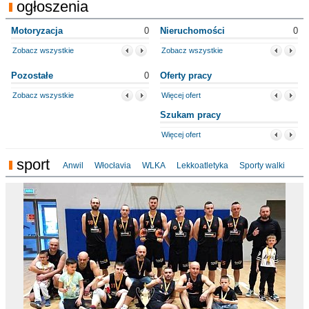
ogłoszenia
Motoryzacja
0
Nieruchomości
0
Zobacz wszystkie
Zobacz wszystkie
Pozostałe
0
Oferty pracy
Zobacz wszystkie
Więcej ofert
Szukam pracy
Więcej ofert
sport
Anwil
Włocłavia
WLKA
Lekkoatletyka
Sporty walki