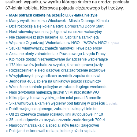
skutkach wypadku, w wyniku którego śmierć na drodze poniosła
67-letnia kobieta. Kierowca pojazdu ciężarowego był trzeźwy.
MAN potrącił kobietę na przejściu. 67-latka nie żyje
Mamy wyniki konkursu Włocławek - Miasto Dobrego Klimatu
Dziś rozpoczęła się kolejna edycja programu Dobry Start
Nasi ratownicy wodni są już gotowi na sezon wakacyjny
Nie zaparkujesz przy basenie, ul. Szpitalna zamknięta
Wsparcie Organizacji Wolontariatu w NGO – 'WOW w NGO'
1 opinia
Szukali włamywaczy, znaleźli narkotyki i lewe papierosy
Aktualne oferty zatrudnienia z Powiatowego Urzędu Pracy
Kto może dostać niezrealizowane świadczenie wspierające
178 kierowców jechało za szybko, 4 straciło prawo jazdy
Rozszczelnienie sieci gazowej oraz zagrożenie pożarowe
W wyjątkowych przypadkach urzędnik zapuka do drzwi
Jednostka 4051 zbiera na unikatowy pojazd ratowniczy
Wzmożone kontrole policyjne w trakcie długiego weekendu
Nasi terytorialsi najlepszą drużyn VI Mistrzostostw WOT
Kilku pijanych rowerzystów, jeden miał ponad 3 promile
Sika wmurowała kamień węgielny pod fabrykę w Brześciu
1 opinia
Pobił swojego znajomego, zabrał mu zakupy i telefon
Od 23 czerewca zmiana rozkładu linii autobusowej nr 10
35-latek odpowie za przywłaszczenie znalezionych 700 zł
Nagrody marszałka dla specjalistów terapii zajęciowej
Policjanci eskortowali rodzącą kobietę aż do szpitala