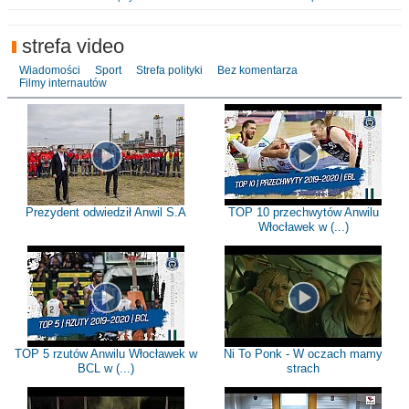
strefa video
Wiadomości
Sport
Strefa polityki
Bez komentarza
Filmy internautów
Prezydent odwiedził Anwil S.A
TOP 10 przechwytów Anwilu
Włocławek w (...)
TOP 5 rzutów Anwilu Włocławek w
Ni To Ponk - W oczach mamy
BCL w (...)
strach