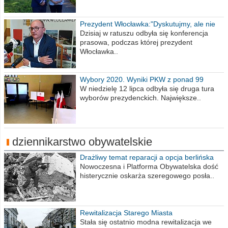
Prezydent Włocławka:"Dyskutujmy, ale nie
obrażajmy się”
Dzisiaj w ratuszu odbyła się konferencja
prasowa, podczas której prezydent
Włocławka..
Wybory 2020. Wyniki PKW z ponad 99
procent obwodów
W niedzielę 12 lipca odbyła się druga tura
wyborów prezydenckich. Największe..
dziennikarstwo obywatelskie
Drażliwy temat reparacji a opcja berlińska
Nowoczesna i Platforma Obywatelska dość
histerycznie oskarża szeregowego posła..
Rewitalizacja Starego Miasta
Stała się ostatnio modna rewitalizacja we