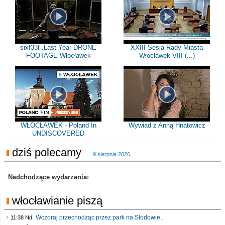
sixf33t .Last Year DRONE
XXIII Sesja Rady Miasta
FOOTAGE Włocławek
Włocławek VIII (...)
WŁOCŁAWEK - Poland In
Wywiad z Anną Hnatowicz
UNDISCOVERED
dziś polecamy
9 sierpnia 2026
Nadchodzące wydarzenia:
włocławianie piszą
Wczoraj przechodząc przez park na Słodowie..
11:38 Nd.