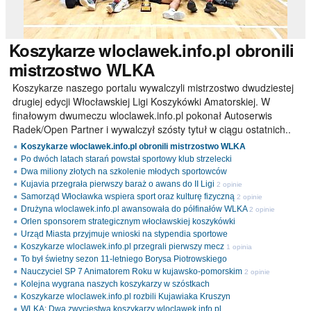
Koszykarze
wloclawek.info.pl obronili
mistrzostwo WLKA
Koszykarze naszego portalu wywalczyli mistrzostwo dwudziestej
drugiej edycji Włocławskiej Ligi Koszykówki Amatorskiej. W
finałowym dwumeczu wloclawek.info.pl pokonał Autoserwis
Radek/Open Partner i wywalczył szósty tytuł w ciągu ostatnich..
Koszykarze wloclawek.info.pl obronili mistrzostwo WLKA
Po dwóch latach starań powstał sportowy klub strzelecki
Dwa miliony złotych na szkolenie młodych sportowców
Kujavia przegrała pierwszy baraż o awans do II Ligi
2 opinie
Samorząd Włocławka wspiera sport oraz kulturę fizyczną
2 opinie
Drużyna wloclawek.info.pl awansowała do półfinałów WLKA
2 opinie
Orlen sponsorem strategicznym włocławskiej koszykówki
Urząd Miasta przyjmuje wnioski na stypendia sportowe
Koszykarze wloclawek.info.pl przegrali pierwszy mecz
1 opinia
To był świetny sezon 11-letniego Borysa Piotrowskiego
Nauczyciel SP 7 Animatorem Roku w kujawsko-pomorskim
2 opinie
Kolejna wygrana naszych koszykarzy w szóstkach
Koszykarze wloclawek.info.pl rozbili Kujawiaka Kruszyn
WLKA: Dwa zwycięstwa koszykarzy wloclawek.info.pl