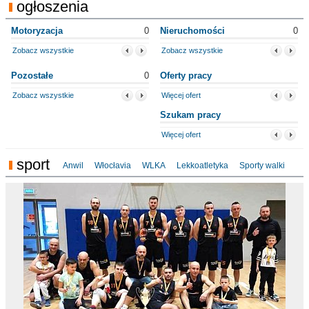
ogłoszenia
Motoryzacja
0
Nieruchomości
0
Zobacz wszystkie
Zobacz wszystkie
Pozostałe
0
Oferty pracy
Zobacz wszystkie
Więcej ofert
Szukam pracy
Więcej ofert
sport
Anwil
Włocłavia
WLKA
Lekkoatletyka
Sporty walki