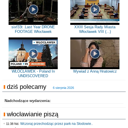
sixf33t .Last Year DRONE
XXIII Sesja Rady Miasta
FOOTAGE Włocławek
Włocławek VIII (...)
WŁOCŁAWEK - Poland In
Wywiad z Anną Hnatowicz
UNDISCOVERED
dziś polecamy
6 sierpnia 2026
Nadchodzące wydarzenia:
włocławianie piszą
Wczoraj przechodząc przez park na Słodowie..
11:38 Nd.