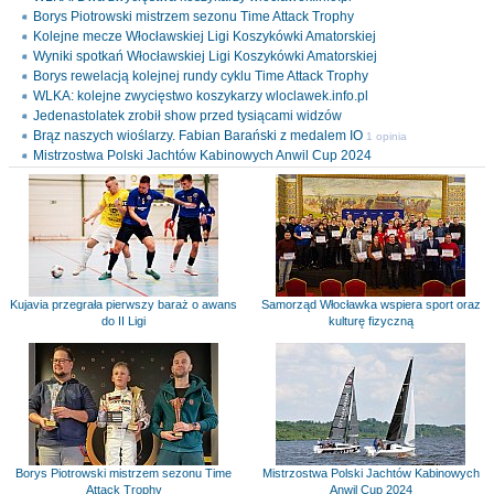
Borys Piotrowski mistrzem sezonu Time Attack Trophy
Kolejne mecze Włocławskiej Ligi Koszykówki Amatorskiej
Wyniki spotkań Włocławskiej Ligi Koszykówki Amatorskiej
Borys rewelacją kolejnej rundy cyklu Time Attack Trophy
WLKA: kolejne zwycięstwo koszykarzy wloclawek.info.pl
Jedenastolatek zrobił show przed tysiącami widzów
Brąz naszych wioślarzy. Fabian Barański z medalem IO
1 opinia
Mistrzostwa Polski Jachtów Kabinowych Anwil Cup 2024
Kujavia przegrała pierwszy baraż o awans
Samorząd Włocławka wspiera sport oraz
do II Ligi
kulturę fizyczną
Borys Piotrowski mistrzem sezonu Time
Mistrzostwa Polski Jachtów Kabinowych
Attack Trophy
Anwil Cup 2024