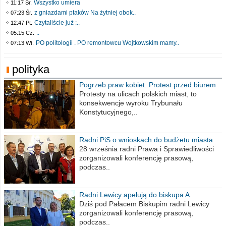
Wszystko umiera
11:17 Śr.
z gniazdami ptaków Na żytniej obok..
07:23 Śr.
Czytaliście już :..
12:47 Pt.
..
05:15 Cz.
PO politologii . PO remontowcu Wojtkowskim mamy..
07:13 Wt.
polityka
Pogrzeb praw kobiet. Protest przed biurem
poselskim PiS
Protesty na ulicach polskich miast, to
konsekwencje wyroku Trybunału
Konstytucyjnego,..
Radni PiS o wnioskach do budżetu miasta
na 2021 rok
28 września radni Prawa i Sprawiedliwości
zorganizowali konferencję prasową,
podczas..
Radni Lewicy apelują do biskupa A.
Wiesława Meringa
Dziś pod Pałacem Biskupim radni Lewicy
zorganizowali konferencję prasową,
podczas..