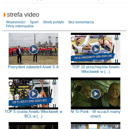
strefa video
Wiadomości
Sport
Strefa polityki
Bez komentarza
Filmy internautów
Prezydent odwiedził Anwil S.A
TOP 10 przechwytów Anwilu
Włocławek w (...)
TOP 5 rzutów Anwilu Włocławek w
Ni To Ponk - W oczach mamy
BCL w (...)
strach