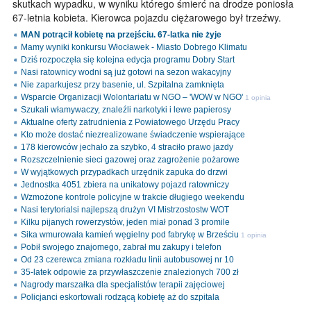
skutkach wypadku, w wyniku którego śmierć na drodze poniosła
67-letnia kobieta. Kierowca pojazdu ciężarowego był trzeźwy.
MAN potrącił kobietę na przejściu. 67-latka nie żyje
Mamy wyniki konkursu Włocławek - Miasto Dobrego Klimatu
Dziś rozpoczęła się kolejna edycja programu Dobry Start
Nasi ratownicy wodni są już gotowi na sezon wakacyjny
Nie zaparkujesz przy basenie, ul. Szpitalna zamknięta
Wsparcie Organizacji Wolontariatu w NGO – 'WOW w NGO'
1 opinia
Szukali włamywaczy, znaleźli narkotyki i lewe papierosy
Aktualne oferty zatrudnienia z Powiatowego Urzędu Pracy
Kto może dostać niezrealizowane świadczenie wspierające
178 kierowców jechało za szybko, 4 straciło prawo jazdy
Rozszczelnienie sieci gazowej oraz zagrożenie pożarowe
W wyjątkowych przypadkach urzędnik zapuka do drzwi
Jednostka 4051 zbiera na unikatowy pojazd ratowniczy
Wzmożone kontrole policyjne w trakcie długiego weekendu
Nasi terytorialsi najlepszą drużyn VI Mistrzostostw WOT
Kilku pijanych rowerzystów, jeden miał ponad 3 promile
Sika wmurowała kamień węgielny pod fabrykę w Brześciu
1 opinia
Pobił swojego znajomego, zabrał mu zakupy i telefon
Od 23 czerewca zmiana rozkładu linii autobusowej nr 10
35-latek odpowie za przywłaszczenie znalezionych 700 zł
Nagrody marszałka dla specjalistów terapii zajęciowej
Policjanci eskortowali rodzącą kobietę aż do szpitala