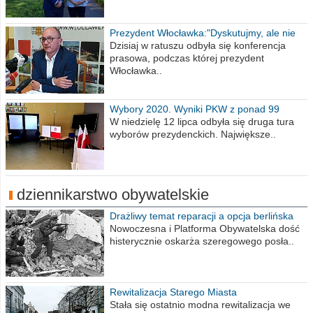
Prezydent Włocławka:"Dyskutujmy, ale nie
obrażajmy się”
Dzisiaj w ratuszu odbyła się konferencja
prasowa, podczas której prezydent
Włocławka..
Wybory 2020. Wyniki PKW z ponad 99
procent obwodów
W niedzielę 12 lipca odbyła się druga tura
wyborów prezydenckich. Największe..
dziennikarstwo obywatelskie
Drażliwy temat reparacji a opcja berlińska
Nowoczesna i Platforma Obywatelska dość
histerycznie oskarża szeregowego posła..
Rewitalizacja Starego Miasta
Stała się ostatnio modna rewitalizacja we