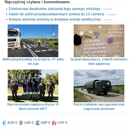
Najczęściej czytane i komentowane:
Dzielnicowy dwukrotnie zatrzymał tego samego złodzieja
2 opinie
Nabór do szkół ponadpodstawowych potrwa do 13 czerwca
2 opinie
Kolejne planowe przerwy w dostawie energii elektrycznej
2 opinie
MAN potrącił kobietę na przejściu. 67-latka
Szukali włamywaczy, znaleźli narkotyki i
nie żyje
lewe papierosy
Nasi terytorialsi najlepszą drużyn VI
Rozszczelnienie sieci gazowej oraz
Mistrzostostw WOT
zagrożenie pożarowe
EUR 0
USD 0
GBP 0
CHF 0