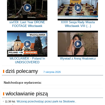
sixf33t .Last Year DRONE
XXIII Sesja Rady Miasta
FOOTAGE Włocławek
Włocławek VIII (...)
WŁOCŁAWEK - Poland In
Wywiad z Anną Hnatowicz
UNDISCOVERED
dziś polecamy
7 sierpnia 2026
Nadchodzące wydarzenia:
włocławianie piszą
Wczoraj przechodząc przez park na Słodowie..
11:38 Nd.