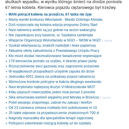
skutkach wypadku, w wyniku którego śmierć na drodze poniosła
67-letnia kobieta. Kierowca pojazdu ciężarowego był trzeźwy.
MAN potrącił kobietę na przejściu. 67-latka nie żyje
Mamy wyniki konkursu Włocławek - Miasto Dobrego Klimatu
Dziś rozpoczęła się kolejna edycja programu Dobry Start
Nasi ratownicy wodni są już gotowi na sezon wakacyjny
Nie zaparkujesz przy basenie, ul. Szpitalna zamknięta
Wsparcie Organizacji Wolontariatu w NGO – 'WOW w NGO'
1 opinia
Szukali włamywaczy, znaleźli narkotyki i lewe papierosy
Aktualne oferty zatrudnienia z Powiatowego Urzędu Pracy
Kto może dostać niezrealizowane świadczenie wspierające
178 kierowców jechało za szybko, 4 straciło prawo jazdy
Rozszczelnienie sieci gazowej oraz zagrożenie pożarowe
W wyjątkowych przypadkach urzędnik zapuka do drzwi
Jednostka 4051 zbiera na unikatowy pojazd ratowniczy
Wzmożone kontrole policyjne w trakcie długiego weekendu
Nasi terytorialsi najlepszą drużyn VI Mistrzostostw WOT
Kilku pijanych rowerzystów, jeden miał ponad 3 promile
Sika wmurowała kamień węgielny pod fabrykę w Brześciu
1 opinia
Pobił swojego znajomego, zabrał mu zakupy i telefon
Od 23 czerewca zmiana rozkładu linii autobusowej nr 10
35-latek odpowie za przywłaszczenie znalezionych 700 zł
Nagrody marszałka dla specjalistów terapii zajęciowej
Policjanci eskortowali rodzącą kobietę aż do szpitala