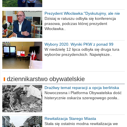
Prezydent Włocławka:"Dyskutujmy, ale nie
obrażajmy się”
Dzisiaj w ratuszu odbyła się konferencja
prasowa, podczas której prezydent
Włocławka..
Wybory 2020. Wyniki PKW z ponad 99
procent obwodów
W niedzielę 12 lipca odbyła się druga tura
wyborów prezydenckich. Największe..
dziennikarstwo obywatelskie
Drażliwy temat reparacji a opcja berlińska
Nowoczesna i Platforma Obywatelska dość
histerycznie oskarża szeregowego posła..
Rewitalizacja Starego Miasta
Stała się ostatnio modna rewitalizacja we