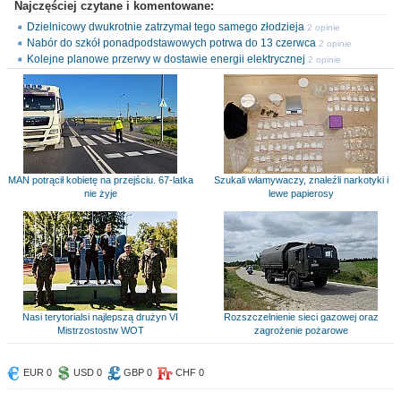
Najczęściej czytane i komentowane:
Dzielnicowy dwukrotnie zatrzymał tego samego złodzieja
2 opinie
Nabór do szkół ponadpodstawowych potrwa do 13 czerwca
2 opinie
Kolejne planowe przerwy w dostawie energii elektrycznej
2 opinie
MAN potrącił kobietę na przejściu. 67-latka
Szukali włamywaczy, znaleźli narkotyki i
nie żyje
lewe papierosy
Nasi terytorialsi najlepszą drużyn VI
Rozszczelnienie sieci gazowej oraz
Mistrzostostw WOT
zagrożenie pożarowe
EUR 0
USD 0
GBP 0
CHF 0