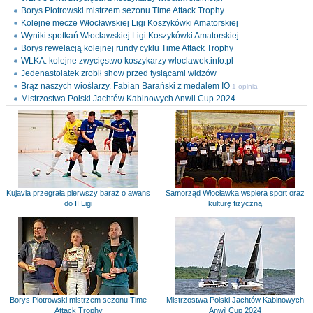
Borys Piotrowski mistrzem sezonu Time Attack Trophy
Kolejne mecze Włocławskiej Ligi Koszykówki Amatorskiej
Wyniki spotkań Włocławskiej Ligi Koszykówki Amatorskiej
Borys rewelacją kolejnej rundy cyklu Time Attack Trophy
WLKA: kolejne zwycięstwo koszykarzy wloclawek.info.pl
Jedenastolatek zrobił show przed tysiącami widzów
Brąz naszych wioślarzy. Fabian Barański z medalem IO
1 opinia
Mistrzostwa Polski Jachtów Kabinowych Anwil Cup 2024
Kujavia przegrała pierwszy baraż o awans
Samorząd Włocławka wspiera sport oraz
do II Ligi
kulturę fizyczną
Borys Piotrowski mistrzem sezonu Time
Mistrzostwa Polski Jachtów Kabinowych
Attack Trophy
Anwil Cup 2024