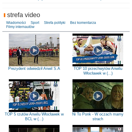
strefa video
Wiadomości
Sport
Strefa polityki
Bez komentarza
Filmy internautów
Prezydent odwiedził Anwil S.A
TOP 10 przechwytów Anwilu
Włocławek w (...)
TOP 5 rzutów Anwilu Włocławek w
Ni To Ponk - W oczach mamy
BCL w (...)
strach