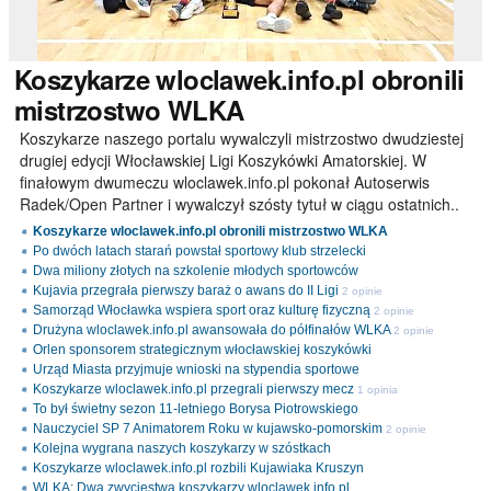
Koszykarze
wloclawek.info.pl obronili
mistrzostwo WLKA
Koszykarze naszego portalu wywalczyli mistrzostwo dwudziestej
drugiej edycji Włocławskiej Ligi Koszykówki Amatorskiej. W
finałowym dwumeczu wloclawek.info.pl pokonał Autoserwis
Radek/Open Partner i wywalczył szósty tytuł w ciągu ostatnich..
Koszykarze wloclawek.info.pl obronili mistrzostwo WLKA
Po dwóch latach starań powstał sportowy klub strzelecki
Dwa miliony złotych na szkolenie młodych sportowców
Kujavia przegrała pierwszy baraż o awans do II Ligi
2 opinie
Samorząd Włocławka wspiera sport oraz kulturę fizyczną
2 opinie
Drużyna wloclawek.info.pl awansowała do półfinałów WLKA
2 opinie
Orlen sponsorem strategicznym włocławskiej koszykówki
Urząd Miasta przyjmuje wnioski na stypendia sportowe
Koszykarze wloclawek.info.pl przegrali pierwszy mecz
1 opinia
To był świetny sezon 11-letniego Borysa Piotrowskiego
Nauczyciel SP 7 Animatorem Roku w kujawsko-pomorskim
2 opinie
Kolejna wygrana naszych koszykarzy w szóstkach
Koszykarze wloclawek.info.pl rozbili Kujawiaka Kruszyn
WLKA: Dwa zwycięstwa koszykarzy wloclawek.info.pl