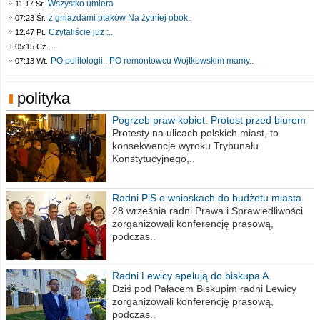
Wszystko umiera
11:17 Śr.
z gniazdami ptaków Na żytniej obok..
07:23 Śr.
Czytaliście już :..
12:47 Pt.
..
05:15 Cz.
PO politologii . PO remontowcu Wojtkowskim mamy..
07:13 Wt.
polityka
Pogrzeb praw kobiet. Protest przed biurem
poselskim PiS
Protesty na ulicach polskich miast, to
konsekwencje wyroku Trybunału
Konstytucyjnego,..
Radni PiS o wnioskach do budżetu miasta
na 2021 rok
28 września radni Prawa i Sprawiedliwości
zorganizowali konferencję prasową,
podczas..
Radni Lewicy apelują do biskupa A.
Wiesława Meringa
Dziś pod Pałacem Biskupim radni Lewicy
zorganizowali konferencję prasową,
podczas..