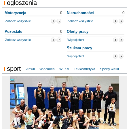
ogłoszenia
Motoryzacja
0
Nieruchomości
0
Zobacz wszystkie
Zobacz wszystkie
Pozostałe
0
Oferty pracy
Zobacz wszystkie
Więcej ofert
Szukam pracy
Więcej ofert
sport
Anwil
Włocłavia
WLKA
Lekkoatletyka
Sporty walki