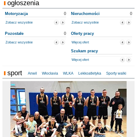
ogłoszenia
Motoryzacja
0
Nieruchomości
0
Zobacz wszystkie
Zobacz wszystkie
Pozostałe
0
Oferty pracy
Zobacz wszystkie
Więcej ofert
Szukam pracy
Więcej ofert
sport
Anwil
Włocłavia
WLKA
Lekkoatletyka
Sporty walki