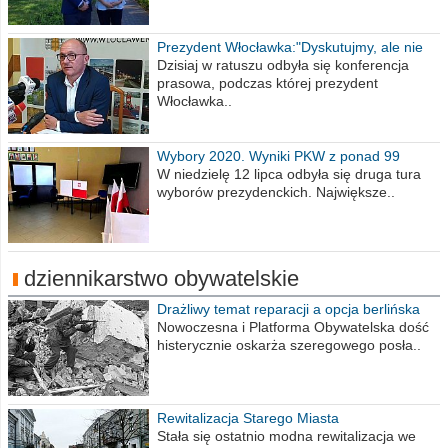
Prezydent Włocławka:"Dyskutujmy, ale nie
obrażajmy się”
Dzisiaj w ratuszu odbyła się konferencja
prasowa, podczas której prezydent
Włocławka..
Wybory 2020. Wyniki PKW z ponad 99
procent obwodów
W niedzielę 12 lipca odbyła się druga tura
wyborów prezydenckich. Największe..
dziennikarstwo obywatelskie
Drażliwy temat reparacji a opcja berlińska
Nowoczesna i Platforma Obywatelska dość
histerycznie oskarża szeregowego posła..
Rewitalizacja Starego Miasta
Stała się ostatnio modna rewitalizacja we