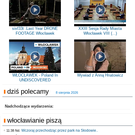
sixf33t .Last Year DRONE
XXIII Sesja Rady Miasta
FOOTAGE Włocławek
Włocławek VIII (...)
WŁOCŁAWEK - Poland In
Wywiad z Anną Hnatowicz
UNDISCOVERED
dziś polecamy
8 sierpnia 2026
Nadchodzące wydarzenia:
włocławianie piszą
Wczoraj przechodząc przez park na Słodowie..
11:38 Nd.