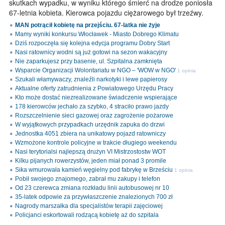
skutkach wypadku, w wyniku którego śmierć na drodze poniosła
67-letnia kobieta. Kierowca pojazdu ciężarowego był trzeźwy.
MAN potrącił kobietę na przejściu. 67-latka nie żyje
Mamy wyniki konkursu Włocławek - Miasto Dobrego Klimatu
Dziś rozpoczęła się kolejna edycja programu Dobry Start
Nasi ratownicy wodni są już gotowi na sezon wakacyjny
Nie zaparkujesz przy basenie, ul. Szpitalna zamknięta
Wsparcie Organizacji Wolontariatu w NGO – 'WOW w NGO'
1 opinia
Szukali włamywaczy, znaleźli narkotyki i lewe papierosy
Aktualne oferty zatrudnienia z Powiatowego Urzędu Pracy
Kto może dostać niezrealizowane świadczenie wspierające
178 kierowców jechało za szybko, 4 straciło prawo jazdy
Rozszczelnienie sieci gazowej oraz zagrożenie pożarowe
W wyjątkowych przypadkach urzędnik zapuka do drzwi
Jednostka 4051 zbiera na unikatowy pojazd ratowniczy
Wzmożone kontrole policyjne w trakcie długiego weekendu
Nasi terytorialsi najlepszą drużyn VI Mistrzostostw WOT
Kilku pijanych rowerzystów, jeden miał ponad 3 promile
Sika wmurowała kamień węgielny pod fabrykę w Brześciu
1 opinia
Pobił swojego znajomego, zabrał mu zakupy i telefon
Od 23 czerewca zmiana rozkładu linii autobusowej nr 10
35-latek odpowie za przywłaszczenie znalezionych 700 zł
Nagrody marszałka dla specjalistów terapii zajęciowej
Policjanci eskortowali rodzącą kobietę aż do szpitala