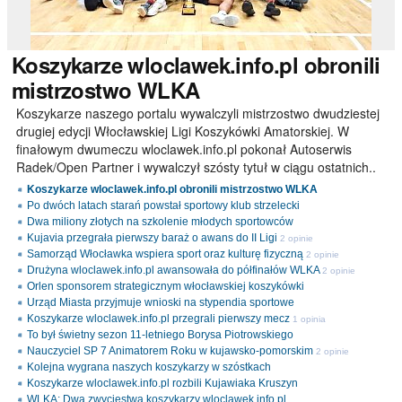
Koszykarze
wloclawek.info.pl obronili
mistrzostwo WLKA
Koszykarze naszego portalu wywalczyli mistrzostwo dwudziestej
drugiej edycji Włocławskiej Ligi Koszykówki Amatorskiej. W
finałowym dwumeczu wloclawek.info.pl pokonał Autoserwis
Radek/Open Partner i wywalczył szósty tytuł w ciągu ostatnich..
Koszykarze wloclawek.info.pl obronili mistrzostwo WLKA
Po dwóch latach starań powstał sportowy klub strzelecki
Dwa miliony złotych na szkolenie młodych sportowców
Kujavia przegrała pierwszy baraż o awans do II Ligi
2 opinie
Samorząd Włocławka wspiera sport oraz kulturę fizyczną
2 opinie
Drużyna wloclawek.info.pl awansowała do półfinałów WLKA
2 opinie
Orlen sponsorem strategicznym włocławskiej koszykówki
Urząd Miasta przyjmuje wnioski na stypendia sportowe
Koszykarze wloclawek.info.pl przegrali pierwszy mecz
1 opinia
To był świetny sezon 11-letniego Borysa Piotrowskiego
Nauczyciel SP 7 Animatorem Roku w kujawsko-pomorskim
2 opinie
Kolejna wygrana naszych koszykarzy w szóstkach
Koszykarze wloclawek.info.pl rozbili Kujawiaka Kruszyn
WLKA: Dwa zwycięstwa koszykarzy wloclawek.info.pl