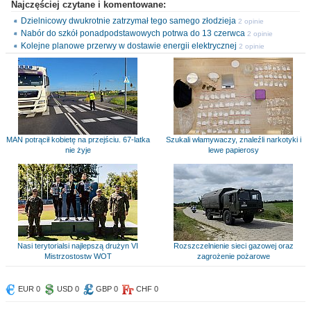
Najczęściej czytane i komentowane:
Dzielnicowy dwukrotnie zatrzymał tego samego złodzieja
2 opinie
Nabór do szkół ponadpodstawowych potrwa do 13 czerwca
2 opinie
Kolejne planowe przerwy w dostawie energii elektrycznej
2 opinie
MAN potrącił kobietę na przejściu. 67-latka
Szukali włamywaczy, znaleźli narkotyki i
nie żyje
lewe papierosy
Nasi terytorialsi najlepszą drużyn VI
Rozszczelnienie sieci gazowej oraz
Mistrzostostw WOT
zagrożenie pożarowe
EUR 0
USD 0
GBP 0
CHF 0