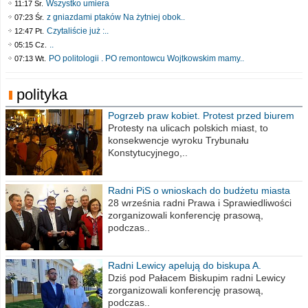
Wszystko umiera
11:17 Śr.
z gniazdami ptaków Na żytniej obok..
07:23 Śr.
Czytaliście już :..
12:47 Pt.
..
05:15 Cz.
PO politologii . PO remontowcu Wojtkowskim mamy..
07:13 Wt.
polityka
Pogrzeb praw kobiet. Protest przed biurem
poselskim PiS
Protesty na ulicach polskich miast, to
konsekwencje wyroku Trybunału
Konstytucyjnego,..
Radni PiS o wnioskach do budżetu miasta
na 2021 rok
28 września radni Prawa i Sprawiedliwości
zorganizowali konferencję prasową,
podczas..
Radni Lewicy apelują do biskupa A.
Wiesława Meringa
Dziś pod Pałacem Biskupim radni Lewicy
zorganizowali konferencję prasową,
podczas..