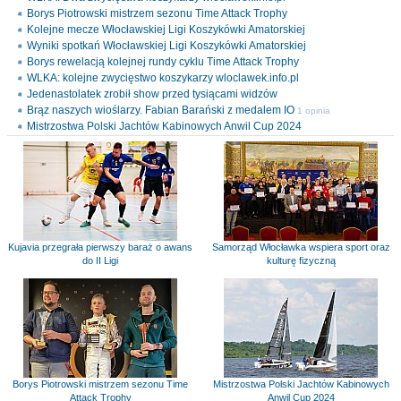
Borys Piotrowski mistrzem sezonu Time Attack Trophy
Kolejne mecze Włocławskiej Ligi Koszykówki Amatorskiej
Wyniki spotkań Włocławskiej Ligi Koszykówki Amatorskiej
Borys rewelacją kolejnej rundy cyklu Time Attack Trophy
WLKA: kolejne zwycięstwo koszykarzy wloclawek.info.pl
Jedenastolatek zrobił show przed tysiącami widzów
Brąz naszych wioślarzy. Fabian Barański z medalem IO
1 opinia
Mistrzostwa Polski Jachtów Kabinowych Anwil Cup 2024
Kujavia przegrała pierwszy baraż o awans
Samorząd Włocławka wspiera sport oraz
do II Ligi
kulturę fizyczną
Borys Piotrowski mistrzem sezonu Time
Mistrzostwa Polski Jachtów Kabinowych
Attack Trophy
Anwil Cup 2024