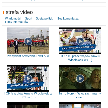
strefa video
Wiadomości
Sport
Strefa polityki
Bez komentarza
Filmy internautów
Prezydent odwiedził Anwil S.A
TOP 10 przechwytów Anwilu
Włocławek w (...)
TOP 5 rzutów Anwilu Włocławek w
Ni To Ponk - W oczach mamy
BCL w (...)
strach