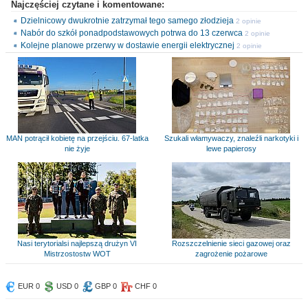
Najczęściej czytane i komentowane:
Dzielnicowy dwukrotnie zatrzymał tego samego złodzieja
2 opinie
Nabór do szkół ponadpodstawowych potrwa do 13 czerwca
2 opinie
Kolejne planowe przerwy w dostawie energii elektrycznej
2 opinie
MAN potrącił kobietę na przejściu. 67-latka
Szukali włamywaczy, znaleźli narkotyki i
nie żyje
lewe papierosy
Nasi terytorialsi najlepszą drużyn VI
Rozszczelnienie sieci gazowej oraz
Mistrzostostw WOT
zagrożenie pożarowe
EUR 0
USD 0
GBP 0
CHF 0