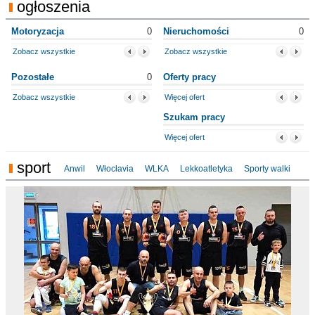
ogłoszenia
Motoryzacja
0
Nieruchomości
0
Zobacz wszystkie
Zobacz wszystkie
Pozostałe
0
Oferty pracy
Zobacz wszystkie
Więcej ofert
Szukam pracy
Więcej ofert
sport
Anwil
Włocłavia
WLKA
Lekkoatletyka
Sporty walki