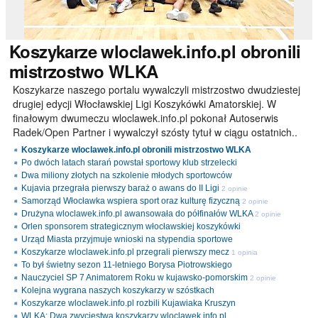
Koszykarze
wloclawek.info.pl obronili
mistrzostwo WLKA
Koszykarze naszego portalu wywalczyli mistrzostwo dwudziestej
drugiej edycji Włocławskiej Ligi Koszykówki Amatorskiej. W
finałowym dwumeczu wloclawek.info.pl pokonał Autoserwis
Radek/Open Partner i wywalczył szósty tytuł w ciągu ostatnich..
Koszykarze wloclawek.info.pl obronili mistrzostwo WLKA
Po dwóch latach starań powstał sportowy klub strzelecki
Dwa miliony złotych na szkolenie młodych sportowców
Kujavia przegrała pierwszy baraż o awans do II Ligi
2 opinie
Samorząd Włocławka wspiera sport oraz kulturę fizyczną
2 opinie
Drużyna wloclawek.info.pl awansowała do półfinałów WLKA
2 opinie
Orlen sponsorem strategicznym włocławskiej koszykówki
Urząd Miasta przyjmuje wnioski na stypendia sportowe
Koszykarze wloclawek.info.pl przegrali pierwszy mecz
1 opinia
To był świetny sezon 11-letniego Borysa Piotrowskiego
Nauczyciel SP 7 Animatorem Roku w kujawsko-pomorskim
2 opinie
Kolejna wygrana naszych koszykarzy w szóstkach
Koszykarze wloclawek.info.pl rozbili Kujawiaka Kruszyn
WLKA: Dwa zwycięstwa koszykarzy wloclawek.info.pl