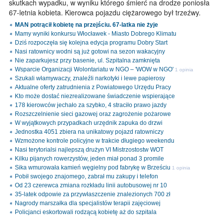
skutkach wypadku, w wyniku którego śmierć na drodze poniosła
67-letnia kobieta. Kierowca pojazdu ciężarowego był trzeźwy.
MAN potrącił kobietę na przejściu. 67-latka nie żyje
Mamy wyniki konkursu Włocławek - Miasto Dobrego Klimatu
Dziś rozpoczęła się kolejna edycja programu Dobry Start
Nasi ratownicy wodni są już gotowi na sezon wakacyjny
Nie zaparkujesz przy basenie, ul. Szpitalna zamknięta
Wsparcie Organizacji Wolontariatu w NGO – 'WOW w NGO'
1 opinia
Szukali włamywaczy, znaleźli narkotyki i lewe papierosy
Aktualne oferty zatrudnienia z Powiatowego Urzędu Pracy
Kto może dostać niezrealizowane świadczenie wspierające
178 kierowców jechało za szybko, 4 straciło prawo jazdy
Rozszczelnienie sieci gazowej oraz zagrożenie pożarowe
W wyjątkowych przypadkach urzędnik zapuka do drzwi
Jednostka 4051 zbiera na unikatowy pojazd ratowniczy
Wzmożone kontrole policyjne w trakcie długiego weekendu
Nasi terytorialsi najlepszą drużyn VI Mistrzostostw WOT
Kilku pijanych rowerzystów, jeden miał ponad 3 promile
Sika wmurowała kamień węgielny pod fabrykę w Brześciu
1 opinia
Pobił swojego znajomego, zabrał mu zakupy i telefon
Od 23 czerewca zmiana rozkładu linii autobusowej nr 10
35-latek odpowie za przywłaszczenie znalezionych 700 zł
Nagrody marszałka dla specjalistów terapii zajęciowej
Policjanci eskortowali rodzącą kobietę aż do szpitala