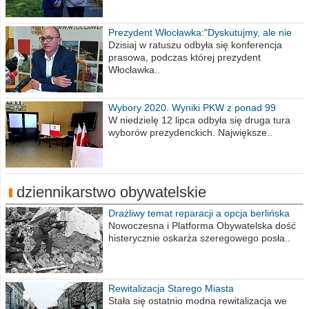
Prezydent Włocławka:"Dyskutujmy, ale nie
obrażajmy się”
Dzisiaj w ratuszu odbyła się konferencja
prasowa, podczas której prezydent
Włocławka..
Wybory 2020. Wyniki PKW z ponad 99
procent obwodów
W niedzielę 12 lipca odbyła się druga tura
wyborów prezydenckich. Największe..
dziennikarstwo obywatelskie
Drażliwy temat reparacji a opcja berlińska
Nowoczesna i Platforma Obywatelska dość
histerycznie oskarża szeregowego posła..
Rewitalizacja Starego Miasta
Stała się ostatnio modna rewitalizacja we