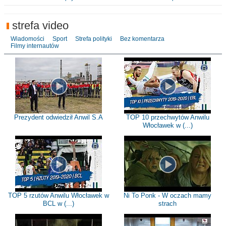
strefa video
Wiadomości
Sport
Strefa polityki
Bez komentarza
Filmy internautów
Prezydent odwiedził Anwil S.A
TOP 10 przechwytów Anwilu
Włocławek w (...)
TOP 5 rzutów Anwilu Włocławek w
Ni To Ponk - W oczach mamy
BCL w (...)
strach