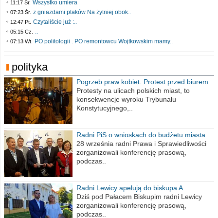
Wszystko umiera
11:17 Śr.
z gniazdami ptaków Na żytniej obok..
07:23 Śr.
Czytaliście już :..
12:47 Pt.
..
05:15 Cz.
PO politologii . PO remontowcu Wojtkowskim mamy..
07:13 Wt.
polityka
Pogrzeb praw kobiet. Protest przed biurem
poselskim PiS
Protesty na ulicach polskich miast, to
konsekwencje wyroku Trybunału
Konstytucyjnego,..
Radni PiS o wnioskach do budżetu miasta
na 2021 rok
28 września radni Prawa i Sprawiedliwości
zorganizowali konferencję prasową,
podczas..
Radni Lewicy apelują do biskupa A.
Wiesława Meringa
Dziś pod Pałacem Biskupim radni Lewicy
zorganizowali konferencję prasową,
podczas..