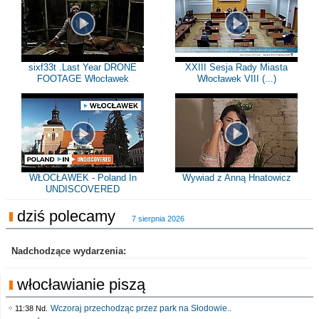
sixf33t .Last Year DRONE
XXIII Sesja Rady Miasta
FOOTAGE Włocławek
Włocławek VIII (...)
WŁOCŁAWEK - Poland In
Wywiad z Anną Hnatowicz
UNDISCOVERED
dziś polecamy
7 sierpnia 2026
Nadchodzące wydarzenia:
włocławianie piszą
Wczoraj przechodząc przez park na Słodowie..
11:38 Nd.