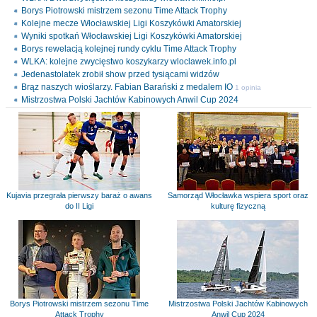
Borys Piotrowski mistrzem sezonu Time Attack Trophy
Kolejne mecze Włocławskiej Ligi Koszykówki Amatorskiej
Wyniki spotkań Włocławskiej Ligi Koszykówki Amatorskiej
Borys rewelacją kolejnej rundy cyklu Time Attack Trophy
WLKA: kolejne zwycięstwo koszykarzy wloclawek.info.pl
Jedenastolatek zrobił show przed tysiącami widzów
Brąz naszych wioślarzy. Fabian Barański z medalem IO
1 opinia
Mistrzostwa Polski Jachtów Kabinowych Anwil Cup 2024
Kujavia przegrała pierwszy baraż o awans
Samorząd Włocławka wspiera sport oraz
do II Ligi
kulturę fizyczną
Borys Piotrowski mistrzem sezonu Time
Mistrzostwa Polski Jachtów Kabinowych
Attack Trophy
Anwil Cup 2024