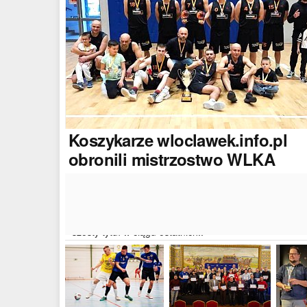
Koszykarze
wloclawek.info.pl
obronili mistrzostwo WLKA
Koszykarze naszego portalu wywalczyli mistrzostwo
dwudziestej drugiej edycji Włocławskiej Ligi Koszyków
Amatorskiej. W finałowym dwumeczu wloclawek.info.p
pokonał Autoserwis Radek/Open Partner i wywalczył
szósty tytuł w ciągu ostatnich..