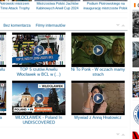
Piotrowski mistrzem
Mistrzostwa Polski Jachtów
Podium Piotrowskiego na
Time Attack Trophy
Kabinowych Anwil Cup 2024
inaugurację mistrzostw Polski
Bez komentarza
Filmy internautów
ilu
TOP 5 rzutów Anwilu
Ni To Ponk - W oczach mamy
Włocławek w BCL w (...)
strach
a
WŁOCŁAWEK - Poland In
Wywiad z Anną Hnatowicz
UNDISCOVERED