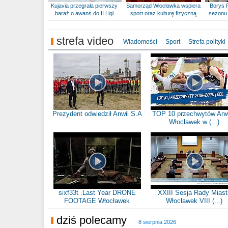
Kujavia przegrała pierwszy
Samorząd Włocławka wspiera
Borys 
baraż o awans do II Ligi
sport oraz kulturę fizyczną
sezonu 
strefa video
Wiadomości
Sport
Strefa polityki
Prezydent odwiedził Anwil S.A
TOP 10 przechwytów Anw
Włocławek w (...)
sixf33t .Last Year DRONE
XXIII Sesja Rady Miast
FOOTAGE Włocławek
Włocławek VIII (...)
dziś polecamy
8 sierpnia 2026