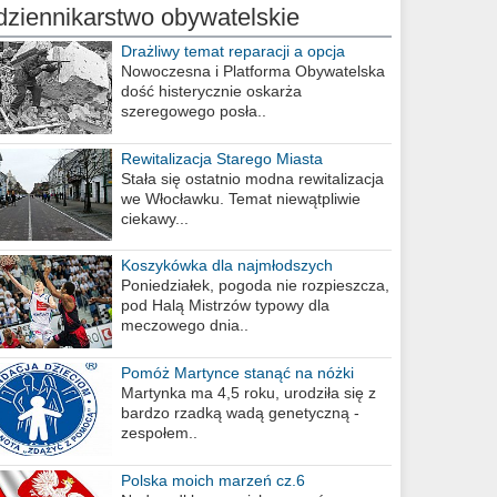
dziennikarstwo obywatelskie
Drażliwy temat reparacji a opcja
berlińska
Nowoczesna i Platforma Obywatelska
dość histerycznie oskarża
szeregowego posła..
Rewitalizacja Starego Miasta
Stała się ostatnio modna rewitalizacja
we Włocławku. Temat niewątpliwie
ciekawy...
Koszykówka dla najmłodszych
Poniedziałek, pogoda nie rozpieszcza,
pod Halą Mistrzów typowy dla
meczowego dnia..
Pomóż Martynce stanąć na nóżki
Martynka ma 4,5 roku, urodziła się z
bardzo rzadką wadą genetyczną -
zespołem..
Polska moich marzeń cz.6