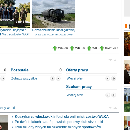
rytorialsi najlepszą
Rozszczelnienie sieci gazowej
I Mistrzostostw WOT
oraz zagrożenie pożarowe
WIG30
WIG20
WIG
mWIG40
0
Pozostałe
0
Oferty pracy
Zobacz wszystkie
Więcej ofert
Szukam pracy
Więcej ofert
orty walki
Koszykarze wloclawek.info.pl obronili mistrzostwo WLKA
Po dwóch latach starań powstał sportowy klub strzelecki
Dwa miliony złotych na szkolenie młodych sportowców