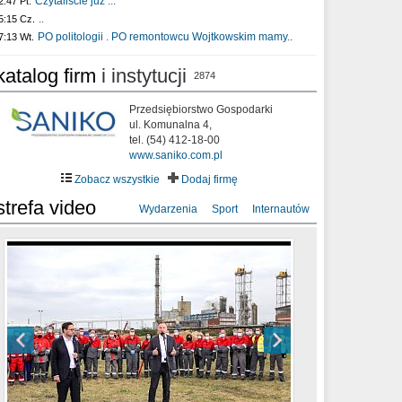
Czytaliście już :..
2:47 Pt.
..
5:15 Cz.
PO politologii . PO remontowcu Wojtkowskim mamy..
7:13 Wt.
katalog firm
i instytucji
2874
Przedsiębiorstwo Gospodarki
ul. Komunalna 4,
tel. (54) 412-18-00
www.saniko.com.pl
Zobacz wszystkie
Dodaj firmę
strefa video
Wydarzenia
Sport
Internautów
sixf33t .Last Year DRONE FOOTAGE
XXIII Sesja Rady Miasta Włocławek VIII
Ni To Ponk - W oczach mamy strach
Włocławek
kadencji w dniu 09.06.2020 r.