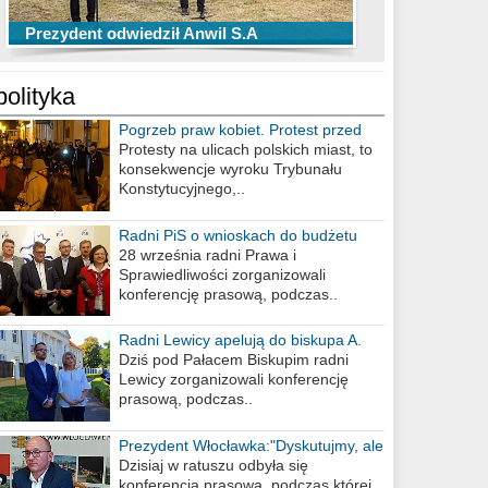
TOP 10 przechwytów Anwilu Włocławek
TOP 5 rzutów Anwilu Włocławek w BCL
Prezydent odwiedził Anwil S.A
w EBL w sezonie 2019/2020
w sezonie 2019/2020
polityka
Pogrzeb praw kobiet. Protest przed
biurem poselskim PiS
Protesty na ulicach polskich miast, to
konsekwencje wyroku Trybunału
Konstytucyjnego,..
Radni PiS o wnioskach do budżetu
miasta na 2021 rok
28 września radni Prawa i
Sprawiedliwości zorganizowali
konferencję prasową, podczas..
Radni Lewicy apelują do biskupa A.
Wiesława Meringa
Dziś pod Pałacem Biskupim radni
Lewicy zorganizowali konferencję
prasową, podczas..
Prezydent Włocławka:"Dyskutujmy, ale
nie obrażajmy się”
Dzisiaj w ratuszu odbyła się
konferencja prasowa, podczas której