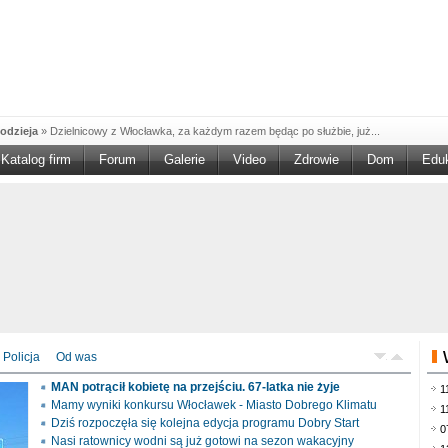
odzieja
»
Dzielnicowy z Włocławka, za każdym razem będąc po służbie, już...
Katalog firm
Forum
Galerie
Video
Zdrowie
Dom
Edu
W w NGO'
»
Ruszył nabór w konkursie „Wsparcie Organizacji Wolontariatu w NGO –
rześciu
»
Sika Poland rozpoczęła budowę swojej nowej fabryki w Brześciu
e
»
Policjanci wyjaśniają dokładne okoliczności tragicznego w skutkach...
blaskiem
»
Kujawsko-Pomorska Organizacja Turystyczna wraz z partnerami
du Pracy
»
Szukasz pracy, zajęcia dorywczego, czy może chcesz całkowicie
zieja
»
Policjanci zatrzymali 40–latka, który na terenie powiatu włocławskiego...
mochód
»
Mundurowi z Topólki zatrzymali 66-letniego mężczyznę, podejrzanego o...
Policja
Od was
ontach
»
Od czerwca rozpoczął się nowy okres świadczeniowy 800 plus, który
MAN potrącił kobietę na przejściu. 67-latka nie żyje
1
drogach
»
Policjanci ruchu drogowego przeprowadzili na drogach Włocławka i
Mamy wyniki konkursu Włocławek - Miasto Dobrego Klimatu
1
Dziś rozpoczęła się kolejna edycja programu Dobry Start
0
Nasi ratownicy wodni są już gotowi na sezon wakacyjny