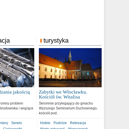
acja
turystyka
zania jakością
Zabytki we Włocławku.
9
Kościół św. Witalisa
romny problem
Skromnie przylegający do gmachu
środowiska i wiążące
Wyższego Seminarium Duchownego,
kościół pod..
miery
Serwis
Hotele
Podróże
Rekreacja