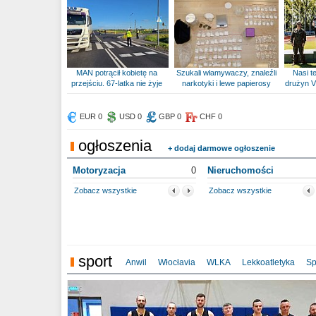
MAN potrącił kobietę na
Szukali włamywaczy, znaleźli
Nasi te
przejściu. 67-latka nie żyje
narkotyki i lewe papierosy
drużyn V
EUR 0
USD 0
GBP 0
CHF 0
ogłoszenia
+ dodaj darmowe ogłoszenie
Motoryzacja
0
Nieruchomości
Zobacz wszystkie
Zobacz wszystkie
sport
Anwil
Włocłavia
WLKA
Lekkoatletyka
Sp