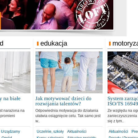
jonat Michelin
rodzie 31.12.2018
ód
edukacja
motoryz
 na białe
Jak motywować dzieci do
System zarząd
rozwijania talentów?
ISO/TS 1694
est narażona na
Odpowiednia motywacja do działania
Ze względu na og
 promieni
ułatwia osiągnięcie celu. Tak samo jest
zanieczyszczenia 
w..
się z tym..
Urządzamy
Uczelnie, szkoły
Aktualności
Aktualności
Pre