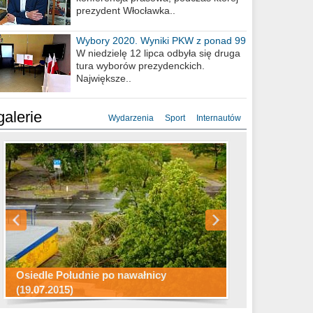
prezydent Włocławka..
Wybory 2020. Wyniki PKW z ponad 99
procent obwodów
W niedzielę 12 lipca odbyła się druga
tura wyborów prezydenckich.
Największe..
galerie
Wydarzenia
Sport
Internautów
Konkurs fotograficzny "Co to za
Miasto kładzie się do snu .
miejsca"
Ścieżka rowerowa w naszym mieście
Osiedle Południe po nawałnicy
(19.07.2015)
Wizytówka Włocławka
polowanie wigilijne 2014