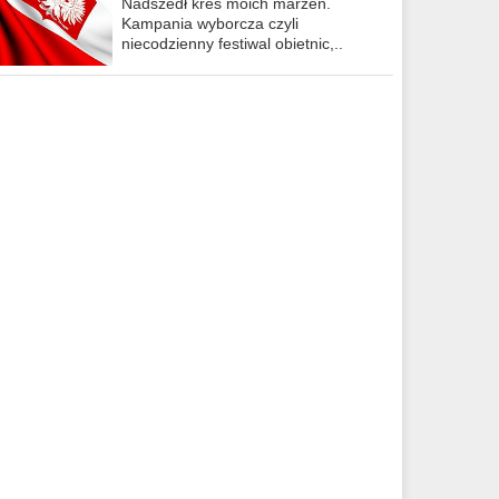
Nadszedł kres moich marzeń.
Kampania wyborcza czyli
niecodzienny festiwal obietnic,..