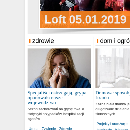
Sylwester Pens
Loft 05.01.2019
Sylwester Podg
31.12.2018
zdrowie
dom i ogr
Specjaliści ostrzegają, grypa
Domowe sposoby
opanowała nasze
firanki
województwo
Każda biała firanka j
Sezon zachorowań na grypę trwa, a
długotrwałe działanie
statystyki przypadków, hospitalizacji i
słonecznych..
zgonów..
Projekty i aranżacje
Uroda
Żywienie
Zdrowie