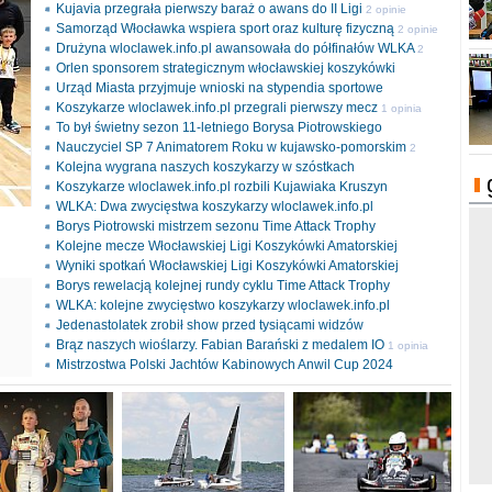
Kujavia przegrała pierwszy baraż o awans do II Ligi
2 opinie
Samorząd Włocławka wspiera sport oraz kulturę fizyczną
2 opinie
Drużyna wloclawek.info.pl awansowała do półfinałów WLKA
2
Orlen sponsorem strategicznym włocławskiej koszykówki
opinie
Urząd Miasta przyjmuje wnioski na stypendia sportowe
Koszykarze wloclawek.info.pl przegrali pierwszy mecz
1 opinia
To był świetny sezon 11-letniego Borysa Piotrowskiego
Nauczyciel SP 7 Animatorem Roku w kujawsko-pomorskim
2
Kolejna wygrana naszych koszykarzy w szóstkach
opinie
Koszykarze wloclawek.info.pl rozbili Kujawiaka Kruszyn
WLKA: Dwa zwycięstwa koszykarzy wloclawek.info.pl
Borys Piotrowski mistrzem sezonu Time Attack Trophy
Kolejne mecze Włocławskiej Ligi Koszykówki Amatorskiej
Wyniki spotkań Włocławskiej Ligi Koszykówki Amatorskiej
Borys rewelacją kolejnej rundy cyklu Time Attack Trophy
ki
WLKA: kolejne zwycięstwo koszykarzy wloclawek.info.pl
l
Jedenastolatek zrobił show przed tysiącami widzów
Brąz naszych wioślarzy. Fabian Barański z medalem IO
1 opinia
Mistrzostwa Polski Jachtów Kabinowych Anwil Cup 2024