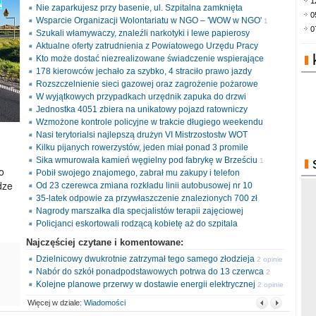
1
Nie zaparkujesz przy basenie, ul. Szpitalna zamknięta
0
Wsparcie Organizacji Wolontariatu w NGO – 'WOW w NGO'
1
0
Szukali włamywaczy, znaleźli narkotyki i lewe papierosy
opinia
Aktualne oferty zatrudnienia z Powiatowego Urzędu Pracy
Kto może dostać niezrealizowane świadczenie wspierające
178 kierowców jechało za szybko, 4 straciło prawo jazdy
Rozszczelnienie sieci gazowej oraz zagrożenie pożarowe
W wyjątkowych przypadkach urzędnik zapuka do drzwi
Jednostka 4051 zbiera na unikatowy pojazd ratowniczy
Wzmożone kontrole policyjne w trakcie długiego weekendu
Nasi terytorialsi najlepszą drużyn VI Mistrzostostw WOT
Kilku pijanych rowerzystów, jeden miał ponad 3 promile
Sika wmurowała kamień węgielny pod fabrykę w Brześciu
1
o
Pobił swojego znajomego, zabrał mu zakupy i telefon
opinia
dze
Od 23 czerewca zmiana rozkładu linii autobusowej nr 10
35-latek odpowie za przywłaszczenie znalezionych 700 zł
Nagrody marszałka dla specjalistów terapii zajęciowej
Policjanci eskortowali rodzącą kobietę aż do szpitala
Najczęściej czytane i komentowane:
Dzielnicowy dwukrotnie zatrzymał tego samego złodzieja
2 opinie
Nabór do szkół ponadpodstawowych potrwa do 13 czerwca
2
Kolejne planowe przerwy w dostawie energii elektrycznej
opinie
2 opinie
Więcej w dziale:
Wiadomości