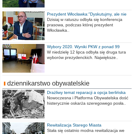
Prezydent Włocławka:"Dyskutujmy, ale nie
obrażajmy się”
Dzisiaj w ratuszu odbyła się konferencja
prasowa, podczas której prezydent
Włocławka..
Wybory 2020. Wyniki PKW z ponad 99
procent obwodów
W niedzielę 12 lipca odbyła się druga tura
wyborów prezydenckich. Największe..
dziennikarstwo obywatelskie
Drażliwy temat reparacji a opcja berlińska
Nowoczesna i Platforma Obywatelska dość
histerycznie oskarża szeregowego posła..
Rewitalizacja Starego Miasta
Stała się ostatnio modna rewitalizacja we