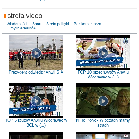
strefa video
Wiadomości
Sport
Strefa polityki
Bez komentarza
Filmy internautów
Prezydent odwiedził Anwil S.A
TOP 10 przechwytów Anwilu
Włocławek w (...)
TOP 5 rzutów Anwilu Włocławek w
Ni To Ponk - W oczach mamy
BCL w (...)
strach