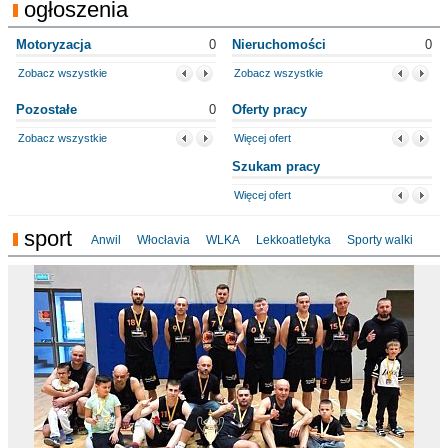
ogłoszenia
Motoryzacja
0
Nieruchomości
0
Zobacz wszystkie
Zobacz wszystkie
Pozostałe
0
Oferty pracy
Zobacz wszystkie
Więcej ofert
Szukam pracy
Więcej ofert
sport
Anwil
Włocłavia
WLKA
Lekkoatletyka
Sporty walki