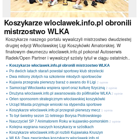
Koszykarze
wloclawek.info.pl obronili
mistrzostwo WLKA
Koszykarze naszego portalu wywalczyli mistrzostwo dwudziestej
drugiej edycji Włocławskiej Ligi Koszykówki Amatorskiej. W
finałowym dwumeczu wloclawek.info.pl pokonał Autoserwis
Radek/Open Partner i wywalczył szósty tytuł w ciągu ostatnich..
Koszykarze wloclawek.info.pl obronili mistrzostwo WLKA
Po dwóch latach starań powstał sportowy klub strzelecki
Dwa miliony złotych na szkolenie młodych sportowców
Kujavia przegrała pierwszy baraż o awans do II Ligi
2 opinie
Samorząd Włocławka wspiera sport oraz kulturę fizyczną
2 opinie
Drużyna wloclawek.info.pl awansowała do półfinałów WLKA
2 opinie
Orlen sponsorem strategicznym włocławskiej koszykówki
Urząd Miasta przyjmuje wnioski na stypendia sportowe
Koszykarze wloclawek.info.pl przegrali pierwszy mecz
1 opinia
To był świetny sezon 11-letniego Borysa Piotrowskiego
Nauczyciel SP 7 Animatorem Roku w kujawsko-pomorskim
2 opinie
Kolejna wygrana naszych koszykarzy w szóstkach
Koszykarze wloclawek.info.pl rozbili Kujawiaka Kruszyn
WLKA: Dwa zwycięstwa koszykarzy wloclawek.info.pl