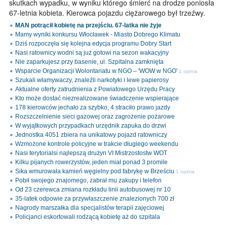
skutkach wypadku, w wyniku którego śmierć na drodze poniosła
67-letnia kobieta. Kierowca pojazdu ciężarowego był trzeźwy.
MAN potrącił kobietę na przejściu. 67-latka nie żyje
Mamy wyniki konkursu Włocławek - Miasto Dobrego Klimatu
Dziś rozpoczęła się kolejna edycja programu Dobry Start
Nasi ratownicy wodni są już gotowi na sezon wakacyjny
Nie zaparkujesz przy basenie, ul. Szpitalna zamknięta
Wsparcie Organizacji Wolontariatu w NGO – 'WOW w NGO'
1 opinia
Szukali włamywaczy, znaleźli narkotyki i lewe papierosy
Aktualne oferty zatrudnienia z Powiatowego Urzędu Pracy
Kto może dostać niezrealizowane świadczenie wspierające
178 kierowców jechało za szybko, 4 straciło prawo jazdy
Rozszczelnienie sieci gazowej oraz zagrożenie pożarowe
W wyjątkowych przypadkach urzędnik zapuka do drzwi
Jednostka 4051 zbiera na unikatowy pojazd ratowniczy
Wzmożone kontrole policyjne w trakcie długiego weekendu
Nasi terytorialsi najlepszą drużyn VI Mistrzostostw WOT
Kilku pijanych rowerzystów, jeden miał ponad 3 promile
Sika wmurowała kamień węgielny pod fabrykę w Brześciu
1 opinia
Pobił swojego znajomego, zabrał mu zakupy i telefon
Od 23 czerewca zmiana rozkładu linii autobusowej nr 10
35-latek odpowie za przywłaszczenie znalezionych 700 zł
Nagrody marszałka dla specjalistów terapii zajęciowej
Policjanci eskortowali rodzącą kobietę aż do szpitala