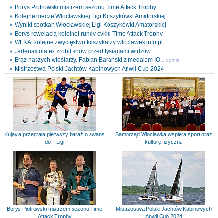
Borys Piotrowski mistrzem sezonu Time Attack Trophy
Kolejne mecze Włocławskiej Ligi Koszykówki Amatorskiej
Wyniki spotkań Włocławskiej Ligi Koszykówki Amatorskiej
Borys rewelacją kolejnej rundy cyklu Time Attack Trophy
WLKA: kolejne zwycięstwo koszykarzy wloclawek.info.pl
Jedenastolatek zrobił show przed tysiącami widzów
Brąz naszych wioślarzy. Fabian Barański z medalem IO
1 opinia
Mistrzostwa Polski Jachtów Kabinowych Anwil Cup 2024
Kujavia przegrała pierwszy baraż o awans
Samorząd Włocławka wspiera sport oraz
do II Ligi
kulturę fizyczną
Borys Piotrowski mistrzem sezonu Time
Mistrzostwa Polski Jachtów Kabinowych
Attack Trophy
Anwil Cup 2024