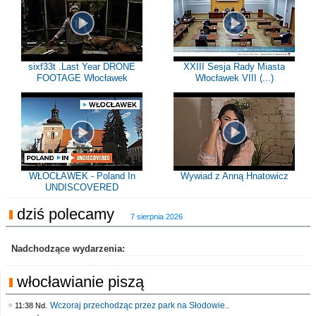
sixf33t .Last Year DRONE
XXIII Sesja Rady Miasta
FOOTAGE Włocławek
Włocławek VIII (...)
WŁOCŁAWEK - Poland In
Wywiad z Anną Hnatowicz
UNDISCOVERED
dziś polecamy
7 sierpnia 2026
Nadchodzące wydarzenia:
włocławianie piszą
Wczoraj przechodząc przez park na Słodowie..
11:38 Nd.