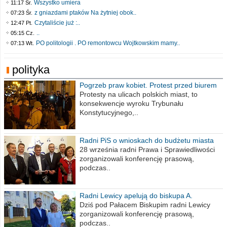
Wszystko umiera
11:17 Śr.
z gniazdami ptaków Na żytniej obok..
07:23 Śr.
Czytaliście już :..
12:47 Pt.
..
05:15 Cz.
PO politologii . PO remontowcu Wojtkowskim mamy..
07:13 Wt.
polityka
Pogrzeb praw kobiet. Protest przed biurem
poselskim PiS
Protesty na ulicach polskich miast, to
konsekwencje wyroku Trybunału
Konstytucyjnego,..
Radni PiS o wnioskach do budżetu miasta
na 2021 rok
28 września radni Prawa i Sprawiedliwości
zorganizowali konferencję prasową,
podczas..
Radni Lewicy apelują do biskupa A.
Wiesława Meringa
Dziś pod Pałacem Biskupim radni Lewicy
zorganizowali konferencję prasową,
podczas..