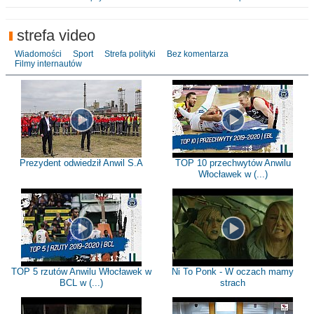
strefa video
Wiadomości
Sport
Strefa polityki
Bez komentarza
Filmy internautów
Prezydent odwiedził Anwil S.A
TOP 10 przechwytów Anwilu
Włocławek w (...)
TOP 5 rzutów Anwilu Włocławek w
Ni To Ponk - W oczach mamy
BCL w (...)
strach