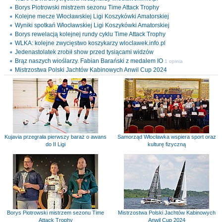
Borys Piotrowski mistrzem sezonu Time Attack Trophy
Kolejne mecze Włocławskiej Ligi Koszykówki Amatorskiej
Wyniki spotkań Włocławskiej Ligi Koszykówki Amatorskiej
Borys rewelacją kolejnej rundy cyklu Time Attack Trophy
WLKA: kolejne zwycięstwo koszykarzy wloclawek.info.pl
Jedenastolatek zrobił show przed tysiącami widzów
Brąz naszych wioślarzy. Fabian Barański z medalem IO
1 opinia
Mistrzostwa Polski Jachtów Kabinowych Anwil Cup 2024
Kujavia przegrała pierwszy baraż o awans
Samorząd Włocławka wspiera sport oraz
do II Ligi
kulturę fizyczną
Borys Piotrowski mistrzem sezonu Time
Mistrzostwa Polski Jachtów Kabinowych
Attack Trophy
Anwil Cup 2024