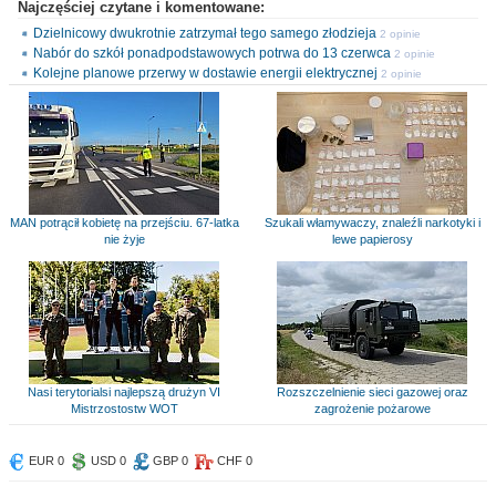
Najczęściej czytane i komentowane:
Dzielnicowy dwukrotnie zatrzymał tego samego złodzieja
2 opinie
Nabór do szkół ponadpodstawowych potrwa do 13 czerwca
2 opinie
Kolejne planowe przerwy w dostawie energii elektrycznej
2 opinie
MAN potrącił kobietę na przejściu. 67-latka
Szukali włamywaczy, znaleźli narkotyki i
nie żyje
lewe papierosy
Nasi terytorialsi najlepszą drużyn VI
Rozszczelnienie sieci gazowej oraz
Mistrzostostw WOT
zagrożenie pożarowe
EUR 0
USD 0
GBP 0
CHF 0