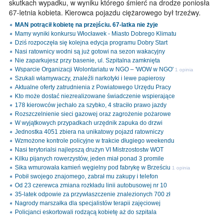
skutkach wypadku, w wyniku którego śmierć na drodze poniosła
67-letnia kobieta. Kierowca pojazdu ciężarowego był trzeźwy.
MAN potrącił kobietę na przejściu. 67-latka nie żyje
Mamy wyniki konkursu Włocławek - Miasto Dobrego Klimatu
Dziś rozpoczęła się kolejna edycja programu Dobry Start
Nasi ratownicy wodni są już gotowi na sezon wakacyjny
Nie zaparkujesz przy basenie, ul. Szpitalna zamknięta
Wsparcie Organizacji Wolontariatu w NGO – 'WOW w NGO'
1 opinia
Szukali włamywaczy, znaleźli narkotyki i lewe papierosy
Aktualne oferty zatrudnienia z Powiatowego Urzędu Pracy
Kto może dostać niezrealizowane świadczenie wspierające
178 kierowców jechało za szybko, 4 straciło prawo jazdy
Rozszczelnienie sieci gazowej oraz zagrożenie pożarowe
W wyjątkowych przypadkach urzędnik zapuka do drzwi
Jednostka 4051 zbiera na unikatowy pojazd ratowniczy
Wzmożone kontrole policyjne w trakcie długiego weekendu
Nasi terytorialsi najlepszą drużyn VI Mistrzostostw WOT
Kilku pijanych rowerzystów, jeden miał ponad 3 promile
Sika wmurowała kamień węgielny pod fabrykę w Brześciu
1 opinia
Pobił swojego znajomego, zabrał mu zakupy i telefon
Od 23 czerewca zmiana rozkładu linii autobusowej nr 10
35-latek odpowie za przywłaszczenie znalezionych 700 zł
Nagrody marszałka dla specjalistów terapii zajęciowej
Policjanci eskortowali rodzącą kobietę aż do szpitala