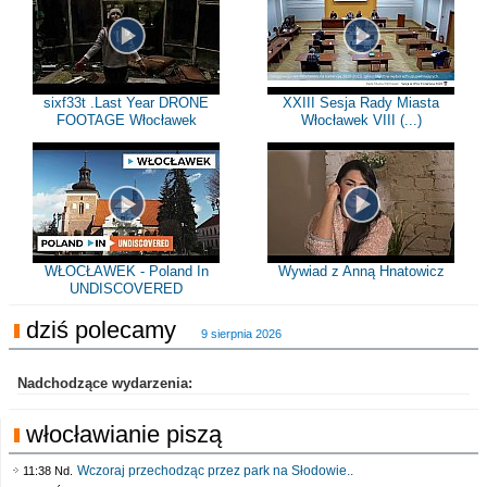
sixf33t .Last Year DRONE
XXIII Sesja Rady Miasta
FOOTAGE Włocławek
Włocławek VIII (...)
WŁOCŁAWEK - Poland In
Wywiad z Anną Hnatowicz
UNDISCOVERED
dziś polecamy
9 sierpnia 2026
Nadchodzące wydarzenia:
włocławianie piszą
Wczoraj przechodząc przez park na Słodowie..
11:38 Nd.