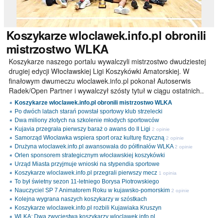
Koszykarze
wloclawek.info.pl obronili
mistrzostwo WLKA
Koszykarze naszego portalu wywalczyli mistrzostwo dwudziestej
drugiej edycji Włocławskiej Ligi Koszykówki Amatorskiej. W
finałowym dwumeczu wloclawek.info.pl pokonał Autoserwis
Radek/Open Partner i wywalczył szósty tytuł w ciągu ostatnich..
Koszykarze wloclawek.info.pl obronili mistrzostwo WLKA
Po dwóch latach starań powstał sportowy klub strzelecki
Dwa miliony złotych na szkolenie młodych sportowców
Kujavia przegrała pierwszy baraż o awans do II Ligi
2 opinie
Samorząd Włocławka wspiera sport oraz kulturę fizyczną
2 opinie
Drużyna wloclawek.info.pl awansowała do półfinałów WLKA
2 opinie
Orlen sponsorem strategicznym włocławskiej koszykówki
Urząd Miasta przyjmuje wnioski na stypendia sportowe
Koszykarze wloclawek.info.pl przegrali pierwszy mecz
1 opinia
To był świetny sezon 11-letniego Borysa Piotrowskiego
Nauczyciel SP 7 Animatorem Roku w kujawsko-pomorskim
2 opinie
Kolejna wygrana naszych koszykarzy w szóstkach
Koszykarze wloclawek.info.pl rozbili Kujawiaka Kruszyn
WLKA: Dwa zwycięstwa koszykarzy wloclawek.info.pl