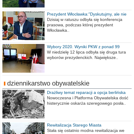
Prezydent Włocławka:"Dyskutujmy, ale nie
obrażajmy się”
Dzisiaj w ratuszu odbyła się konferencja
prasowa, podczas której prezydent
Włocławka..
Wybory 2020. Wyniki PKW z ponad 99
procent obwodów
W niedzielę 12 lipca odbyła się druga tura
wyborów prezydenckich. Największe..
dziennikarstwo obywatelskie
Drażliwy temat reparacji a opcja berlińska
Nowoczesna i Platforma Obywatelska dość
histerycznie oskarża szeregowego posła..
Rewitalizacja Starego Miasta
Stała się ostatnio modna rewitalizacja we