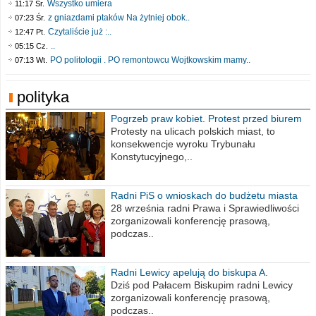
Wszystko umiera
11:17 Śr.
z gniazdami ptaków Na żytniej obok..
07:23 Śr.
Czytaliście już :..
12:47 Pt.
..
05:15 Cz.
PO politologii . PO remontowcu Wojtkowskim mamy..
07:13 Wt.
polityka
Pogrzeb praw kobiet. Protest przed biurem
poselskim PiS
Protesty na ulicach polskich miast, to
konsekwencje wyroku Trybunału
Konstytucyjnego,..
Radni PiS o wnioskach do budżetu miasta
na 2021 rok
28 września radni Prawa i Sprawiedliwości
zorganizowali konferencję prasową,
podczas..
Radni Lewicy apelują do biskupa A.
Wiesława Meringa
Dziś pod Pałacem Biskupim radni Lewicy
zorganizowali konferencję prasową,
podczas..