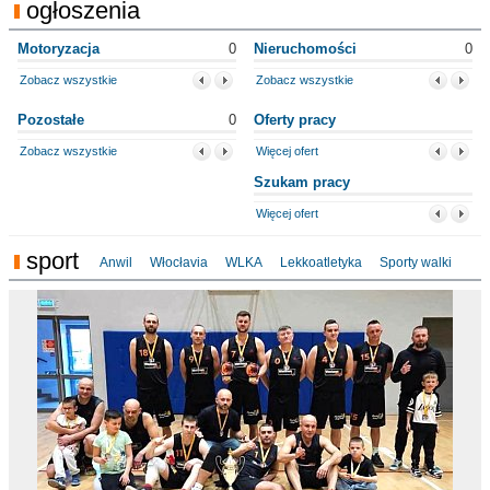
ogłoszenia
Motoryzacja
0
Nieruchomości
0
Zobacz wszystkie
Zobacz wszystkie
Pozostałe
0
Oferty pracy
Zobacz wszystkie
Więcej ofert
Szukam pracy
Więcej ofert
sport
Anwil
Włocłavia
WLKA
Lekkoatletyka
Sporty walki