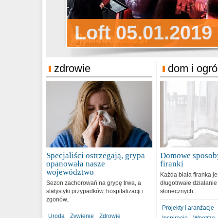
Sylwester Pens
Loft 05.01.2019
Sylwester Podg
31.12.2018
zdrowie
dom i ogr
Specjaliści ostrzegają, grypa
Domowe sposoby
opanowała nasze
firanki
województwo
Każda biała firanka j
Sezon zachorowań na grypę trwa, a
długotrwałe działanie
statystyki przypadków, hospitalizacji i
słonecznych..
zgonów..
Projekty i aranżacje
Uroda
Żywienie
Zdrowie