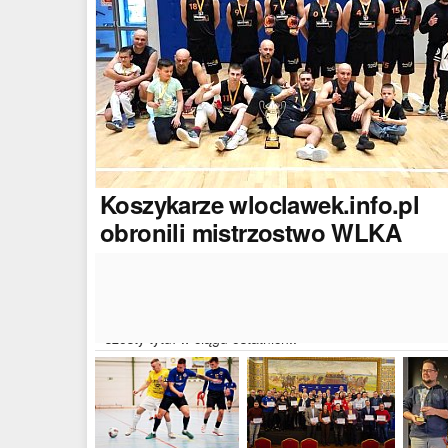
Koszykarze
wloclawek.info.pl
obronili mistrzostwo WLKA
Koszykarze naszego portalu wywalczyli mistrzostwo
dwudziestej drugiej edycji Włocławskiej Ligi Koszyków
Amatorskiej. W finałowym dwumeczu wloclawek.info.p
pokonał Autoserwis Radek/Open Partner i wywalczył
szósty tytuł w ciągu ostatnich..