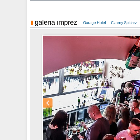
Sylwester Hote
galeria imprez
Garage Hotel
Czarny Spichrz
Sylwester Hotel
Sylwester Miejs
Sylwester Loft 
31.12.2018
Moscato 08.09.
Million 08.09.2
Loft 08.09.2018