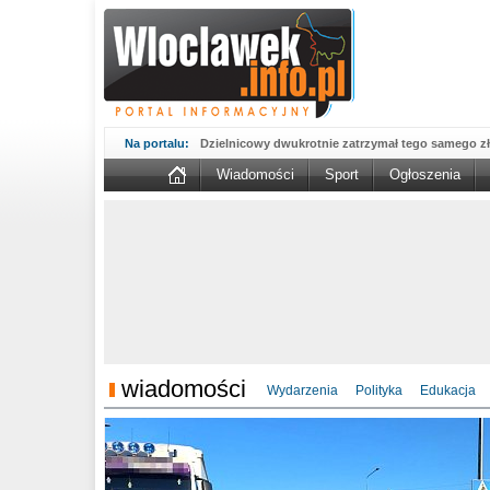
Na portalu:
Dzielnicowy dwukrotnie zatrzymał tego samego zł
Wiadomości
Sport
Ogłoszenia
Wsparcie Organizacji Wolontariatu w NGO – 'WO
WOW...
Sika wmurowała kamień węgielny pod fabrykę w B
Kujawskim....
MAN potrącił kobietę na przejściu. 67-latka nie żyj
Nasze konstelacje dobrych miejsc świecą pełnym 
prezentuje...
Aktualne oferty zatrudnienia z Powiatowego Urzę
zmienić...
Włocławscy policjanci rozpracowali seryjnego złod
Kompletnie pijany 66-latek porysował nożem sa
wiadomości
Wydarzenia
Polityka
Edukacja
Nowy okres 800 plus ruszył, pieniądze są już na k
potrwa...
Podsumowanie działań 'NURD' na włocławskich 
powiatu...