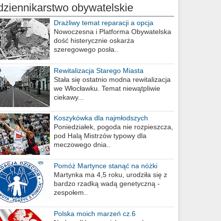
dziennikarstwo obywatelskie
Drażliwy temat reparacji a opcja
berlińska
Nowoczesna i Platforma Obywatelska
dość histerycznie oskarża
szeregowego posła..
Rewitalizacja Starego Miasta
Stała się ostatnio modna rewitalizacja
we Włocławku. Temat niewątpliwie
ciekawy...
Koszykówka dla najmłodszych
Poniedziałek, pogoda nie rozpieszcza,
pod Halą Mistrzów typowy dla
meczowego dnia..
Pomóż Martynce stanąć na nóżki
Martynka ma 4,5 roku, urodziła się z
bardzo rzadką wadą genetyczną -
zespołem..
Polska moich marzeń cz.6