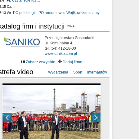
Czytaliście już :..
2:47 Pt.
..
5:15 Cz.
PO politologii . PO remontowcu Wojtkowskim mamy..
7:13 Wt.
katalog firm
i instytucji
2874
Przedsiębiorstwo Gospodarki
ul. Komunalna 4,
tel. (54) 412-18-00
www.saniko.com.pl
Zobacz wszystkie
Dodaj firmę
strefa video
Wydarzenia
Sport
Internautów
sixf33t .Last Year DRONE FOOTAGE
XXIII Sesja Rady Miasta Włocławek VIII
Ni To Ponk - W oczach mamy strach
Włocławek
kadencji w dniu 09.06.2020 r.