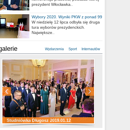
prezydent Włocławka..
Wybory 2020. Wyniki PKW z ponad 99
procent obwodów
W niedzielę 12 lipca odbyła się druga
tura wyborów prezydenckich.
Największe..
galerie
Wydarzenia
Sport
Internautów
Studniówka ZS Ekonomicznych
Studniówka Kopernik 2019.01.11
Studniówka LMK 2019.01.05
2019.01.05
Studniówka Długosz 2019.01.12
ZS Budowlanych 2019.01.12
Studniówka LZK 2019.01.11