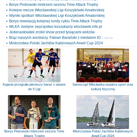
Borys Piotrowski mistrzem sezonu Time Attack Trophy
Kolejne mecze Włocławskiej Ligi Koszykówki Amatorskiej
Wyniki spotkań Włocławskiej Ligi Koszykówki Amatorskiej
Borys rewelacją kolejnej rundy cyklu Time Attack Trophy
WLKA: kolejne zwycięstwo koszykarzy wloclawek.info.pl
Jedenastolatek zrobił show przed tysiącami widzów
Brąz naszych wioślarzy. Fabian Barański z medalem IO
1 opinia
Mistrzostwa Polski Jachtów Kabinowych Anwil Cup 2024
Kujavia przegrała pierwszy baraż o awans
Samorząd Włocławka wspiera sport oraz
do II Ligi
kulturę fizyczną
Borys Piotrowski mistrzem sezonu Time
Mistrzostwa Polski Jachtów Kabinowych
Attack Trophy
Anwil Cup 2024