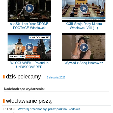
sixf33t .Last Year DRONE
XXIII Sesja Rady Miasta
FOOTAGE Włocławek
Włocławek VIII (...)
WŁOCŁAWEK - Poland In
Wywiad z Anną Hnatowicz
UNDISCOVERED
dziś polecamy
6 sierpnia 2026
Nadchodzące wydarzenia:
włocławianie piszą
Wczoraj przechodząc przez park na Słodowie..
11:38 Nd.