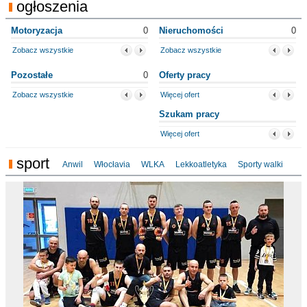
ogłoszenia
Motoryzacja
0
Nieruchomości
0
Zobacz wszystkie
Zobacz wszystkie
Pozostałe
0
Oferty pracy
Zobacz wszystkie
Więcej ofert
Szukam pracy
Więcej ofert
sport
Anwil
Włocłavia
WLKA
Lekkoatletyka
Sporty walki