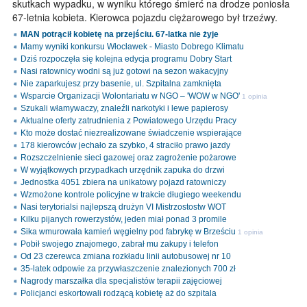
skutkach wypadku, w wyniku którego śmierć na drodze poniosła
67-letnia kobieta. Kierowca pojazdu ciężarowego był trzeźwy.
MAN potrącił kobietę na przejściu. 67-latka nie żyje
Mamy wyniki konkursu Włocławek - Miasto Dobrego Klimatu
Dziś rozpoczęła się kolejna edycja programu Dobry Start
Nasi ratownicy wodni są już gotowi na sezon wakacyjny
Nie zaparkujesz przy basenie, ul. Szpitalna zamknięta
Wsparcie Organizacji Wolontariatu w NGO – 'WOW w NGO'
1 opinia
Szukali włamywaczy, znaleźli narkotyki i lewe papierosy
Aktualne oferty zatrudnienia z Powiatowego Urzędu Pracy
Kto może dostać niezrealizowane świadczenie wspierające
178 kierowców jechało za szybko, 4 straciło prawo jazdy
Rozszczelnienie sieci gazowej oraz zagrożenie pożarowe
W wyjątkowych przypadkach urzędnik zapuka do drzwi
Jednostka 4051 zbiera na unikatowy pojazd ratowniczy
Wzmożone kontrole policyjne w trakcie długiego weekendu
Nasi terytorialsi najlepszą drużyn VI Mistrzostostw WOT
Kilku pijanych rowerzystów, jeden miał ponad 3 promile
Sika wmurowała kamień węgielny pod fabrykę w Brześciu
1 opinia
Pobił swojego znajomego, zabrał mu zakupy i telefon
Od 23 czerewca zmiana rozkładu linii autobusowej nr 10
35-latek odpowie za przywłaszczenie znalezionych 700 zł
Nagrody marszałka dla specjalistów terapii zajęciowej
Policjanci eskortowali rodzącą kobietę aż do szpitala