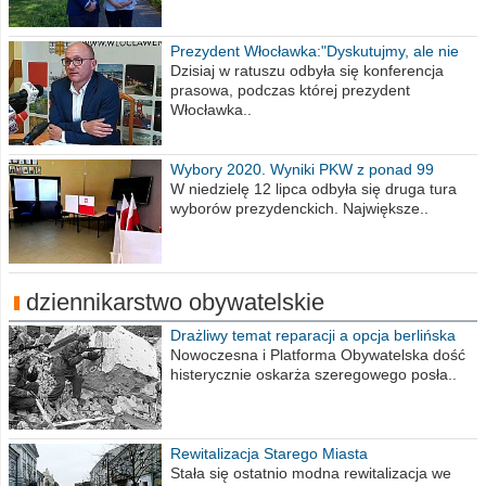
Prezydent Włocławka:"Dyskutujmy, ale nie
obrażajmy się”
Dzisiaj w ratuszu odbyła się konferencja
prasowa, podczas której prezydent
Włocławka..
Wybory 2020. Wyniki PKW z ponad 99
procent obwodów
W niedzielę 12 lipca odbyła się druga tura
wyborów prezydenckich. Największe..
dziennikarstwo obywatelskie
Drażliwy temat reparacji a opcja berlińska
Nowoczesna i Platforma Obywatelska dość
histerycznie oskarża szeregowego posła..
Rewitalizacja Starego Miasta
Stała się ostatnio modna rewitalizacja we