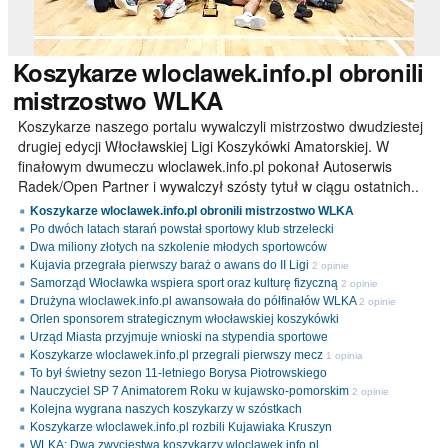
Koszykarze
wloclawek.info.pl obronili
mistrzostwo WLKA
Koszykarze naszego portalu wywalczyli mistrzostwo dwudziestej
drugiej edycji Włocławskiej Ligi Koszykówki Amatorskiej. W
finałowym dwumeczu wloclawek.info.pl pokonał Autoserwis
Radek/Open Partner i wywalczył szósty tytuł w ciągu ostatnich..
Koszykarze wloclawek.info.pl obronili mistrzostwo WLKA
Po dwóch latach starań powstał sportowy klub strzelecki
Dwa miliony złotych na szkolenie młodych sportowców
Kujavia przegrała pierwszy baraż o awans do II Ligi
2 opinie
Samorząd Włocławka wspiera sport oraz kulturę fizyczną
2 opinie
Drużyna wloclawek.info.pl awansowała do półfinałów WLKA
2 opinie
Orlen sponsorem strategicznym włocławskiej koszykówki
Urząd Miasta przyjmuje wnioski na stypendia sportowe
Koszykarze wloclawek.info.pl przegrali pierwszy mecz
1 opinia
To był świetny sezon 11-letniego Borysa Piotrowskiego
Nauczyciel SP 7 Animatorem Roku w kujawsko-pomorskim
2 opinie
Kolejna wygrana naszych koszykarzy w szóstkach
Koszykarze wloclawek.info.pl rozbili Kujawiaka Kruszyn
WLKA: Dwa zwycięstwa koszykarzy wloclawek.info.pl