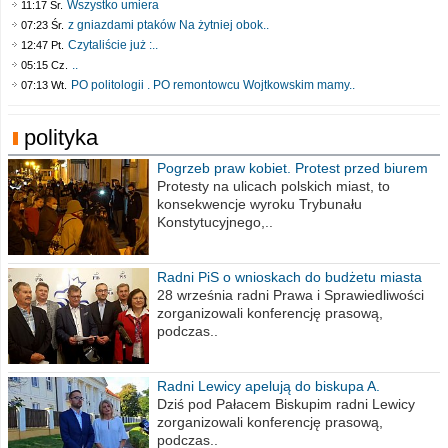
Wszystko umiera
11:17 Śr.
z gniazdami ptaków Na żytniej obok..
07:23 Śr.
Czytaliście już :..
12:47 Pt.
..
05:15 Cz.
PO politologii . PO remontowcu Wojtkowskim mamy..
07:13 Wt.
polityka
Pogrzeb praw kobiet. Protest przed biurem
poselskim PiS
Protesty na ulicach polskich miast, to
konsekwencje wyroku Trybunału
Konstytucyjnego,..
Radni PiS o wnioskach do budżetu miasta
na 2021 rok
28 września radni Prawa i Sprawiedliwości
zorganizowali konferencję prasową,
podczas..
Radni Lewicy apelują do biskupa A.
Wiesława Meringa
Dziś pod Pałacem Biskupim radni Lewicy
zorganizowali konferencję prasową,
podczas..