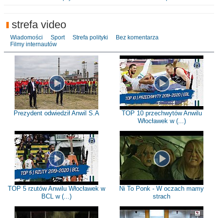
strefa video
Wiadomości
Sport
Strefa polityki
Bez komentarza
Filmy internautów
Prezydent odwiedził Anwil S.A
TOP 10 przechwytów Anwilu
Włocławek w (...)
TOP 5 rzutów Anwilu Włocławek w
Ni To Ponk - W oczach mamy
BCL w (...)
strach