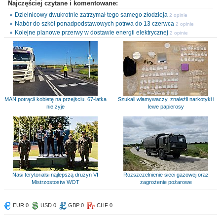
Najczęściej czytane i komentowane:
Dzielnicowy dwukrotnie zatrzymał tego samego złodzieja
2 opinie
Nabór do szkół ponadpodstawowych potrwa do 13 czerwca
2 opinie
Kolejne planowe przerwy w dostawie energii elektrycznej
2 opinie
MAN potrącił kobietę na przejściu. 67-latka
Szukali włamywaczy, znaleźli narkotyki i
nie żyje
lewe papierosy
Nasi terytorialsi najlepszą drużyn VI
Rozszczelnienie sieci gazowej oraz
Mistrzostostw WOT
zagrożenie pożarowe
EUR 0
USD 0
GBP 0
CHF 0