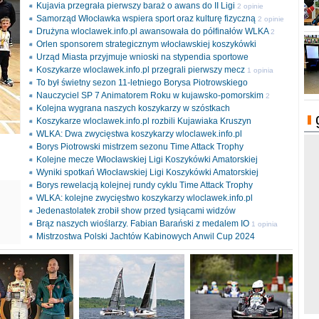
Kujavia przegrała pierwszy baraż o awans do II Ligi
2 opinie
Samorząd Włocławka wspiera sport oraz kulturę fizyczną
2 opinie
Drużyna wloclawek.info.pl awansowała do półfinałów WLKA
2
Orlen sponsorem strategicznym włocławskiej koszykówki
opinie
Urząd Miasta przyjmuje wnioski na stypendia sportowe
Koszykarze wloclawek.info.pl przegrali pierwszy mecz
1 opinia
To był świetny sezon 11-letniego Borysa Piotrowskiego
Nauczyciel SP 7 Animatorem Roku w kujawsko-pomorskim
2
Kolejna wygrana naszych koszykarzy w szóstkach
opinie
Koszykarze wloclawek.info.pl rozbili Kujawiaka Kruszyn
WLKA: Dwa zwycięstwa koszykarzy wloclawek.info.pl
Borys Piotrowski mistrzem sezonu Time Attack Trophy
Kolejne mecze Włocławskiej Ligi Koszykówki Amatorskiej
Wyniki spotkań Włocławskiej Ligi Koszykówki Amatorskiej
Borys rewelacją kolejnej rundy cyklu Time Attack Trophy
ki
WLKA: kolejne zwycięstwo koszykarzy wloclawek.info.pl
l
Jedenastolatek zrobił show przed tysiącami widzów
Brąz naszych wioślarzy. Fabian Barański z medalem IO
1 opinia
Mistrzostwa Polski Jachtów Kabinowych Anwil Cup 2024