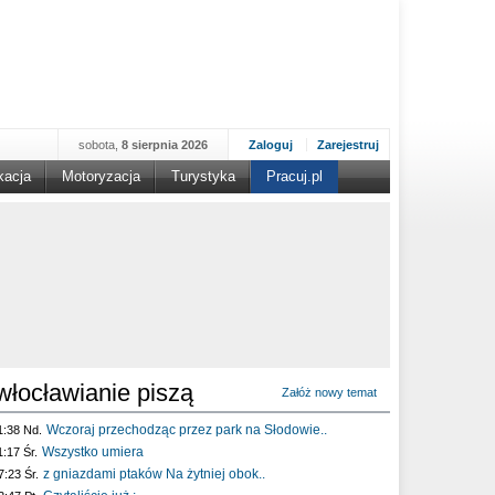
sobota,
8 sierpnia 2026
Zaloguj
Zarejestruj
kacja
Motoryzacja
Turystyka
Pracuj.pl
włocławianie piszą
Załóż nowy temat
Wczoraj przechodząc przez park na Słodowie..
1:38 Nd.
Wszystko umiera
1:17 Śr.
z gniazdami ptaków Na żytniej obok..
7:23 Śr.