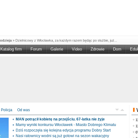
odzieja
»
Dzielnicowy z Włocławka, za każdym razem będąc po służbie, już...
Katalog firm
Forum
Galerie
Video
Zdrowie
Dom
Edu
W w NGO'
»
Ruszył nabór w konkursie „Wsparcie Organizacji Wolontariatu w NGO –
rześciu
»
Sika Poland rozpoczęła budowę swojej nowej fabryki w Brześciu
e
»
Policjanci wyjaśniają dokładne okoliczności tragicznego w skutkach...
blaskiem
»
Kujawsko-Pomorska Organizacja Turystyczna wraz z partnerami
du Pracy
»
Szukasz pracy, zajęcia dorywczego, czy może chcesz całkowicie
zieja
»
Policjanci zatrzymali 40–latka, który na terenie powiatu włocławskiego...
mochód
»
Mundurowi z Topólki zatrzymali 66-letniego mężczyznę, podejrzanego o...
Policja
Od was
ontach
»
Od czerwca rozpoczął się nowy okres świadczeniowy 800 plus, który
MAN potrącił kobietę na przejściu. 67-latka nie żyje
1
drogach
»
Policjanci ruchu drogowego przeprowadzili na drogach Włocławka i
Mamy wyniki konkursu Włocławek - Miasto Dobrego Klimatu
1
Dziś rozpoczęła się kolejna edycja programu Dobry Start
0
Nasi ratownicy wodni są już gotowi na sezon wakacyjny