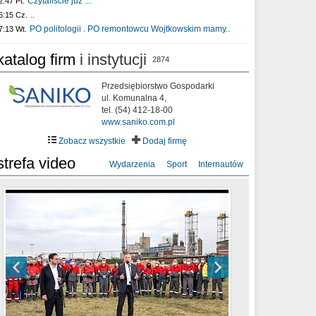
Czytaliście już :..
2:47 Pt.
..
5:15 Cz.
PO politologii . PO remontowcu Wojtkowskim mamy..
7:13 Wt.
katalog firm
i instytucji
2874
Przedsiębiorstwo Gospodarki
ul. Komunalna 4,
tel. (54) 412-18-00
www.saniko.com.pl
Zobacz wszystkie
Dodaj firmę
strefa video
Wydarzenia
Sport
Internautów
sixf33t .Last Year DRONE FOOTAGE
XXIII Sesja Rady Miasta Włocławek VIII
Ni To Ponk - W oczach mamy strach
Włocławek
kadencji w dniu 09.06.2020 r.