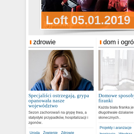
Sylwester Pens
Loft 05.01.2019
Sylwester Podg
31.12.2018
zdrowie
dom i ogr
Specjaliści ostrzegają, grypa
Domowe sposoby
opanowała nasze
firanki
województwo
Każda biała firanka j
Sezon zachorowań na grypę trwa, a
długotrwałe działanie
statystyki przypadków, hospitalizacji i
słonecznych..
zgonów..
Projekty i aranżacje
Uroda
Żywienie
Zdrowie