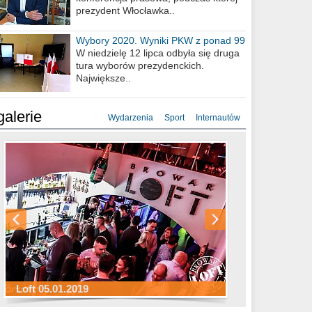
prezydent Włocławka..
Wybory 2020. Wyniki PKW z ponad 99
procent obwodów
W niedzielę 12 lipca odbyła się druga
tura wyborów prezydenckich.
Największe..
galerie
Wydarzenia
Sport
Internautów
Sylwester Hotel Młyn 31.12.2018
Sylwester Miejski 31.12.2018
Sylwester Loft 31.12.2018
Loft 05.01.2019
Sylwester Podgrodzie 31.12.2018
Sylwester Pensjonat Michelin 31.12.2018