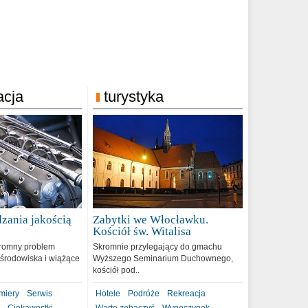
acja
turystyka
zania jakością
Zabytki we Włocławku.
9
Kościół św. Witalisa
romny problem
Skromnie przylegający do gmachu
środowiska i wiążące
Wyższego Seminarium Duchownego,
kościół pod..
miery
Serwis
Hotele
Podróże
Rekreacja