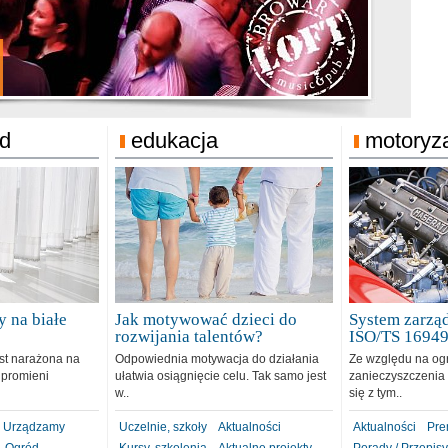
jonat Michelin
rodzie 31.12.2018
ód
edukacja
motoryz
 na białe
Jak motywować dzieci do
System zarząd
rozwijania talentów?
ISO/TS 1694
est narażona na
Odpowiednia motywacja do działania
Ze względu na og
 promieni
ułatwia osiągnięcie celu. Tak samo jest
zanieczyszczenia 
w..
się z tym..
Urządzamy
Uczelnie, szkoły
Aktualności
Aktualności
Pre