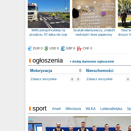
MAN potrącił kobietę na
Szukali włamywaczy, znaleźli
Nasi te
przejściu. 67-latka nie żyje
narkotyki i lewe papierosy
drużyn V
EUR 0
USD 0
GBP 0
CHF 0
ogłoszenia
+ dodaj darmowe ogłoszenie
Motoryzacja
0
Nieruchomości
Zobacz wszystkie
Zobacz wszystkie
sport
Anwil
Włocłavia
WLKA
Lekkoatletyka
Sp