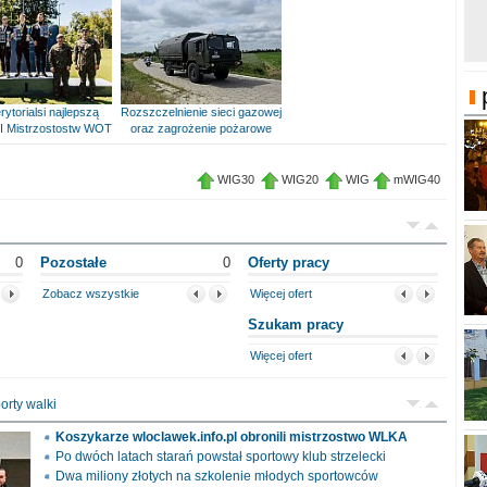
rytorialsi najlepszą
Rozszczelnienie sieci gazowej
I Mistrzostostw WOT
oraz zagrożenie pożarowe
WIG30
WIG20
WIG
mWIG40
0
Pozostałe
0
Oferty pracy
Zobacz wszystkie
Więcej ofert
Szukam pracy
Więcej ofert
orty walki
Koszykarze wloclawek.info.pl obronili mistrzostwo WLKA
Po dwóch latach starań powstał sportowy klub strzelecki
Dwa miliony złotych na szkolenie młodych sportowców