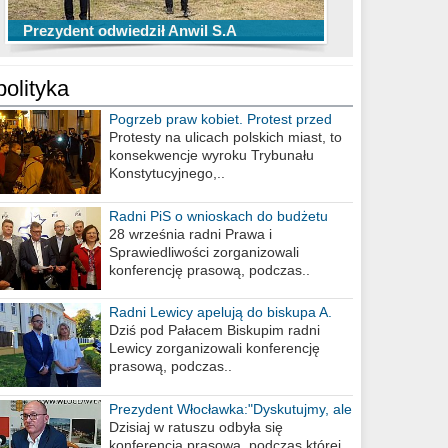
TOP 10 przechwytów Anwilu Włocławek
TOP 5 rzutów Anwilu Włocławek w BCL
Prezydent odwiedził Anwil S.A
w EBL w sezonie 2019/2020
w sezonie 2019/2020
polityka
Pogrzeb praw kobiet. Protest przed
biurem poselskim PiS
Protesty na ulicach polskich miast, to
konsekwencje wyroku Trybunału
Konstytucyjnego,..
Radni PiS o wnioskach do budżetu
miasta na 2021 rok
28 września radni Prawa i
Sprawiedliwości zorganizowali
konferencję prasową, podczas..
Radni Lewicy apelują do biskupa A.
Wiesława Meringa
Dziś pod Pałacem Biskupim radni
Lewicy zorganizowali konferencję
prasową, podczas..
Prezydent Włocławka:"Dyskutujmy, ale
nie obrażajmy się”
Dzisiaj w ratuszu odbyła się
konferencja prasowa, podczas której