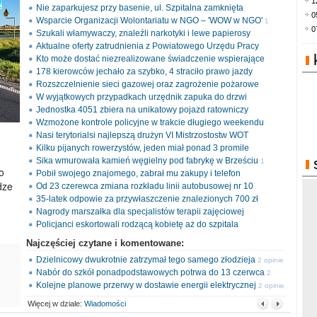
1
Nie zaparkujesz przy basenie, ul. Szpitalna zamknięta
0
Wsparcie Organizacji Wolontariatu w NGO – 'WOW w NGO'
1
0
Szukali włamywaczy, znaleźli narkotyki i lewe papierosy
opinia
Aktualne oferty zatrudnienia z Powiatowego Urzędu Pracy
Kto może dostać niezrealizowane świadczenie wspierające
178 kierowców jechało za szybko, 4 straciło prawo jazdy
Rozszczelnienie sieci gazowej oraz zagrożenie pożarowe
W wyjątkowych przypadkach urzędnik zapuka do drzwi
Jednostka 4051 zbiera na unikatowy pojazd ratowniczy
Wzmożone kontrole policyjne w trakcie długiego weekendu
Nasi terytorialsi najlepszą drużyn VI Mistrzostostw WOT
Kilku pijanych rowerzystów, jeden miał ponad 3 promile
Sika wmurowała kamień węgielny pod fabrykę w Brześciu
1
o
Pobił swojego znajomego, zabrał mu zakupy i telefon
opinia
dze
Od 23 czerewca zmiana rozkładu linii autobusowej nr 10
35-latek odpowie za przywłaszczenie znalezionych 700 zł
Nagrody marszałka dla specjalistów terapii zajęciowej
Policjanci eskortowali rodzącą kobietę aż do szpitala
Najczęściej czytane i komentowane:
Dzielnicowy dwukrotnie zatrzymał tego samego złodzieja
2 opinie
Nabór do szkół ponadpodstawowych potrwa do 13 czerwca
2
Kolejne planowe przerwy w dostawie energii elektrycznej
opinie
2 opinie
Więcej w dziale:
Wiadomości