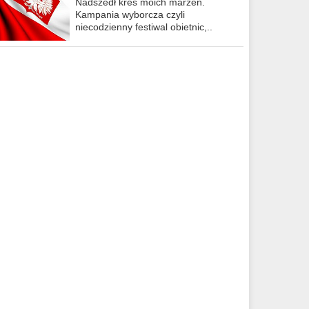
Nadszedł kres moich marzeń.
Kampania wyborcza czyli
niecodzienny festiwal obietnic,..