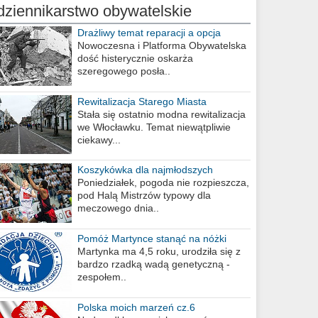
dziennikarstwo obywatelskie
Drażliwy temat reparacji a opcja
berlińska
Nowoczesna i Platforma Obywatelska
dość histerycznie oskarża
szeregowego posła..
Rewitalizacja Starego Miasta
Stała się ostatnio modna rewitalizacja
we Włocławku. Temat niewątpliwie
ciekawy...
Koszykówka dla najmłodszych
Poniedziałek, pogoda nie rozpieszcza,
pod Halą Mistrzów typowy dla
meczowego dnia..
Pomóż Martynce stanąć na nóżki
Martynka ma 4,5 roku, urodziła się z
bardzo rzadką wadą genetyczną -
zespołem..
Polska moich marzeń cz.6