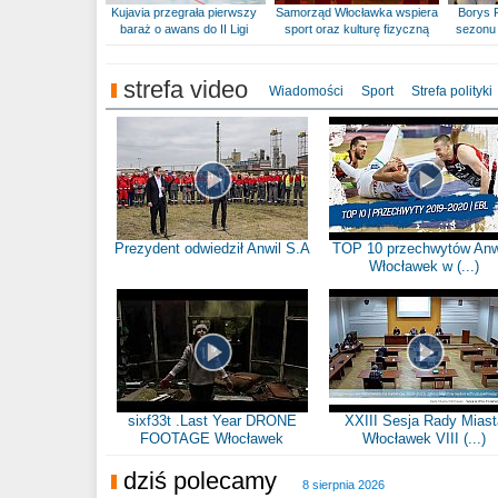
Kujavia przegrała pierwszy
Samorząd Włocławka wspiera
Borys 
baraż o awans do II Ligi
sport oraz kulturę fizyczną
sezonu 
strefa video
Wiadomości
Sport
Strefa polityki
Prezydent odwiedził Anwil S.A
TOP 10 przechwytów Anw
Włocławek w (...)
sixf33t .Last Year DRONE
XXIII Sesja Rady Miast
FOOTAGE Włocławek
Włocławek VIII (...)
dziś polecamy
8 sierpnia 2026