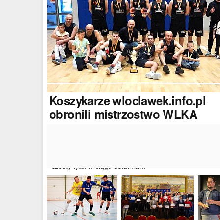
Koszykarze
wloclawek.info.pl
obronili mistrzostwo WLKA
Koszykarze naszego portalu wywalczyli mistrzostwo
dwudziestej drugiej edycji Włocławskiej Ligi Koszyków
Amatorskiej. W finałowym dwumeczu wloclawek.info.p
pokonał Autoserwis Radek/Open Partner i wywalczył
szósty tytuł w ciągu ostatnich..