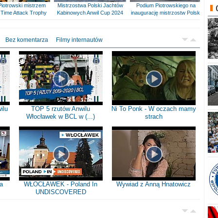
Piotrowski mistrzem
Mistrzostwa Polski Jachtów
Podium Piotrowskiego na
Time Attack Trophy
Kabinowych Anwil Cup 2024
inaugurację mistrzostw Polski
Bez komentarza
Filmy internautów
ilu
TOP 5 rzutów Anwilu
Ni To Ponk - W oczach mamy
Włocławek w BCL w (...)
strach
a
WŁOCŁAWEK - Poland In
Wywiad z Anną Hnatowicz
UNDISCOVERED